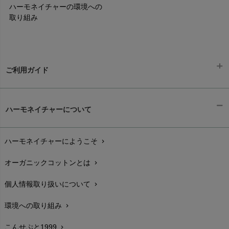
ハーモネイチャーの環境への
取り組み
ご利用ガイド
ギフトラッピング
chevron_right
ハーモネイチャーについて
お支払い方法
chevron_right
ハーモネイチャーにようこそ
chevron_right
配送と送料
chevron_right
オーガニックコットンとは
chevron_right
在庫状況と発送予定
chevron_right
個人情報取り扱いについて
chevron_right
サイズ・寸法
chevron_right
環境への取り組み
chevron_right
生地・素材
chevron_right
こんせぷと1999
chevron_right