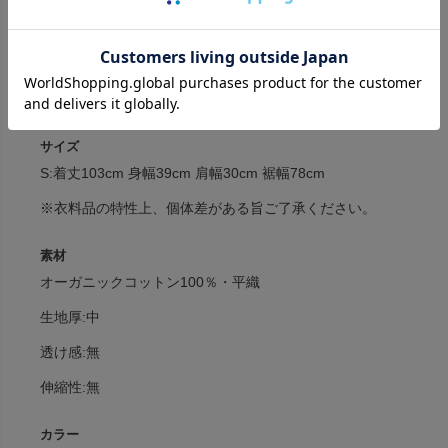
»同生地のシリーズはこちら
商品詳細
取り扱いについて
サイズ
S:着丈103cm 身幅39cm 肩幅30cm 裾幅78cm
※衣料品の特性上、個体差がある旨ご了承ください。
素材
オーガニックコットン100％・平織
生地厚:中
透け感:無
伸縮性:無
カラー