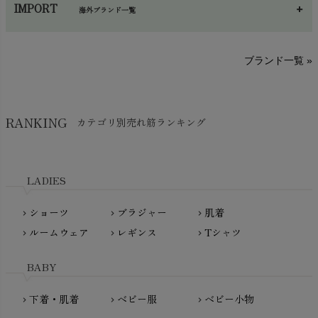
し～ふ
帽子・かさ・その他
chevron_right
IMPORT
海外ブランド一覧
sisam（シサム）
A～G
O～Z
H～N
ブランド一覧 »
SISIFILLE（シシフィーユ）
Think-B（シンクビー）
HAPPY PLACE（ハッピープレイス）
SkinAware（スキンアウェア）
Hatley（ハットレイ）
RANKING
カテゴリ別売れ筋ランキング
生活アートクラブ
kidscase（キッズケース）
Tsukuba Cotton（つくばコットン）
LITTLE INDIANS（リトルインディアンズ）
天衣無縫
L'ovedbaby（ラブドベビー）
LADIES
nanadecor（ナナデェコール）
Lovingly Organics（ラビングリー）
nayuta（ナユタ）
ショーツ
ブラジャー
肌着
Madame MO（マダムモー）
chevron_right
chevron_right
chevron_right
ぬくぐるみ工房
ルームウェア
レギンス
Tシャツ
maggies（マギーズ）
chevron_right
chevron_right
chevron_right
HAYASHI
MAINIO（マイニオ）
Haruulala（ハルウララ）
BABY
MATONA（マトナ）
Pantyliners Organics（パンティライナーズ）
MAUD N LIL（モード・ン・リル）
下着・肌着
ベビー服
ベビー小物
chevron_right
chevron_right
chevron_right
PeopleTree（ピープルツリー）
maxomorra（マクソモーラ）