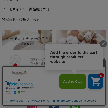
お手入れについて
chevron_right
ハーモネイチャー商品用語辞典
chevron_right
レビューを書こう
chevron_right
特定商取引に基づく表示
chevron_right
返品交換
chevron_right
FAXでのご注文
chevron_right
お問い合わせ
chevron_right