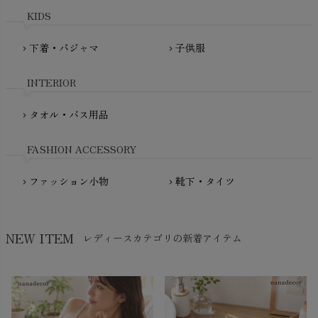
plantia（プランティア）
mini rodini（ミニロディーニ）
KIDS
PRISTINE（プリスティン）
Molo（モロ）
fromF（フロムエフ）
下着・パジャマ
子供服
chevron_right
chevron_right
My Little Cozmo（マイリトルコズモ）
nadadelazos（ナダデラゾス）
INTERIOR
NATURAPURA（ナチュラプラ）
NewNative（ニューネイティブ）
タオル・バス用品
chevron_right
Nukleus（ニュクレス）
FASHION ACCESSORY
ファッション小物
靴下・タイツ
chevron_right
chevron_right
NEW ITEM
レディースカテゴリの新着アイテム