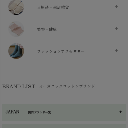
ベッドシーツ
chevron_right
日用品・生活雑貨
布団カバー・カバーセット
chevron_right
クッション
chevron_right
枕・ピローケース
chevron_right
美容・健康
生地・手芸用品
chevron_right
防水シート
chevron_right
マスク
chevron_right
スリッパ・ルームシューズ
chevron_right
ケット・綿毛布
ファッションアクセサリー
chevron_right
コットン・綿棒
chevron_right
せっけん・洗剤
chevron_right
布団
chevron_right
靴下・タイツ・レッグウェア
chevron_right
ガーゼ
chevron_right
その他小物・雑貨
chevron_right
バッグ
chevron_right
保湿・スキンケア・サポーター
chevron_right
ヨガマット・カーペット
BRAND LIST
オーガニックコットンブランド
chevron_right
ハンカチ
chevron_right
カイロ・湯たんぽ
chevron_right
ネックウエア
chevron_right
JAPAN
国内ブランド一覧
手袋・アームカバー
chevron_right
あ～さ
へ～わ