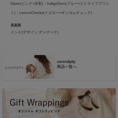
Dawn(ピンク×水彩)・IndigoGem(ブルー×ストライププリン
ト)・LemonChecks(イエロー×ギンガムチェック)
原産国
インド(デザイン:デンマーク)
.
serendipity
商品一覧へ