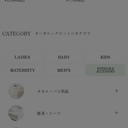
¥
11,880
¥
7,700
(税込)
(税込)
CATEGORY
オーガニックコットンカテゴリ
LADIES
BABY
KIDS
INTERIOR＆
MATERNITY
MEN’S
ACCESSORY
タオル・バス用品
タオル
chevron_right
寝具・シーツ
バス用品
chevron_right