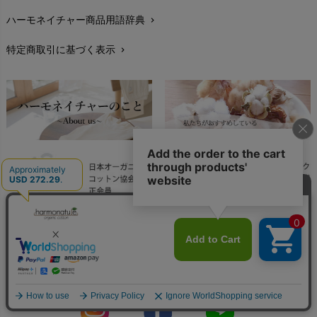
ハーモネイチャー商品用語辞典
chevron_right
レビューを書こう
chevron_right
特定商取引に基づく表示
chevron_right
返品交換
chevron_right
FAXでのご注文
chevron_right
お問い合わせ
chevron_right