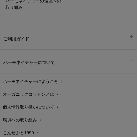
ハーモネイチャーの環境への
取り組み
ご利用ガイド
ギフトラッピング
chevron_right
ハーモネイチャーについて
お支払い方法
chevron_right
ハーモネイチャーにようこそ
chevron_right
配送と送料
chevron_right
オーガニックコットンとは
chevron_right
在庫状況と発送予定
chevron_right
個人情報取り扱いについて
chevron_right
サイズ・寸法
chevron_right
環境への取り組み
chevron_right
生地・素材
chevron_right
こんせぷと1999
chevron_right
お手入れについて
chevron_right