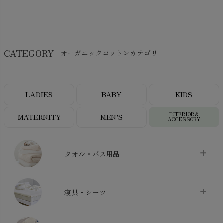
CATEGORY
オーガニックコットンカテゴリ
LADIES
BABY
KIDS
INTERIOR＆
MATERNITY
MEN’S
ACCESSORY
タオル・バス用品
タオル
chevron_right
寝具・シーツ
バス用品
chevron_right
ベッドシーツ