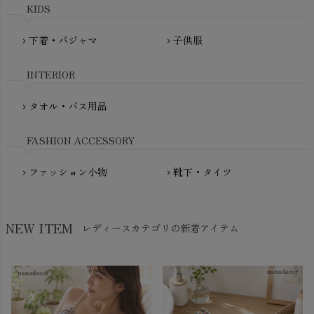
mini rodini（ミニロディーニ）
KIDS
PRISTINE（プリスティン）
Molo（モロ）
fromF（フロムエフ）
下着・パジャマ
子供服
chevron_right
chevron_right
My Little Cozmo（マイリトルコズモ）
nadadelazos（ナダデラゾス）
INTERIOR
NATURAPURA（ナチュラプラ）
NewNative（ニューネイティブ）
タオル・バス用品
chevron_right
Nukleus（ニュクレス）
FASHION ACCESSORY
ファッション小物
靴下・タイツ
chevron_right
chevron_right
NEW ITEM
レディースカテゴリの新着アイテム