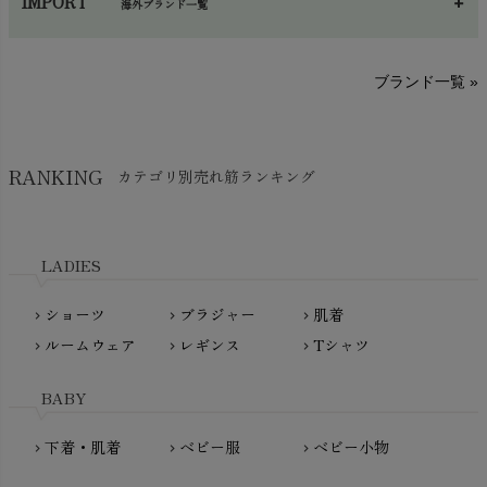
IMPORT
海外ブランド一覧
sisam（シサム）
A～G
O～Z
H～N
ブランド一覧 »
SISIFILLE（シシフィーユ）
Think-B（シンクビー）
HAPPY PLACE（ハッピープレイス）
SkinAware（スキンアウェア）
Hatley（ハットレイ）
RANKING
カテゴリ別売れ筋ランキング
生活アートクラブ
kidscase（キッズケース）
Tsukuba Cotton（つくばコットン）
LITTLE INDIANS（リトルインディアンズ）
天衣無縫
L'ovedbaby（ラブドベビー）
LADIES
nanadecor（ナナデェコール）
Lovingly Organics（ラビングリー）
nayuta（ナユタ）
ショーツ
ブラジャー
肌着
Madame MO（マダムモー）
chevron_right
chevron_right
chevron_right
ぬくぐるみ工房
ルームウェア
レギンス
Tシャツ
maggies（マギーズ）
chevron_right
chevron_right
chevron_right
HAYASHI
MAINIO（マイニオ）
Haruulala（ハルウララ）
BABY
MATONA（マトナ）
Pantyliners Organics（パンティライナーズ）
MAUD N LIL（モード・ン・リル）
下着・肌着
ベビー服
ベビー小物
chevron_right
chevron_right
chevron_right
PeopleTree（ピープルツリー）
maxomorra（マクソモーラ）
plantia（プランティア）