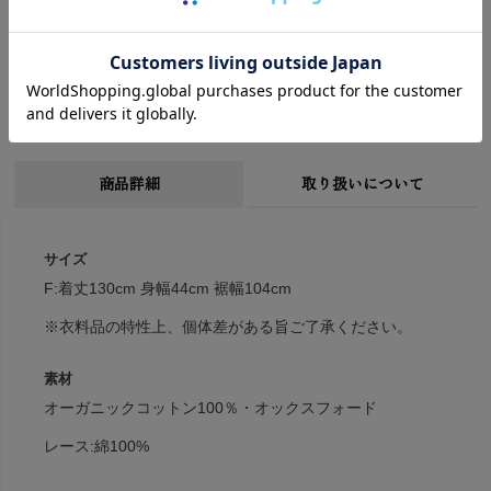
»合わせたnanadecorのウェアはこちら
商品詳細
取り扱いについて
サイズ
F:着丈130cm 身幅44cm 裾幅104cm
※衣料品の特性上、個体差がある旨ご了承ください。
素材
オーガニックコットン100％・オックスフォード
レース:綿100%