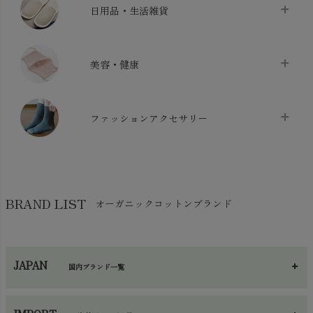
chevron_right
日用品・生活雑貨
布団カバー・カバーセット
chevron_right
クッション
chevron_right
枕・ピローケース
chevron_right
美容・健康
生地・手芸用品
chevron_right
防水シート
chevron_right
マスク
chevron_right
スリッパ・ルームシューズ
chevron_right
ケット・綿毛布
ファッションアクセサリー
chevron_right
コットン・綿棒
chevron_right
せっけん・洗剤
chevron_right
布団
chevron_right
靴下・タイツ・レッグウェア
chevron_right
ガーゼ
chevron_right
その他小物・雑貨
chevron_right
バッグ
chevron_right
保湿・スキンケア・サポーター
chevron_right
ヨガマット・カーペット
BRAND LIST
オーガニックコットンブランド
chevron_right
ハンカチ
chevron_right
カイロ・湯たんぽ
chevron_right
ネックウエア
chevron_right
JAPAN
国内ブランド一覧
手袋・アームカバー
chevron_right
あ～さ
へ～わ
し～ふ
帽子・かさ・その他
chevron_right