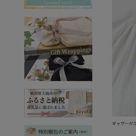
その他ママ雑貨
chevron_right
chevron_right
妊婦帯・産前産後ガードル
chevron_right
マタニティ・授乳パジャマ
chevron_right
ギャザーが