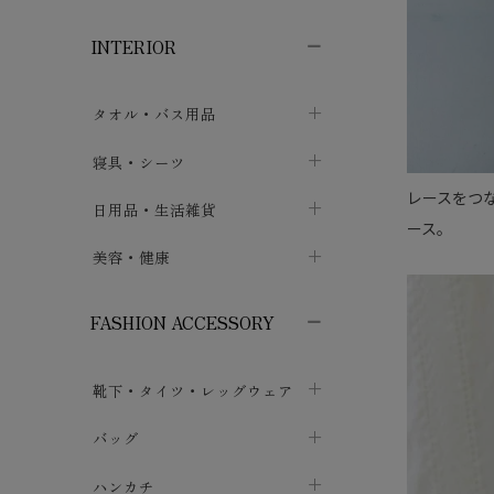
子供ボトムス
子供タイツ・レギンス
子供雑貨
chevron_right
chevron_right
chevron_right
INTERIOR
メンズ下着・パジャマ
子供上着・アウター
子供パジャマ
chevron_right
chevron_right
メンズインナー・肌着
メンズファッション
子供ローブ
chevron_right
chevron_right
タオル・バス用品
ボクサーパンツ
シャツ・カットソー
chevron_right
chevron_right
タオル
寝具・シーツ
chevron_right
ブリーフ
セーター・トレーナー・パーカ
chevron_right
chevron_right
レースをつ
バス用品
ベッドシーツ
日用品・生活雑貨
chevron_right
chevron_right
ース。
トランクス
ボトムス
chevron_right
chevron_right
布団カバー・カバーセット
クッション
美容・健康
chevron_right
chevron_right
アンダーパンツ・ももひき
コート・上着
chevron_right
chevron_right
枕・ピローケース
生地・手芸用品
マスク
chevron_right
chevron_right
chevron_right
FASHION ACCESSORY
メンズパジャマ
chevron_right
防水シート
スリッパ・ルームシューズ
コットン・綿棒
chevron_right
chevron_right
chevron_right
靴下・タイツ・レッグウェア
ケット・綿毛布
せっけん・洗剤
ガーゼ
chevron_right
chevron_right
chevron_right
フットカバー・アンクレット
布団
バッグ
その他小物・雑貨
chevron_right
保湿・スキンケア・サポーター
chevron_right
chevron_right
chevron_right
ソックス
巾着・ポーチ
ヨガマット・カーペット
ハンカチ
chevron_right
カイロ・湯たんぽ
chevron_right
chevron_right
chevron_right