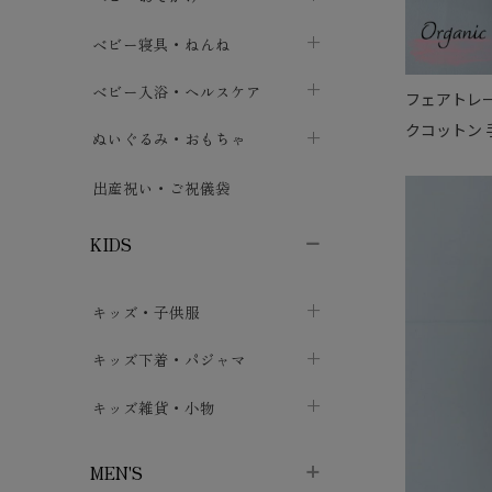
ボトムス
ボディスーツ
ベビー帽子
ベビーキャリー
chevron_right
chevron_right
ベビー寝具・ねんね
chevron_right
chevron_right
セレモニードレス
短肌着・長肌着
スタイ・よだれかけ
おでかけ用品・カバー・シート
chevron_right
ベビースリーパー
chevron_right
chevron_right
ベビー入浴・ヘルスケア
chevron_right
chevron_right
フェアトレー
ワンピース・チュニック
クコットン
肌着・下着
ミトン・手袋
chevron_right
ベビーパジャマ
chevron_right
ベビーおむつ・おむつカバー
chevron_right
ぬいぐるみ・おもちゃ
chevron_right
chevron_right
上着・アウター
ベビーおむつ・おむつカバー
靴下・タイツ
chevron_right
ベビー布団・シーツ
chevron_right
トレーニングパンツ
chevron_right
ファーストトイ
chevron_right
chevron_right
出産祝い・ご祝儀袋
chevron_right
トレーニングパンツ
レッグウォーマー・サポーター
ベビー枕・カバー
chevron_right
ベビーお風呂・ケア用品
chevron_right
ぬいぐるみ
chevron_right
chevron_right
chevron_right
KIDS
ベビー・キッズ腹巻
ベビーフェンス・安全用品
ガーゼ・クロス
chevron_right
知育玩具
chevron_right
chevron_right
chevron_right
キッズ・子供服
ブーティ・シューズ
ベビーおくるみ・アフガン
授乳クッション・枕
chevron_right
あみぐるみ
chevron_right
chevron_right
chevron_right
子供トップス
キッズ下着・パジャマ
マフラー
chevron_right
chevron_right
子供カーディガン・ベスト
子供肌着下着
キッズ雑貨・小物
汗取りパッド
chevron_right
chevron_right
chevron_right
子供チュニック・ワンピース
子供靴下
子供帽子
chevron_right
chevron_right
chevron_right
MEN'S