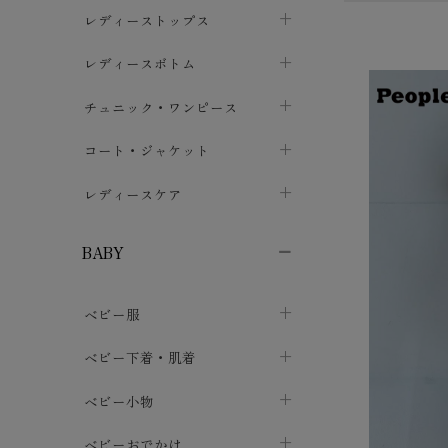
ブラジャー
レディーストップス
chevron_right
ショーツ
カットソー・Tシャツ
レディースボトム
chevron_right
chevron_right
レディースインナー・肌着
シャツ・ブラウス
スカート
chevron_right
チュニック・ワンピース
chevron_right
chevron_right
レギンス・スパッツ
パーカー・スウェット
レディースパンツ
半袖・袖なし
chevron_right
chevron_right
コート・ジャケット
chevron_right
chevron_right
パジャマ・ルームウェア
カーディガン・ボレロ・ベスト
長袖・７分袖
chevron_right
chevron_right
レディースケア
chevron_right
ニット・セーター
chevron_right
布ナプキン
chevron_right
BABY
パンティライナー
chevron_right
ベビー服
紙ナプキン
chevron_right
カバーオール・ロンパース
ベビー下着・肌着
chevron_right
セパレート・上下セット
コンビ肌着
ベビー小物
chevron_right
chevron_right
トップス
パンツ・オーバーパンツ
ベビー小物・雑貨
chevron_right
ベビーおでかけ
chevron_right
chevron_right