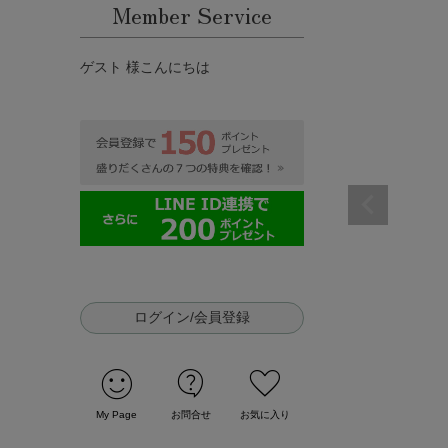
Member Service
ゲスト 様こんにちは
ログイン/会員登録
sentiment_satisfied
contact_support
favorite
My Page
お問合せ
お気に入り