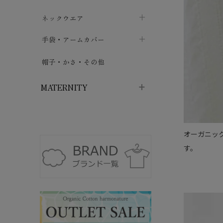
ハイソックス
バッグ・ポシェット
タオルハンカチ
chevron_right
ネックウエア
chevron_right
chevron_right
五本指・足袋ソックス
ガーゼハンカチ
マフラー
chevron_right
手袋・アームカバー
chevron_right
chevron_right
タイツ
ハンカチ
ストール
chevron_right
ショート丈
chevron_right
chevron_right
帽子・かさ・その他
chevron_right
レッグウォーマー
ネックカバー・スヌード
chevron_right
ロング丈
chevron_right
chevron_right
MATERNITY
マタニティウェア・授乳服
オーガニッ
マタニティウェア・授乳服
授乳下着・パジャマ
chevron_right
す。
マタニティ・授乳ブラジャー
マタ
ニティ・ママ雑貨
chevron_right
授乳パッド
授乳ケープ
chevron_right
chevron_right
マタニティショーツ
授乳クッション・枕
chevron_right
chevron_right
マタニティ・授乳インナー