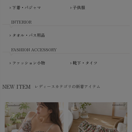
Molo（モロ）
fromF（フロムエフ）
下着・パジャマ
子供服
chevron_right
chevron_right
My Little Cozmo（マイリトルコズモ）
nadadelazos（ナダデラゾス）
INTERIOR
NATURAPURA（ナチュラプラ）
NewNative（ニューネイティブ）
タオル・バス用品
chevron_right
Nukleus（ニュクレス）
FASHION ACCESSORY
ファッション小物
靴下・タイツ
chevron_right
chevron_right
NEW ITEM
レディースカテゴリの新着アイテム