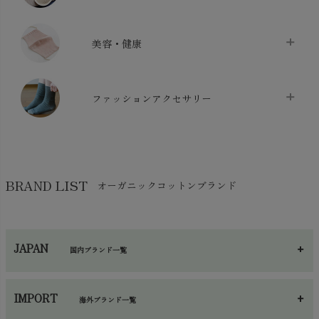
布団カバー・カバーセット
chevron_right
クッション
chevron_right
枕・ピローケース
chevron_right
美容・健康
生地・手芸用品
chevron_right
防水シート
chevron_right
マスク
chevron_right
スリッパ・ルームシューズ
chevron_right
ケット・綿毛布
ファッションアクセサリー
chevron_right
コットン・綿棒
chevron_right
せっけん・洗剤
chevron_right
布団
chevron_right
靴下・タイツ・レッグウェア
chevron_right
ガーゼ
chevron_right
その他小物・雑貨
chevron_right
バッグ
chevron_right
保湿・スキンケア・サポーター
chevron_right
ヨガマット・カーペット
BRAND LIST
オーガニックコットンブランド
chevron_right
ハンカチ
chevron_right
カイロ・湯たんぽ
chevron_right
ネックウエア
chevron_right
JAPAN
国内ブランド一覧
手袋・アームカバー
chevron_right
あ～さ
へ～わ
し～ふ
帽子・かさ・その他
chevron_right
IMPORT
海外ブランド一覧