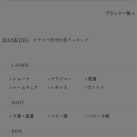
sisam（シサム）
A～G
O～Z
H～N
ブランド一覧 »
SISIFILLE（シシフィーユ）
Think-B（シンクビー）
HAPPY PLACE（ハッピープレイス）
SkinAware（スキンアウェア）
Hatley（ハットレイ）
RANKING
カテゴリ別売れ筋ランキング
生活アートクラブ
kidscase（キッズケース）
Tsukuba Cotton（つくばコットン）
LITTLE INDIANS（リトルインディアンズ）
天衣無縫
L'ovedbaby（ラブドベビー）
LADIES
nanadecor（ナナデェコール）
Lovingly Organics（ラビングリー）
nayuta（ナユタ）
ショーツ
ブラジャー
肌着
Madame MO（マダムモー）
chevron_right
chevron_right
chevron_right
ぬくぐるみ工房
ルームウェア
レギンス
Tシャツ
maggies（マギーズ）
chevron_right
chevron_right
chevron_right
HAYASHI
MAINIO（マイニオ）
Haruulala（ハルウララ）
BABY
MATONA（マトナ）
Pantyliners Organics（パンティライナーズ）
MAUD N LIL（モード・ン・リル）
下着・肌着
ベビー服
ベビー小物
chevron_right
chevron_right
chevron_right
PeopleTree（ピープルツリー）
maxomorra（マクソモーラ）
plantia（プランティア）
mini rodini（ミニロディーニ）
KIDS
PRISTINE（プリスティン）