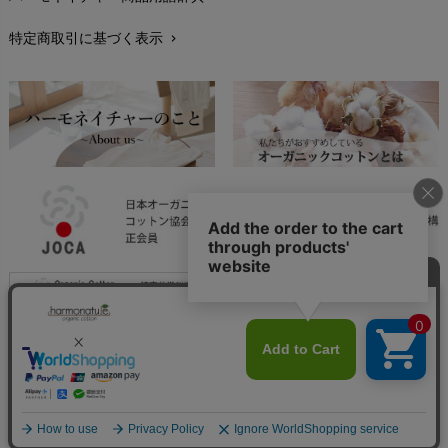
レビューを書こう
chevron_right
特定商取引に基づく表示
chevron_right
返品交換
chevron_right
FAXでのご注文
chevron_right
お問い合わせ
chevron_right