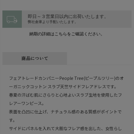
local_shipping
即日～３営業日以内に出荷いたします。
弊社倉庫より手配いたします。
納期の詳細はこちらをご確認ください。
商品について
フェアトレードカンパニーPeople Tree(ピープルツリー)のオ
ーガニックコットン スラブ天竺サイドフレアドレスです。
春夏の汗ばむ肌にさらりと心地よいスラブ生地を使用したフ
レアーワンピース。
表面を凸凹に仕上げ、ナチュラル感のある質感がポイントで
す。
サイドにパネルを入れて大胆なフレア感を出した、女性らし