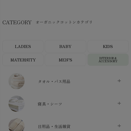
CATEGORY
オーガニックコットンカテゴリ
LADIES
BABY
KIDS
INTERIOR＆
MATERNITY
MEN’S
ACCESSORY
タオル・バス用品
タオル
chevron_right
寝具・シーツ
バス用品
chevron_right
ベッドシーツ
chevron_right
日用品・生活雑貨