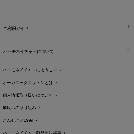
ご利用ガイド
ギフトラッピング
chevron_right
ハーモネイチャーについて
お支払い方法
chevron_right
ハーモネイチャーにようこそ
chevron_right
配送と送料
chevron_right
オーガニックコットンとは
chevron_right
在庫状況と発送予定
chevron_right
個人情報取り扱いについて
chevron_right
サイズ・寸法
chevron_right
環境への取り組み
chevron_right
生地・素材
chevron_right
こんせぷと1999
chevron_right
お手入れについて
chevron_right
ハーモネイチャー商品用語辞典
chevron_right