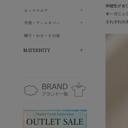
伸縮性があ
ハイソックス
バッグ・ポシェット
タオルハンカチ
chevron_right
ネックウエア
chevron_right
chevron_right
オーガニッ
五本指・足袋ソックス
ガーゼハンカチ
それぞれの
マフラー
chevron_right
手袋・アームカバー
chevron_right
chevron_right
タイツ
ハンカチ
ストール
chevron_right
ショート丈
chevron_right
chevron_right
帽子・かさ・その他
chevron_right
レッグウォーマー
ネックカバー・スヌード
chevron_right
ロング丈
chevron_right
chevron_right
MATERNITY
マタニティウェア・授乳服
マタニティウェア・授乳服
授乳下着・パジャマ
chevron_right
マタニティ・授乳ブラジャー
マタ
ニティ・ママ雑貨
chevron_right
授乳パッド
授乳ケープ
chevron_right
chevron_right
マタニティショーツ
授乳クッション・枕
chevron_right
chevron_right
マタニティ・授乳インナー