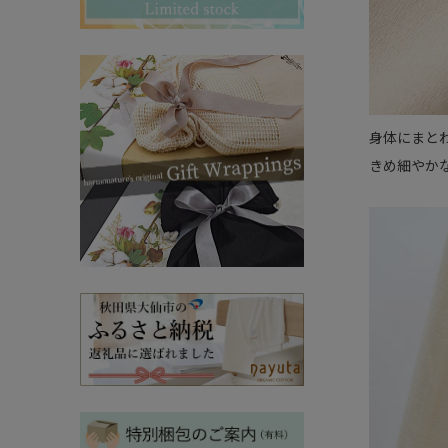
その他ママ雑貨
chevron_right
chevron_right
妊婦帯・産前産後ガードル
chevron_right
マタニティ・授乳パジャマ
chevron_right
身体にまと
きめ細やか