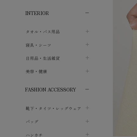
子供ボトムス
子供タイツ・レギンス
子供雑貨
chevron_right
chevron_right
chevron_right
INTERIOR
メンズ下着・パジャマ
子供上着・アウター
子供パジャマ
chevron_right
chevron_right
メンズインナー・肌着
メンズファッション
子供ローブ
chevron_right
chevron_right
タオル・バス用品
ボクサーパンツ
シャツ・カットソー
chevron_right
chevron_right
タオル
寝具・シーツ
chevron_right
ブリーフ
セーター・トレーナー・パーカ
chevron_right
chevron_right
バス用品
ベッドシーツ
日用品・生活雑貨
chevron_right
chevron_right
トランクス
ボトムス
chevron_right
chevron_right
布団カバー・カバーセット
クッション
美容・健康
chevron_right
chevron_right
アンダーパンツ・ももひき
コート・上着
chevron_right
chevron_right
枕・ピローケース
生地・手芸用品
マスク
chevron_right
chevron_right
chevron_right
FASHION ACCESSORY
メンズパジャマ
chevron_right
防水シート
スリッパ・ルームシューズ
コットン・綿棒
chevron_right
chevron_right
chevron_right
靴下・タイツ・レッグウェア
ケット・綿毛布
せっけん・洗剤
ガーゼ
chevron_right
chevron_right
chevron_right
フットカバー・アンクレット
布団
バッグ
その他小物・雑貨
chevron_right
保湿・スキンケア・サポーター
chevron_right
chevron_right
chevron_right
ソックス
巾着・ポーチ
ヨガマット・カーペット
ハンカチ
chevron_right
カイロ・湯たんぽ
chevron_right
chevron_right
chevron_right