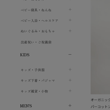
ボトムス
ボディスーツ
ベビー帽子
ベビーキャリー
chevron_right
chevron_right
ベビー寝具・ねんね
chevron_right
chevron_right
セレモニードレス
短肌着・長肌着
スタイ・よだれかけ
おでかけ用品・カバー・シート
chevron_right
ベビースリーパー
chevron_right
chevron_right
ベビー入浴・ヘルスケア
chevron_right
chevron_right
ワンピース・チュニック
肌着・下着
ミトン・手袋
chevron_right
ベビーパジャマ
chevron_right
ベビーおむつ・おむつカバー
chevron_right
ぬいぐるみ・おもちゃ
chevron_right
chevron_right
上着・アウター
ベビーおむつ・おむつカバー
靴下・タイツ
chevron_right
ベビー布団・シーツ
chevron_right
トレーニングパンツ
chevron_right
ファーストトイ
chevron_right
chevron_right
出産祝い・ご祝儀袋
chevron_right
トレーニングパンツ
レッグウォーマー・サポーター
ベビー枕・カバー
chevron_right
ベビーお風呂・ケア用品
chevron_right
ぬいぐるみ
chevron_right
chevron_right
chevron_right
KIDS
ベビー・キッズ腹巻
ベビーフェンス・安全用品
ガーゼ・クロス
chevron_right
知育玩具
chevron_right
chevron_right
chevron_right
キッズ・子供服
ブーティ・シューズ
ベビーおくるみ・アフガン
授乳クッション・枕
chevron_right
あみぐるみ
chevron_right
chevron_right
chevron_right
子供トップス
キッズ下着・パジャマ
マフラー
chevron_right
chevron_right
子供カーディガン・ベスト
子供肌着下着
キッズ雑貨・小物
汗取りパッド
chevron_right
chevron_right
chevron_right
オーガニッ
子供チュニック・ワンピース
子供靴下
子供帽子
chevron_right
chevron_right
chevron_right
MEN'S
パーコット