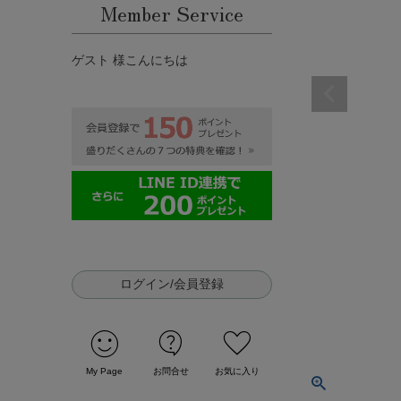
Member Service
ゲスト 様こんにちは
ログイン/会員登録
sentiment_satisfied
contact_support
favorite
My Page
お問合せ
お気に入り