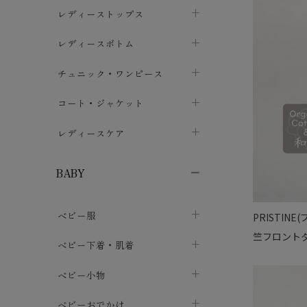
ブラジャー
レディーストップス
chevron_right
ショーツ
カットソー・Tシャツ
レディースボトム
chevron_right
chevron_right
レディースインナー・肌着
シャツ・ブラウス
スカート
chevron_right
チュニック・ワンピース
chevron_right
chevron_right
レギンス・スパッツ
パーカー・スウェット
レディースパンツ
半袖・袖なし
chevron_right
chevron_right
コート・ジャケット
chevron_right
chevron_right
パジャマ・ルームウェア
カーディガン・ボレロ・ベスト
長袖・７分袖
chevron_right
chevron_right
レディースケア
chevron_right
ニット・セーター
chevron_right
布ナプキン
chevron_right
BABY
パンティライナー
chevron_right
ベビー服
PRISTI
紙ナプキン
chevron_right
竺フロント
カバーオール・ロンパース
ベビー下着・肌着
chevron_right
セパレート・上下セット
コンビ肌着
ベビー小物
chevron_right
chevron_right
トップス
パンツ・オーバーパンツ
ベビー小物・雑貨
chevron_right
ベビーおでかけ
chevron_right
chevron_right