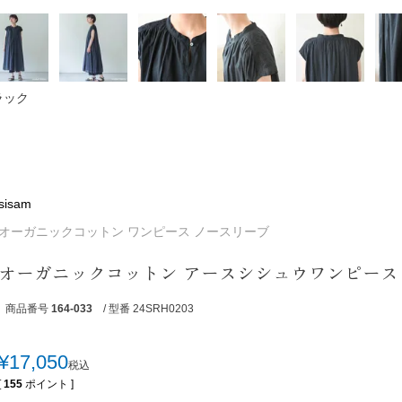
ラック
sisam
オーガニックコットン ワンピース ノースリーブ
オーガニックコットン アースシシュウワンピース
商品番号
164-033
/ 型番 24SRH0203
¥
17,050
税込
[
155
ポイント ]