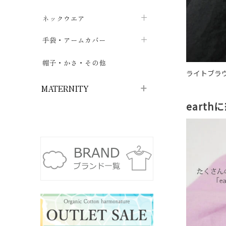
ハイソックス
バッグ・ポシェット
タオルハンカチ
chevron_right
ネックウエア
chevron_right
chevron_right
五本指・足袋ソックス
ガーゼハンカチ
マフラー
chevron_right
手袋・アームカバー
chevron_right
chevron_right
タイツ
ハンカチ
ストール
chevron_right
ショート丈
chevron_right
chevron_right
帽子・かさ・その他
chevron_right
ライトブラ
レッグウォーマー
ネックカバー・スヌード
chevron_right
ロング丈
chevron_right
chevron_right
MATERNITY
eart
マタニティウェア・授乳服
マタニティウェア・授乳服
授乳下着・パジャマ
chevron_right
マタニティ・授乳ブラジャー
マタ
ニティ・ママ雑貨
chevron_right
授乳パッド
授乳ケープ
chevron_right
chevron_right
マタニティショーツ
授乳クッション・枕
chevron_right
chevron_right
マタニティ・授乳インナー