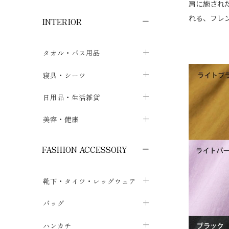
子供ボトムス
子供タイツ・レギンス
子供雑貨
肩に施され
chevron_right
chevron_right
chevron_right
れる、フレ
INTERIOR
メンズ下着・パジャマ
子供上着・アウター
子供パジャマ
chevron_right
chevron_right
メンズインナー・肌着
メンズファッション
子供ローブ
chevron_right
chevron_right
タオル・バス用品
ボクサーパンツ
シャツ・カットソー
chevron_right
chevron_right
タオル
寝具・シーツ
chevron_right
ブリーフ
セーター・トレーナー・パーカ
chevron_right
chevron_right
バス用品
ベッドシーツ
日用品・生活雑貨
chevron_right
chevron_right
トランクス
ボトムス
chevron_right
chevron_right
布団カバー・カバーセット
クッション
美容・健康
chevron_right
chevron_right
アンダーパンツ・ももひき
コート・上着
chevron_right
chevron_right
枕・ピローケース
生地・手芸用品
マスク
chevron_right
chevron_right
chevron_right
FASHION ACCESSORY
メンズパジャマ
chevron_right
防水シート
スリッパ・ルームシューズ
コットン・綿棒
chevron_right
chevron_right
chevron_right
靴下・タイツ・レッグウェア
ケット・綿毛布
せっけん・洗剤
ガーゼ
chevron_right
chevron_right
chevron_right
フットカバー・アンクレット
布団
バッグ
その他小物・雑貨
chevron_right
保湿・スキンケア・サポーター
chevron_right
chevron_right
chevron_right
ソックス
巾着・ポーチ
ヨガマット・カーペット
ハンカチ
chevron_right
カイロ・湯たんぽ
chevron_right
chevron_right
chevron_right