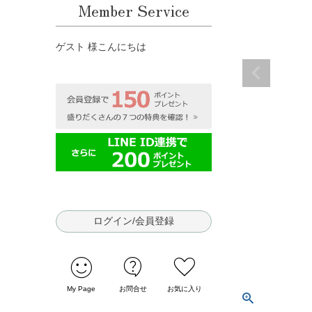
Member Service
ゲスト 様こんにちは
ログイン/会員登録
sentiment_satisfied
contact_support
favorite
My Page
お問合せ
お気に入り