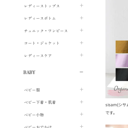
ブラジャー
レディーストップス
chevron_right
ショーツ
カットソー・Tシャツ
レディースボトム
chevron_right
chevron_right
レディースインナー・肌着
シャツ・ブラウス
スカート
chevron_right
チュニック・ワンピース
chevron_right
chevron_right
レギンス・スパッツ
パーカー・スウェット
レディースパンツ
半袖・袖なし
chevron_right
chevron_right
コート・ジャケット
chevron_right
chevron_right
パジャマ・ルームウェア
カーディガン・ボレロ・ベスト
長袖・７分袖
chevron_right
chevron_right
レディースケア
chevron_right
ニット・セーター
chevron_right
布ナプキン
chevron_right
BABY
パンティライナー
chevron_right
ベビー服
紙ナプキン
chevron_right
カバーオール・ロンパース
ベビー下着・肌着
chevron_right
sisam(
です。
セパレート・上下セット
コンビ肌着
ベビー小物
chevron_right
chevron_right
トップス
パンツ・オーバーパンツ
ベビー小物・雑貨
chevron_right
ベビーおでかけ
chevron_right
chevron_right