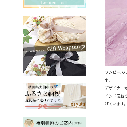
その他ママ雑貨
chevron_right
chevron_right
妊婦帯・産前産後ガードル
chevron_right
マタニティ・授乳パジャマ
chevron_right
ワンピースの
字。
デザイナー
インド伝統
げています