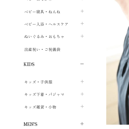
ボトムス
ボディスーツ
ベビー帽子
ベビーキャリー
chevron_right
chevron_right
ベビー寝具・ねんね
chevron_right
chevron_right
セレモニードレス
短肌着・長肌着
スタイ・よだれかけ
おでかけ用品・カバー・シート
chevron_right
ベビースリーパー
chevron_right
chevron_right
ベビー入浴・ヘルスケア
chevron_right
chevron_right
ワンピース・チュニック
肌着・下着
ミトン・手袋
chevron_right
ベビーパジャマ
chevron_right
ベビーおむつ・おむつカバー
chevron_right
ぬいぐるみ・おもちゃ
chevron_right
chevron_right
上着・アウター
ベビーおむつ・おむつカバー
靴下・タイツ
chevron_right
ベビー布団・シーツ
chevron_right
トレーニングパンツ
chevron_right
ファーストトイ
chevron_right
chevron_right
出産祝い・ご祝儀袋
chevron_right
トレーニングパンツ
レッグウォーマー・サポーター
ベビー枕・カバー
chevron_right
ベビーお風呂・ケア用品
chevron_right
ぬいぐるみ
chevron_right
chevron_right
chevron_right
KIDS
ベビー・キッズ腹巻
ベビーフェンス・安全用品
ガーゼ・クロス
chevron_right
知育玩具
chevron_right
chevron_right
chevron_right
キッズ・子供服
ブーティ・シューズ
ベビーおくるみ・アフガン
授乳クッション・枕
chevron_right
あみぐるみ
chevron_right
chevron_right
chevron_right
子供トップス
キッズ下着・パジャマ
マフラー
chevron_right
chevron_right
子供カーディガン・ベスト
子供肌着下着
キッズ雑貨・小物
汗取りパッド
chevron_right
chevron_right
chevron_right
子供チュニック・ワンピース
子供靴下
子供帽子
chevron_right
chevron_right
chevron_right
MEN'S