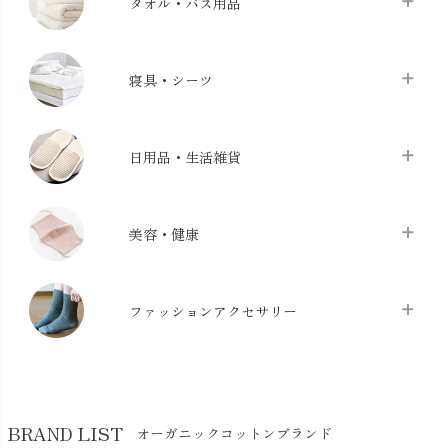
タオル・バス用品
タオル
chevron_right
寝具・シーツ
バス用品
chevron_right
ベッドシーツ
chevron_right
日用品・生活雑貨
布団カバー・カバーセット
chevron_right
クッション
chevron_right
枕・ピローケース
chevron_right
美容・健康
生地・手芸用品
chevron_right
防水シート
chevron_right
マスク
chevron_right
スリッパ・ルームシューズ
chevron_right
ケット・綿毛布
ファッションアクセサリー
chevron_right
コットン・綿棒
chevron_right
せっけん・洗剤
chevron_right
布団
chevron_right
靴下・タイツ・レッグウェア
chevron_right
ガーゼ
chevron_right
その他小物・雑貨
chevron_right
バッグ
chevron_right
保湿・スキンケア・サポーター
chevron_right
ヨガマット・カーペット
BRAND LIST
オーガニックコットンブランド
chevron_right