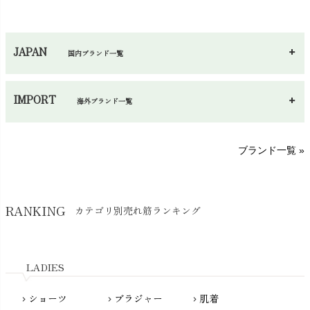
ハンカチ
chevron_right
カイロ・湯たんぽ
chevron_right
ネックウエア
chevron_right
JAPAN
国内ブランド一覧
手袋・アームカバー
chevron_right
あ～さ
へ～わ
し～ふ
帽子・かさ・その他
chevron_right
IMPORT
海外ブランド一覧
sisam（シサム）
A～G
O～Z
H～N
ブランド一覧 »
SISIFILLE（シシフィーユ）
Think-B（シンクビー）
HAPPY PLACE（ハッピープレイス）
SkinAware（スキンアウェア）
Hatley（ハットレイ）
RANKING
カテゴリ別売れ筋ランキング
生活アートクラブ
kidscase（キッズケース）
Tsukuba Cotton（つくばコットン）
LITTLE INDIANS（リトルインディアンズ）
天衣無縫
L'ovedbaby（ラブドベビー）
LADIES
nanadecor（ナナデェコール）
Lovingly Organics（ラビングリー）
nayuta（ナユタ）
ショーツ
ブラジャー
肌着
Madame MO（マダムモー）
chevron_right
chevron_right
chevron_right
ぬくぐるみ工房