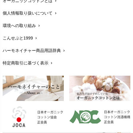
オーガニックコットンとは
chevron_right
在庫状況と発送予定
chevron_right
個人情報取り扱いについて
chevron_right
サイズ・寸法
chevron_right
環境への取り組み
chevron_right
生地・素材
chevron_right
こんせぷと1999
chevron_right
お手入れについて
chevron_right
ハーモネイチャー商品用語辞典
chevron_right
レビューを書こう
chevron_right
特定商取引に基づく表示
chevron_right
返品交換
chevron_right
FAXでのご注文
chevron_right
お問い合わせ
chevron_right