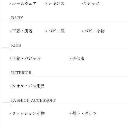
ルームウェア
レギンス
Tシャツ
maggies（マギーズ）
chevron_right
chevron_right
chevron_right
HAYASHI
MAINIO（マイニオ）
Haruulala（ハルウララ）
BABY
MATONA（マトナ）
Pantyliners Organics（パンティライナーズ）
MAUD N LIL（モード・ン・リル）
下着・肌着
ベビー服
ベビー小物
chevron_right
chevron_right
chevron_right
PeopleTree（ピープルツリー）
maxomorra（マクソモーラ）
plantia（プランティア）
mini rodini（ミニロディーニ）
KIDS
PRISTINE（プリスティン）
Molo（モロ）
fromF（フロムエフ）
下着・パジャマ
子供服
chevron_right
chevron_right
My Little Cozmo（マイリトルコズモ）
nadadelazos（ナダデラゾス）
INTERIOR
NATURAPURA（ナチュラプラ）
NewNative（ニューネイティブ）
タオル・バス用品
chevron_right
Nukleus（ニュクレス）
FASHION ACCESSORY
ファッション小物
靴下・タイツ
chevron_right
chevron_right