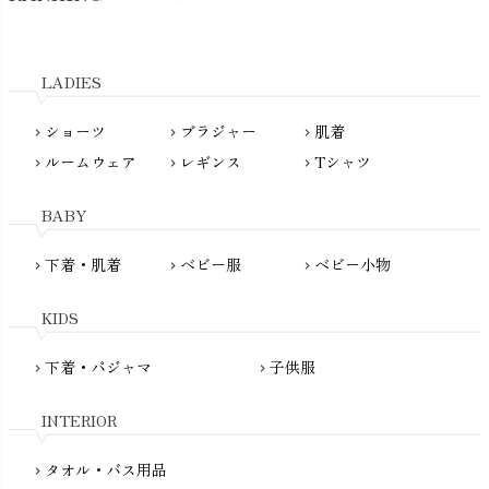
kidscase（キッズケース）
Tsukuba Cotton（つくばコットン）
LITTLE INDIANS（リトルインディアンズ）
天衣無縫
L'ovedbaby（ラブドベビー）
LADIES
nanadecor（ナナデェコール）
Lovingly Organics（ラビングリー）
nayuta（ナユタ）
ショーツ
ブラジャー
肌着
Madame MO（マダムモー）
chevron_right
chevron_right
chevron_right
ぬくぐるみ工房
ルームウェア
レギンス
Tシャツ
maggies（マギーズ）
chevron_right
chevron_right
chevron_right
HAYASHI
MAINIO（マイニオ）
Haruulala（ハルウララ）
BABY
MATONA（マトナ）
Pantyliners Organics（パンティライナーズ）
MAUD N LIL（モード・ン・リル）
下着・肌着
ベビー服
ベビー小物
chevron_right
chevron_right
chevron_right
PeopleTree（ピープルツリー）
maxomorra（マクソモーラ）
plantia（プランティア）
mini rodini（ミニロディーニ）
KIDS
PRISTINE（プリスティン）
Molo（モロ）
fromF（フロムエフ）
下着・パジャマ
子供服
chevron_right
chevron_right
My Little Cozmo（マイリトルコズモ）
nadadelazos（ナダデラゾス）
INTERIOR
NATURAPURA（ナチュラプラ）
NewNative（ニューネイティブ）
タオル・バス用品
chevron_right