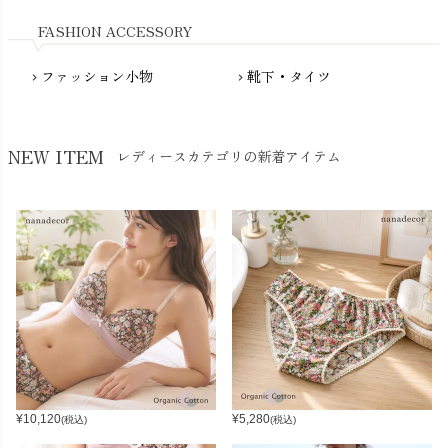
Nukleus（ニュクレス）
FASHION ACCESSORY
ファッション小物
靴下・タイツ
chevron_right
chevron_right
NEW ITEM
レディースカテゴリの新着アイテム
¥
10,120
¥
5,280
(税込)
(税込)