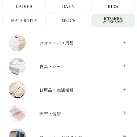
LADIES
BABY
KIDS
INTERIOR＆
MATERNITY
MEN’S
ACCESSORY
タオル・バス用品
タオル
chevron_right
寝具・シーツ
バス用品
chevron_right
ベッドシーツ
chevron_right
日用品・生活雑貨
布団カバー・カバーセット
chevron_right
クッション
chevron_right
枕・ピローケース
chevron_right
美容・健康
生地・手芸用品
chevron_right
防水シート
chevron_right
マスク
chevron_right
スリッパ・ルームシューズ
chevron_right
ケット・綿毛布