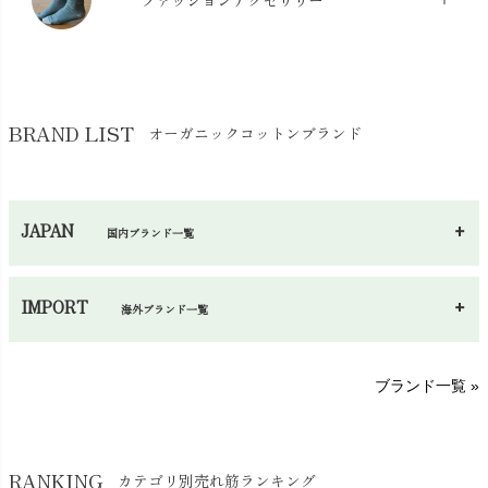
ファッションアクセサリー
chevron_right
コットン・綿棒
chevron_right
せっけん・洗剤
chevron_right
布団
chevron_right
靴下・タイツ・レッグウェア
chevron_right
ガーゼ
chevron_right
その他小物・雑貨
chevron_right
バッグ
chevron_right
保湿・スキンケア・サポーター
chevron_right
ヨガマット・カーペット
BRAND LIST
オーガニックコットンブランド
chevron_right
ハンカチ
chevron_right
カイロ・湯たんぽ
chevron_right
ネックウエア
chevron_right
JAPAN
国内ブランド一覧
手袋・アームカバー
chevron_right
あ～さ
へ～わ
し～ふ
帽子・かさ・その他
chevron_right
IMPORT
海外ブランド一覧
sisam（シサム）
A～G
O～Z
H～N
ブランド一覧 »
SISIFILLE（シシフィーユ）
Think-B（シンクビー）
HAPPY PLACE（ハッピープレイス）
SkinAware（スキンアウェア）
Hatley（ハットレイ）
RANKING
カテゴリ別売れ筋ランキング
生活アートクラブ