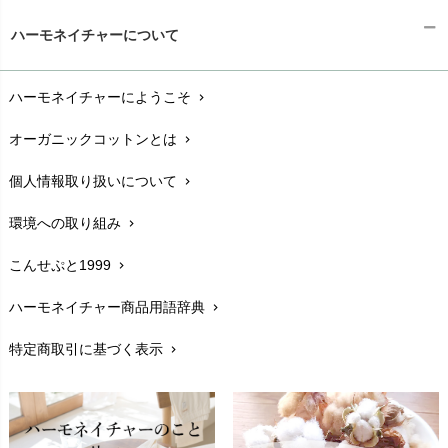
ギフトラッピング
chevron_right
ハーモネイチャーについて
お支払い方法
chevron_right
ハーモネイチャーにようこそ
chevron_right
配送と送料
chevron_right
オーガニックコットンとは
chevron_right
在庫状況と発送予定
chevron_right
個人情報取り扱いについて
chevron_right
サイズ・寸法
chevron_right
環境への取り組み
chevron_right
生地・素材
chevron_right
こんせぷと1999
chevron_right
お手入れについて
chevron_right
ハーモネイチャー商品用語辞典
chevron_right
レビューを書こう
chevron_right
特定商取引に基づく表示
chevron_right
返品交換
chevron_right
FAXでのご注文
chevron_right
お問い合わせ
chevron_right