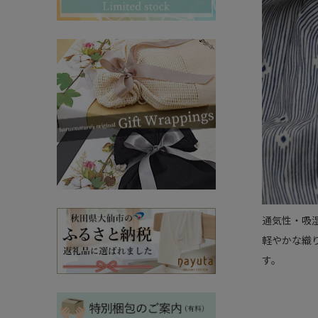
その他ママ雑貨
chevron_right
chevron_right
妊婦帯・産前産後ガードル
chevron_right
マタニティ・授乳パジャマ
chevron_right
通気性・吸
軽やかな織
す。