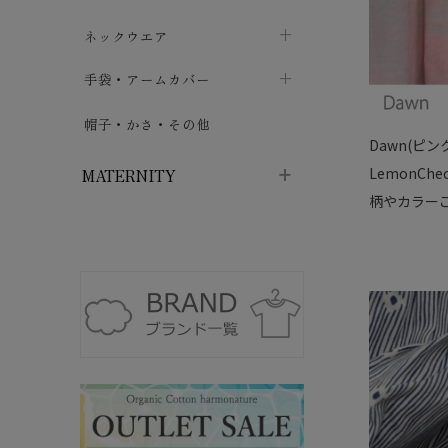
ハイソックス
バッグ・ポシェット
タオルハンカチ
chevron_right
ネックウエア
chevron_right
chevron_right
五本指・足袋ソックス
ガーゼハンカチ
マフラー
chevron_right
手袋・アームカバー
chevron_right
chevron_right
タイツ
ハンカチ
ストール
chevron_right
ショート丈
chevron_right
chevron_right
帽子・かさ・その他
chevron_right
Dawn(ピン
レッグウォーマー
ネックカバー・スヌード
chevron_right
ロング丈
chevron_right
chevron_right
LemonCh
MATERNITY
柄やカラー
マタニティウェア・授乳服
マタニティウェア・授乳服
授乳下着・パジャマ
chevron_right
マタニティ・授乳ブラジャー
マタ
ニティ・ママ雑貨
chevron_right
授乳パッド
授乳ケープ
chevron_right
chevron_right
マタニティショーツ
授乳クッション・枕
chevron_right
chevron_right
マタニティ・授乳インナー