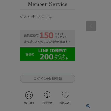
Member Service
ゲスト 様こんにちは
ログイン/会員登録
sentiment_satisfied
contact_support
favorite
My Page
お問合せ
お気に入り