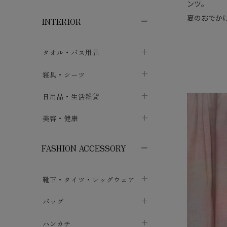
子供ボトムス
子供タイツ・レギンス
子供雑貨
ンツ。
chevron_right
chevron_right
chevron_right
夏のおでか
INTERIOR
メンズ下着・パジャマ
子供上着・アウター
子供パジャマ
chevron_right
chevron_right
メンズインナー・肌着
メンズファッション
子供ローブ
chevron_right
chevron_right
タオル・バス用品
ボクサーパンツ
シャツ・カットソー
chevron_right
chevron_right
タオル
寝具・シーツ
chevron_right
ブリーフ
セーター・トレーナー・パーカ
chevron_right
chevron_right
バス用品
ベッドシーツ
日用品・生活雑貨
chevron_right
chevron_right
トランクス
ボトムス
chevron_right
chevron_right
布団カバー・カバーセット
クッション
美容・健康
chevron_right
chevron_right
アンダーパンツ・ももひき
コート・上着
chevron_right
chevron_right
枕・ピローケース
生地・手芸用品
マスク
chevron_right
chevron_right
chevron_right
FASHION ACCESSORY
メンズパジャマ
chevron_right
防水シート
スリッパ・ルームシューズ
コットン・綿棒
chevron_right
chevron_right
chevron_right
靴下・タイツ・レッグウェア
ケット・綿毛布
せっけん・洗剤
ガーゼ
chevron_right
chevron_right
chevron_right
フットカバー・アンクレット
布団
バッグ
その他小物・雑貨
chevron_right
保湿・スキンケア・サポーター
chevron_right
chevron_right
chevron_right
ソックス
巾着・ポーチ
ヨガマット・カーペット
ハンカチ
chevron_right
カイロ・湯たんぽ
chevron_right
chevron_right
chevron_right