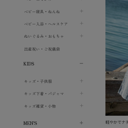
ボトムス
ボディスーツ
ベビー帽子
ベビーキャリー
chevron_right
chevron_right
ベビー寝具・ねんね
chevron_right
chevron_right
セレモニードレス
短肌着・長肌着
スタイ・よだれかけ
おでかけ用品・カバー・シート
chevron_right
ベビースリーパー
chevron_right
chevron_right
ベビー入浴・ヘルスケア
chevron_right
chevron_right
ワンピース・チュニック
肌着・下着
ミトン・手袋
chevron_right
ベビーパジャマ
chevron_right
ベビーおむつ・おむつカバー
chevron_right
ぬいぐるみ・おもちゃ
chevron_right
chevron_right
上着・アウター
ベビーおむつ・おむつカバー
靴下・タイツ
chevron_right
ベビー布団・シーツ
chevron_right
トレーニングパンツ
chevron_right
ファーストトイ
chevron_right
chevron_right
出産祝い・ご祝儀袋
chevron_right
トレーニングパンツ
レッグウォーマー・サポーター
ベビー枕・カバー
chevron_right
ベビーお風呂・ケア用品
chevron_right
ぬいぐるみ
chevron_right
chevron_right
chevron_right
KIDS
ベビー・キッズ腹巻
ベビーフェンス・安全用品
ガーゼ・クロス
chevron_right
知育玩具
chevron_right
chevron_right
chevron_right
キッズ・子供服
ブーティ・シューズ
ベビーおくるみ・アフガン
授乳クッション・枕
chevron_right
あみぐるみ
chevron_right
chevron_right
chevron_right
子供トップス
キッズ下着・パジャマ
マフラー
chevron_right
chevron_right
子供カーディガン・ベスト
子供肌着下着
キッズ雑貨・小物
汗取りパッド
chevron_right
chevron_right
chevron_right
子供チュニック・ワンピース
子供靴下
子供帽子
chevron_right
chevron_right
chevron_right
軽やかでナ
MEN'S