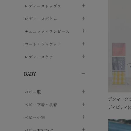
ブラジャー
レディーストップス
chevron_right
ショーツ
カットソー・Tシャツ
レディースボトム
chevron_right
chevron_right
レディースインナー・肌着
シャツ・ブラウス
スカート
chevron_right
チュニック・ワンピース
chevron_right
chevron_right
レギンス・スパッツ
パーカー・スウェット
レディースパンツ
半袖・袖なし
chevron_right
chevron_right
コート・ジャケット
chevron_right
chevron_right
パジャマ・ルームウェア
カーディガン・ボレロ・ベスト
長袖・７分袖
chevron_right
chevron_right
レディースケア
chevron_right
ニット・セーター
chevron_right
布ナプキン
chevron_right
BABY
パンティライナー
chevron_right
ベビー服
紙ナプキン
chevron_right
デンマークの
カバーオール・ロンパース
ベビー下着・肌着
chevron_right
ディピティ)
セパレート・上下セット
コンビ肌着
ベビー小物
chevron_right
chevron_right
トップス
パンツ・オーバーパンツ
ベビー小物・雑貨
chevron_right
ベビーおでかけ
chevron_right
chevron_right