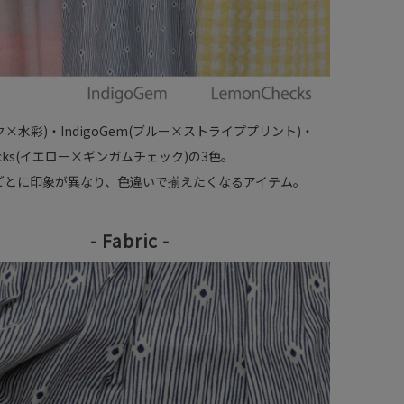
ク×水彩)・IndigoGem(ブルー×ストライププリント)・
ecks(イエロー×ギンガムチェック)の3色。
ごとに印象が異なり、色違いで揃えたくなるアイテム。
- Fabric -