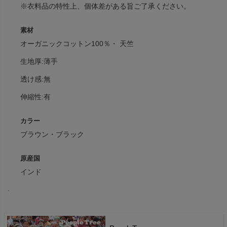
※衣料品の特性上、個体差がある旨ご了承ください。
素材
オーガニックコットン100％・ 天竺
生地厚:薄手
透け感:無
伸縮性:有
カラー
ブラウン・ブラック
原産国
インド
.