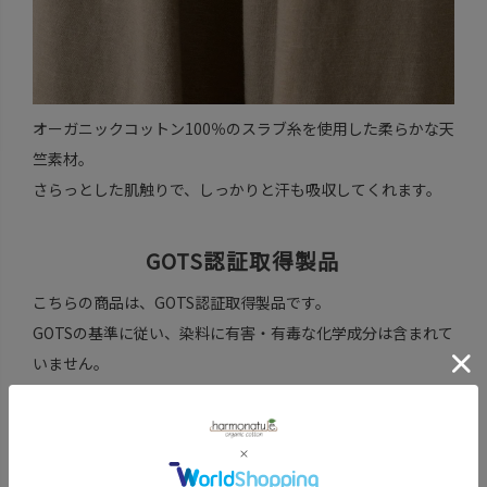
オーガニックコットン100％のスラブ糸を使用した柔らかな天
竺素材。
さらっとした肌触りで、しっかりと汗も吸収してくれます。
GOTS認証取得製品
こちらの商品は、GOTS認証取得製品です。
GOTSの基準に従い、染料に有害・有毒な化学成分は含まれて
いません。
フェアトレードパートナー
この製品を作ったのは...