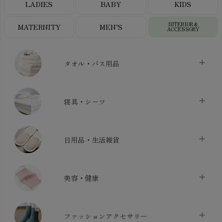
LADIES
BABY
KIDS
INTERIOR＆
MATERNITY
MEN’S
ACCESSORY
タオル・バス用品
タオル
chevron_right
寝具・シーツ
バス用品
chevron_right
ベッドシーツ
chevron_right
日用品・生活雑貨
布団カバー・カバーセット
chevron_right
クッション
chevron_right
枕・ピローケース
chevron_right
美容・健康
生地・手芸用品
chevron_right
防水シート
chevron_right
マスク
chevron_right
スリッパ・ルームシューズ
chevron_right
ケット・綿毛布
ファッションアクセサリー
chevron_right