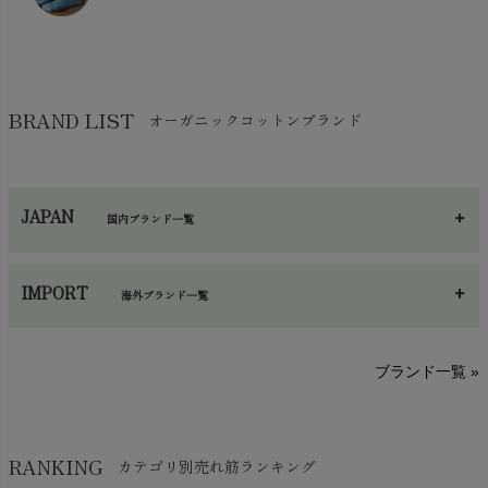
コットン・綿棒
chevron_right
せっけん・洗剤
chevron_right
布団
chevron_right
靴下・タイツ・レッグウェア
chevron_right
ガーゼ
chevron_right
その他小物・雑貨
chevron_right
バッグ
chevron_right
保湿・スキンケア・サポーター
chevron_right
ヨガマット・カーペット
BRAND LIST
オーガニックコットンブランド
chevron_right
ハンカチ
chevron_right
カイロ・湯たんぽ
chevron_right
ネックウエア
chevron_right
JAPAN
国内ブランド一覧
手袋・アームカバー
chevron_right
あ～さ
へ～わ
し～ふ
帽子・かさ・その他
chevron_right
IMPORT
海外ブランド一覧
sisam（シサム）
A～G
O～Z
H～N
ブランド一覧 »
SISIFILLE（シシフィーユ）
Think-B（シンクビー）
HAPPY PLACE（ハッピープレイス）
SkinAware（スキンアウェア）
Hatley（ハットレイ）
RANKING
カテゴリ別売れ筋ランキング
生活アートクラブ
kidscase（キッズケース）