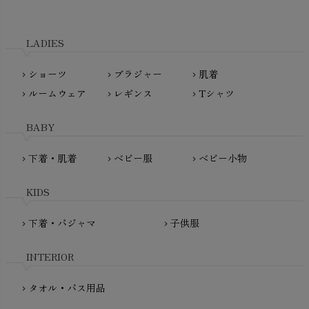
Tsukuba Cotton（つくばコットン）
LITTLE INDIANS（リトルインディアンズ）
天衣無縫
L'ovedbaby（ラブドベビー）
LADIES
nanadecor（ナナデェコール）
Lovingly Organics（ラビングリー）
nayuta（ナユタ）
ショーツ
ブラジャー
肌着
Madame MO（マダムモー）
chevron_right
chevron_right
chevron_right
ぬくぐるみ工房
ルームウェア
レギンス
Tシャツ
maggies（マギーズ）
chevron_right
chevron_right
chevron_right
HAYASHI
MAINIO（マイニオ）
Haruulala（ハルウララ）
BABY
MATONA（マトナ）
Pantyliners Organics（パンティライナーズ）
MAUD N LIL（モード・ン・リル）
下着・肌着
ベビー服
ベビー小物
chevron_right
chevron_right
chevron_right
PeopleTree（ピープルツリー）
maxomorra（マクソモーラ）
plantia（プランティア）
mini rodini（ミニロディーニ）
KIDS
PRISTINE（プリスティン）
Molo（モロ）
fromF（フロムエフ）
下着・パジャマ
子供服
chevron_right
chevron_right
My Little Cozmo（マイリトルコズモ）
nadadelazos（ナダデラゾス）
INTERIOR
NATURAPURA（ナチュラプラ）
NewNative（ニューネイティブ）
タオル・バス用品
chevron_right
Nukleus（ニュクレス）