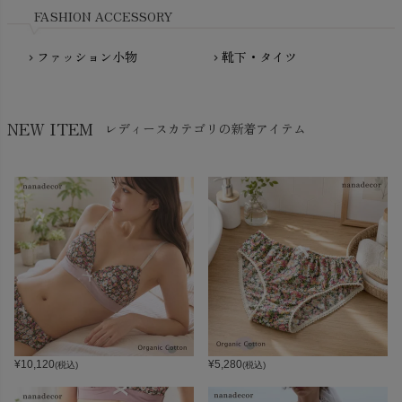
FASHION ACCESSORY
ファッション小物
靴下・タイツ
chevron_right
chevron_right
NEW ITEM
レディースカテゴリの新着アイテム
¥
10,120
¥
5,280
(税込)
(税込)