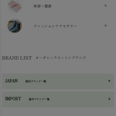
クッション
chevron_right
枕・ピローケース
chevron_right
美容・健康
生地・手芸用品
chevron_right
防水シート
chevron_right
マスク
chevron_right
スリッパ・ルームシューズ
chevron_right
ケット・綿毛布
ファッションアクセサリー
chevron_right
コットン・綿棒
chevron_right
せっけん・洗剤
chevron_right
布団
chevron_right
靴下・タイツ・レッグウェア
chevron_right
ガーゼ
chevron_right
その他小物・雑貨
chevron_right
バッグ
chevron_right
保湿・スキンケア・サポーター
chevron_right
ヨガマット・カーペット
BRAND LIST
オーガニックコットンブランド
chevron_right
ハンカチ
chevron_right
カイロ・湯たんぽ
chevron_right
ネックウエア
chevron_right
JAPAN
国内ブランド一覧
手袋・アームカバー
chevron_right
あ～さ
へ～わ
し～ふ
帽子・かさ・その他
chevron_right
IMPORT
海外ブランド一覧
sisam（シサム）
A～G
O～Z
H～N