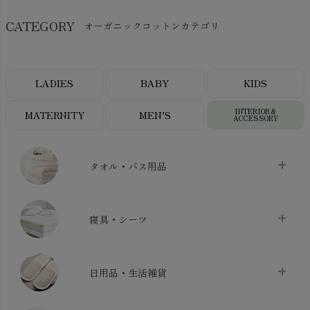
CATEGORY
オーガニックコットンカテゴリ
LADIES
BABY
KIDS
INTERIOR＆
MATERNITY
MEN’S
ACCESSORY
タオル・バス用品
タオル
chevron_right
寝具・シーツ
バス用品
chevron_right
ベッドシーツ
chevron_right
日用品・生活雑貨
布団カバー・カバーセット
chevron_right