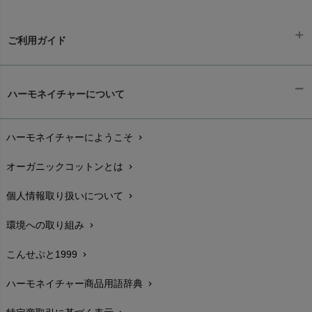
ご利用ガイド
ギフトラッピング
chevron_right
ハーモネイチャーについて
お支払い方法
chevron_right
ハーモネイチャーにようこそ
chevron_right
配送と送料
chevron_right
オーガニックコットンとは
chevron_right
在庫状況と発送予定
chevron_right
個人情報取り扱いについて
chevron_right
サイズ・寸法
chevron_right
環境への取り組み
chevron_right
生地・素材
chevron_right
こんせぷと1999
chevron_right
お手入れについて
chevron_right
ハーモネイチャー商品用語辞典
chevron_right
レビューを書こう
chevron_right