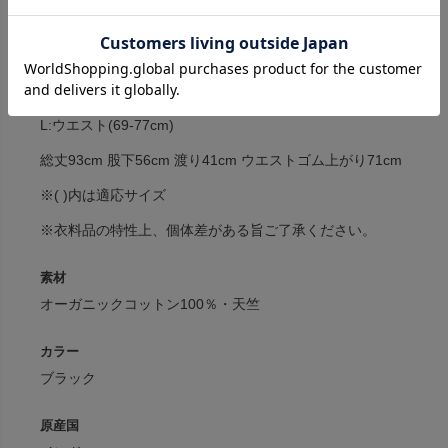
サイズ
M:ウエスト(64-70cm)
総丈91cm 股下55cm 渡り39cm ウエストゴム上がり65cm
L:ウエスト(69-77cm)
総丈93cm 股下56cm 渡り41cm ウエストゴム上がり71cm
※( )内は適応サイズ
※衣料品の特性上、個体差がある旨ご了承ください。
素材
オーガニックコットン100％・天竺
カラー
ブラック
原産国