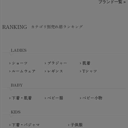
ブランド一覧 »
SISIFILLE（シシフィーユ）
Think-B（シンクビー）
HAPPY PLACE（ハッピープレイス）
SkinAware（スキンアウェア）
Hatley（ハットレイ）
RANKING
カテゴリ別売れ筋ランキング
生活アートクラブ
kidscase（キッズケース）
Tsukuba Cotton（つくばコットン）
LITTLE INDIANS（リトルインディアンズ）
天衣無縫
L'ovedbaby（ラブドベビー）
LADIES
nanadecor（ナナデェコール）
Lovingly Organics（ラビングリー）
nayuta（ナユタ）
ショーツ
ブラジャー
肌着
Madame MO（マダムモー）
chevron_right
chevron_right
chevron_right
ぬくぐるみ工房
ルームウェア
レギンス
Tシャツ
maggies（マギーズ）
chevron_right
chevron_right
chevron_right
HAYASHI
MAINIO（マイニオ）
Haruulala（ハルウララ）
BABY
MATONA（マトナ）
Pantyliners Organics（パンティライナーズ）
MAUD N LIL（モード・ン・リル）
下着・肌着
ベビー服
ベビー小物
chevron_right
chevron_right
chevron_right
PeopleTree（ピープルツリー）
maxomorra（マクソモーラ）
plantia（プランティア）
mini rodini（ミニロディーニ）
KIDS
PRISTINE（プリスティン）
Molo（モロ）
fromF（フロムエフ）
下着・パジャマ
子供服
chevron_right
chevron_right
My Little Cozmo（マイリトルコズモ）