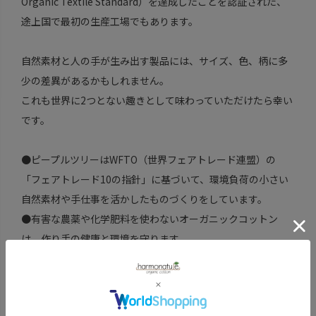
Organic Textile Standard）を達成したことを認証された、
途上国で最初の生産工場でもあります。
自然素材と人の手が生み出す製品には、サイズ、色、柄に多
少の差異があるかもしれません。
これも世界に2つとない趣きとして味わっていただけたら幸い
です。
●ピープルツリーはWFTO（世界フェアトレード連盟）の
「フェアトレード10の指針」に基づいて、環境負荷の小さい
自然素材や手仕事を活かしたものづくりをしています。
●有害な農薬や化学肥料を使わないオーガニックコットン
は、作り手の健康と環境を守ります。
商品詳細
取り扱いについて