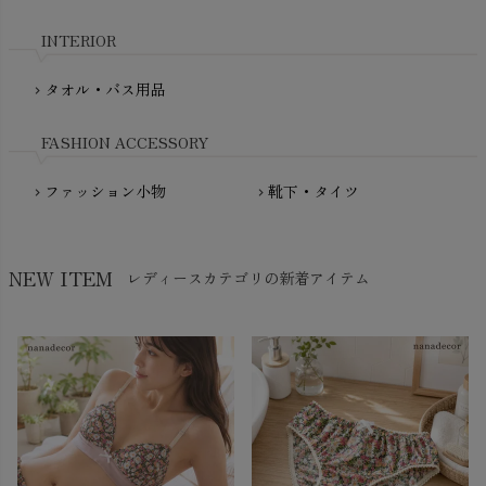
nadadelazos（ナダデラゾス）
INTERIOR
NATURAPURA（ナチュラプラ）
NewNative（ニューネイティブ）
タオル・バス用品
chevron_right
Nukleus（ニュクレス）
FASHION ACCESSORY
ファッション小物
靴下・タイツ
chevron_right
chevron_right
NEW ITEM
レディースカテゴリの新着アイテム