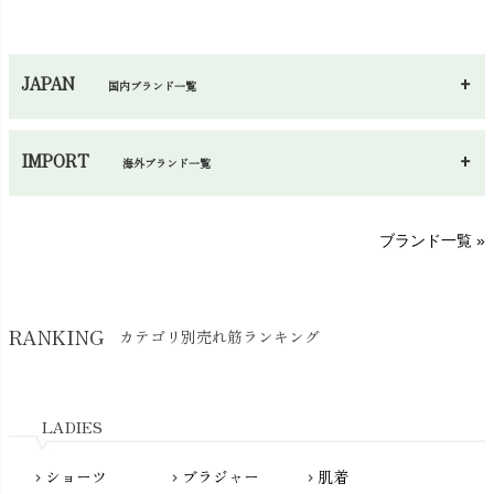
ハンカチ
chevron_right
カイロ・湯たんぽ
chevron_right
ネックウエア
chevron_right
JAPAN
国内ブランド一覧
手袋・アームカバー
chevron_right
あ～さ
へ～わ
し～ふ
帽子・かさ・その他
chevron_right
IMPORT
海外ブランド一覧
sisam（シサム）
A～G
O～Z
H～N
ブランド一覧 »
SISIFILLE（シシフィーユ）
Think-B（シンクビー）
HAPPY PLACE（ハッピープレイス）
SkinAware（スキンアウェア）
Hatley（ハットレイ）
RANKING
カテゴリ別売れ筋ランキング
生活アートクラブ
kidscase（キッズケース）
Tsukuba Cotton（つくばコットン）
LITTLE INDIANS（リトルインディアンズ）
天衣無縫
L'ovedbaby（ラブドベビー）
LADIES
nanadecor（ナナデェコール）
Lovingly Organics（ラビングリー）
nayuta（ナユタ）
ショーツ
ブラジャー
肌着
Madame MO（マダムモー）
chevron_right
chevron_right
chevron_right
ぬくぐるみ工房