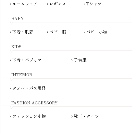
ルームウェア
レギンス
Tシャツ
maggies（マギーズ）
chevron_right
chevron_right
chevron_right
HAYASHI
MAINIO（マイニオ）
Haruulala（ハルウララ）
BABY
MATONA（マトナ）
Pantyliners Organics（パンティライナーズ）
MAUD N LIL（モード・ン・リル）
下着・肌着
ベビー服
ベビー小物
chevron_right
chevron_right
chevron_right
PeopleTree（ピープルツリー）
maxomorra（マクソモーラ）
plantia（プランティア）
mini rodini（ミニロディーニ）
KIDS
PRISTINE（プリスティン）
Molo（モロ）
fromF（フロムエフ）
下着・パジャマ
子供服
chevron_right
chevron_right
My Little Cozmo（マイリトルコズモ）
nadadelazos（ナダデラゾス）
INTERIOR
NATURAPURA（ナチュラプラ）
NewNative（ニューネイティブ）
タオル・バス用品
chevron_right
Nukleus（ニュクレス）
FASHION ACCESSORY
ファッション小物
靴下・タイツ
chevron_right
chevron_right