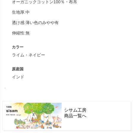
オーガニックコットン100％・布帛
生地厚:中
透け感:薄い色のみやや有
伸縮性:無
カラー
ライム・ネイビー
原産国
インド
.
シサム工房
商品一覧へ