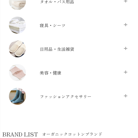
タオル・バス用品
タオル
chevron_right
寝具・シーツ
バス用品
chevron_right
ベッドシーツ
chevron_right
日用品・生活雑貨
布団カバー・カバーセット
chevron_right
クッション
chevron_right
枕・ピローケース
chevron_right
美容・健康
生地・手芸用品
chevron_right
防水シート
chevron_right
マスク
chevron_right
スリッパ・ルームシューズ
chevron_right
ケット・綿毛布
ファッションアクセサリー
chevron_right
コットン・綿棒
chevron_right
せっけん・洗剤
chevron_right
布団
chevron_right
靴下・タイツ・レッグウェア
chevron_right
ガーゼ
chevron_right
その他小物・雑貨
chevron_right
バッグ
chevron_right
保湿・スキンケア・サポーター
chevron_right
ヨガマット・カーペット
BRAND LIST
オーガニックコットンブランド
chevron_right