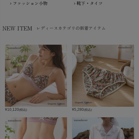
ファッション小物
靴下・タイツ
chevron_right
chevron_right
NEW ITEM
レディースカテゴリの新着アイテム
¥
10,120
¥
5,280
(税込)
(税込)