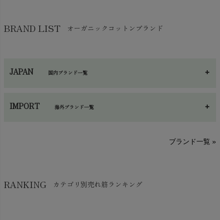
ガーゼ
chevron_right
その他小物・雑貨
chevron_right
バッグ
chevron_right
保湿・スキンケア・サポーター
chevron_right
ヨガマット・カーペット
BRAND LIST
オーガニックコットンブランド
chevron_right
ハンカチ
chevron_right
カイロ・湯たんぽ
chevron_right
ネックウエア
chevron_right
JAPAN
国内ブランド一覧
手袋・アームカバー
chevron_right
あ～さ
へ～わ
し～ふ
帽子・かさ・その他
chevron_right
IMPORT
海外ブランド一覧
sisam（シサム）
A～G
O～Z
H～N
ブランド一覧 »
SISIFILLE（シシフィーユ）
Think-B（シンクビー）
HAPPY PLACE（ハッピープレイス）
SkinAware（スキンアウェア）
Hatley（ハットレイ）
RANKING
カテゴリ別売れ筋ランキング
生活アートクラブ
kidscase（キッズケース）
Tsukuba Cotton（つくばコットン）
LITTLE INDIANS（リトルインディアンズ）
天衣無縫
L'ovedbaby（ラブドベビー）