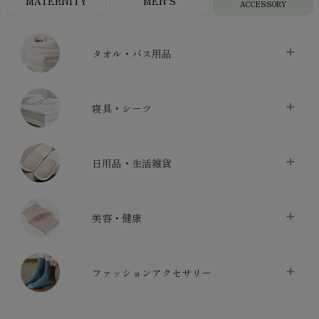
MATERNITY
MEN’S
ACCESSORY
タオル・バス用品
タオル
chevron_right
寝具・シーツ
バス用品
chevron_right
ベッドシーツ
chevron_right
日用品・生活雑貨
布団カバー・カバーセット
chevron_right
クッション
chevron_right
枕・ピローケース
chevron_right
美容・健康
生地・手芸用品
chevron_right
防水シート
chevron_right
マスク
chevron_right
スリッパ・ルームシューズ
chevron_right
ケット・綿毛布
ファッションアクセサリー
chevron_right
コットン・綿棒
chevron_right
せっけん・洗剤
chevron_right
布団
chevron_right
靴下・タイツ・レッグウェア
chevron_right