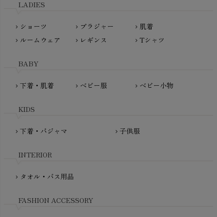
LADIES
nanadecor（ナナデェコール）
Lovingly Organics（ラビングリー）
nayuta（ナユタ）
ショーツ
ブラジャー
肌着
Madame MO（マダムモー）
chevron_right
chevron_right
chevron_right
ぬくぐるみ工房
ルームウェア
レギンス
Tシャツ
maggies（マギーズ）
chevron_right
chevron_right
chevron_right
HAYASHI
MAINIO（マイニオ）
Haruulala（ハルウララ）
BABY
MATONA（マトナ）
Pantyliners Organics（パンティライナーズ）
MAUD N LIL（モード・ン・リル）
下着・肌着
ベビー服
ベビー小物
chevron_right
chevron_right
chevron_right
PeopleTree（ピープルツリー）
maxomorra（マクソモーラ）
plantia（プランティア）
mini rodini（ミニロディーニ）
KIDS
PRISTINE（プリスティン）
Molo（モロ）
fromF（フロムエフ）
下着・パジャマ
子供服
chevron_right
chevron_right
My Little Cozmo（マイリトルコズモ）
nadadelazos（ナダデラゾス）
INTERIOR
NATURAPURA（ナチュラプラ）
NewNative（ニューネイティブ）
タオル・バス用品
chevron_right
Nukleus（ニュクレス）
FASHION ACCESSORY