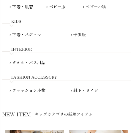
MAUD N LIL（モード・ン・リル）
下着・肌着
ベビー服
ベビー小物
chevron_right
chevron_right
chevron_right
PeopleTree（ピープルツリー）
maxomorra（マクソモーラ）
plantia（プランティア）
mini rodini（ミニロディーニ）
KIDS
PRISTINE（プリスティン）
Molo（モロ）
fromF（フロムエフ）
下着・パジャマ
子供服
chevron_right
chevron_right
My Little Cozmo（マイリトルコズモ）
nadadelazos（ナダデラゾス）
INTERIOR
NATURAPURA（ナチュラプラ）
NewNative（ニューネイティブ）
タオル・バス用品
chevron_right
Nukleus（ニュクレス）
FASHION ACCESSORY
ファッション小物
靴下・タイツ
chevron_right
chevron_right
NEW ITEM
キッズカテゴリの新着アイテム