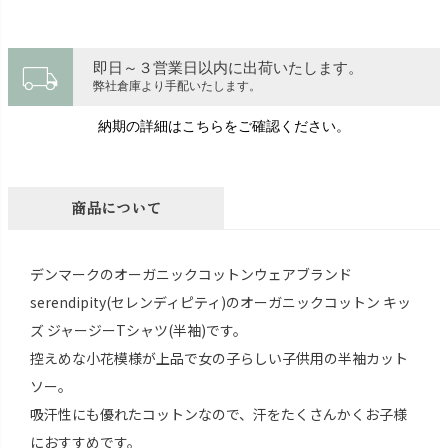
local_shipping
即日～３営業日以内に出荷いたします。
弊社倉庫より手配いたします。
納期の詳細はこちらをご確認ください。
商品について
デンマークのオーガニックコットンウェアブランド
serendipity(セレンディピティ)のオーガニックコットン キッ
ズ ジャージーTシャツ(半袖)です。
控えめな小花模様が上品で女の子らしい子供用の半袖カット
ソー。
吸汗性にも優れたコットンなので、汗をたくさんかくお子様
におすすめです。