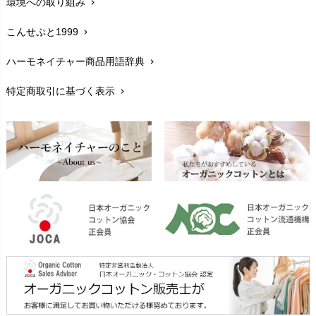
環境への取り組み
chevron_right
生地・素材
chevron_right
こんせぷと1999
chevron_right
お手入れについて
chevron_right
ハーモネイチャー商品用語辞典
chevron_right
レビューを書こう
chevron_right
特定商取引に基づく表示
chevron_right
返品交換
chevron_right
FAXでのご注文
chevron_right
お問い合わせ
chevron_right