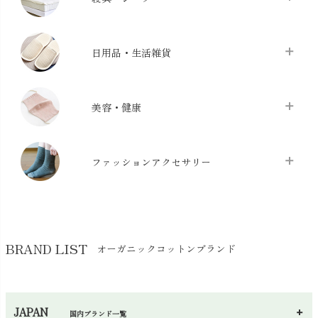
バス用品
chevron_right
ベッドシーツ
chevron_right
日用品・生活雑貨
布団カバー・カバーセット
chevron_right
クッション
chevron_right
枕・ピローケース
chevron_right
美容・健康
生地・手芸用品
chevron_right
防水シート
chevron_right
マスク
chevron_right
スリッパ・ルームシューズ
chevron_right
ケット・綿毛布
ファッションアクセサリー
chevron_right
コットン・綿棒
chevron_right
せっけん・洗剤
chevron_right
布団
chevron_right
靴下・タイツ・レッグウェア
chevron_right
ガーゼ
chevron_right
その他小物・雑貨
chevron_right
バッグ
chevron_right
保湿・スキンケア・サポーター
chevron_right
ヨガマット・カーペット
BRAND LIST
オーガニックコットンブランド
chevron_right
ハンカチ
chevron_right
カイロ・湯たんぽ
chevron_right
ネックウエア
chevron_right
JAPAN
国内ブランド一覧