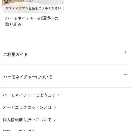
ハーモネイチャーの環境への
取り組み
ご利用ガイド
ギフトラッピング
chevron_right
ハーモネイチャーについて
お支払い方法
chevron_right
ハーモネイチャーにようこそ
chevron_right
配送と送料
chevron_right
オーガニックコットンとは
chevron_right
在庫状況と発送予定
chevron_right
個人情報取り扱いについて
chevron_right
サイズ・寸法
chevron_right