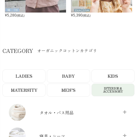
¥
5,280
¥
5,390
(税込)
(税込)
CATEGORY
オーガニックコットンカテゴリ
LADIES
BABY
KIDS
INTERIOR＆
MATERNITY
MEN’S
ACCESSORY
タオル・バス用品
タオル
chevron_right
寝具・シーツ