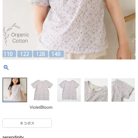
VioletBloom
ネコポス
serendipity