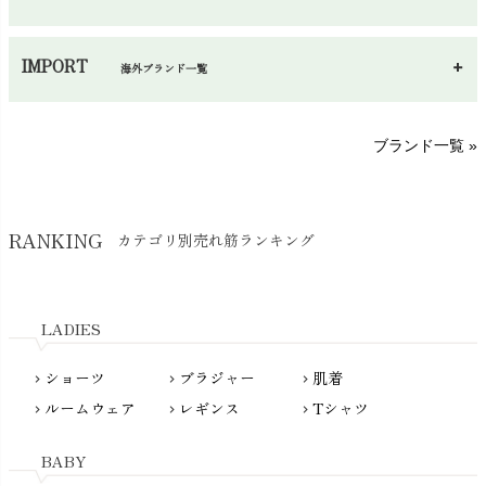
手袋・アームカバー
chevron_right
あ～さ
へ～わ
し～ふ
帽子・かさ・その他
chevron_right
IMPORT
海外ブランド一覧
sisam（シサム）
A～G
O～Z
H～N
ブランド一覧 »
SISIFILLE（シシフィーユ）
Think-B（シンクビー）
HAPPY PLACE（ハッピープレイス）
SkinAware（スキンアウェア）
Hatley（ハットレイ）
RANKING
カテゴリ別売れ筋ランキング
生活アートクラブ
kidscase（キッズケース）
Tsukuba Cotton（つくばコットン）
LITTLE INDIANS（リトルインディアンズ）
天衣無縫
L'ovedbaby（ラブドベビー）
LADIES
nanadecor（ナナデェコール）
Lovingly Organics（ラビングリー）
nayuta（ナユタ）
ショーツ
ブラジャー
肌着
Madame MO（マダムモー）
chevron_right
chevron_right
chevron_right
ぬくぐるみ工房
ルームウェア
レギンス
Tシャツ
maggies（マギーズ）
chevron_right
chevron_right
chevron_right
HAYASHI
MAINIO（マイニオ）
Haruulala（ハルウララ）
BABY
MATONA（マトナ）
Pantyliners Organics（パンティライナーズ）