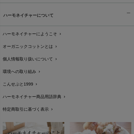
ギフトラッピング
chevron_right
ハーモネイチャーについて
お支払い方法
chevron_right
ハーモネイチャーにようこそ
chevron_right
配送と送料
chevron_right
オーガニックコットンとは
chevron_right
在庫状況と発送予定
chevron_right
個人情報取り扱いについて
chevron_right
サイズ・寸法
chevron_right
環境への取り組み
chevron_right
生地・素材
chevron_right
こんせぷと1999
chevron_right
お手入れについて
chevron_right
ハーモネイチャー商品用語辞典
chevron_right
レビューを書こう
chevron_right
特定商取引に基づく表示
chevron_right
返品交換
chevron_right
FAXでのご注文
chevron_right