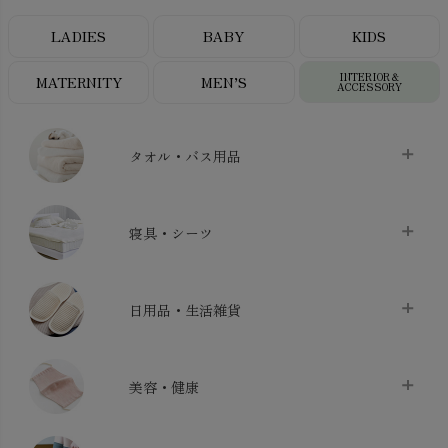
LADIES
BABY
KIDS
INTERIOR＆
MATERNITY
MEN’S
ACCESSORY
タオル・バス用品
タオル
chevron_right
寝具・シーツ
バス用品
chevron_right
ベッドシーツ
chevron_right
日用品・生活雑貨
布団カバー・カバーセット
chevron_right
クッション
chevron_right
枕・ピローケース
chevron_right
美容・健康
生地・手芸用品
chevron_right
防水シート
chevron_right
マスク