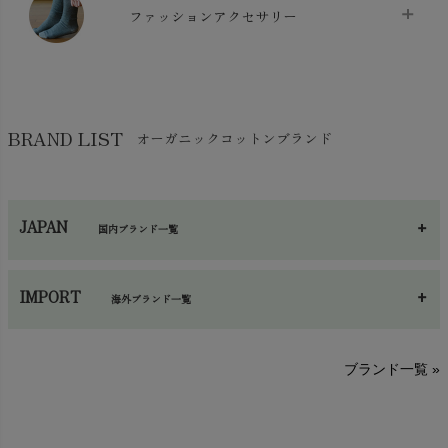
chevron_right
スリッパ・ルームシューズ
chevron_right
ケット・綿毛布
ファッションアクセサリー
chevron_right
コットン・綿棒
chevron_right
せっけん・洗剤
chevron_right
布団
chevron_right
靴下・タイツ・レッグウェア
chevron_right
ガーゼ
chevron_right
その他小物・雑貨
chevron_right
バッグ
chevron_right
保湿・スキンケア・サポーター
chevron_right
ヨガマット・カーペット
BRAND LIST
オーガニックコットンブランド
chevron_right
ハンカチ
chevron_right
カイロ・湯たんぽ
chevron_right
ネックウエア
chevron_right
JAPAN
国内ブランド一覧
手袋・アームカバー
chevron_right
あ～さ
へ～わ
し～ふ
帽子・かさ・その他
chevron_right
IMPORT
海外ブランド一覧
sisam（シサム）
A～G
O～Z
H～N
ブランド一覧 »
SISIFILLE（シシフィーユ）
Think-B（シンクビー）
HAPPY PLACE（ハッピープレイス）
SkinAware（スキンアウェア）
Hatley（ハットレイ）