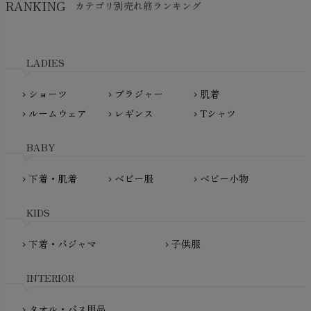
RANKING
カテゴリ別売れ筋ランキング
生活アートクラブ
kidscase（キッズケース）
Tsukuba Cotton（つくばコットン）
LITTLE INDIANS（リトルインディアンズ）
天衣無縫
L'ovedbaby（ラブドベビー）
LADIES
nanadecor（ナナデェコール）
Lovingly Organics（ラビングリー）
nayuta（ナユタ）
ショーツ
ブラジャー
肌着
Madame MO（マダムモー）
chevron_right
chevron_right
chevron_right
ぬくぐるみ工房
ルームウェア
レギンス
Tシャツ
maggies（マギーズ）
chevron_right
chevron_right
chevron_right
HAYASHI
MAINIO（マイニオ）
Haruulala（ハルウララ）
BABY
MATONA（マトナ）
Pantyliners Organics（パンティライナーズ）
MAUD N LIL（モード・ン・リル）
下着・肌着
ベビー服
ベビー小物
chevron_right
chevron_right
chevron_right
PeopleTree（ピープルツリー）
maxomorra（マクソモーラ）
plantia（プランティア）
mini rodini（ミニロディーニ）
KIDS
PRISTINE（プリスティン）
Molo（モロ）
fromF（フロムエフ）
下着・パジャマ
子供服
chevron_right
chevron_right
My Little Cozmo（マイリトルコズモ）
nadadelazos（ナダデラゾス）
INTERIOR
NATURAPURA（ナチュラプラ）
NewNative（ニューネイティブ）
タオル・バス用品
chevron_right