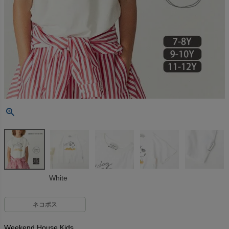
White
ネコポス
Weekend House Kids