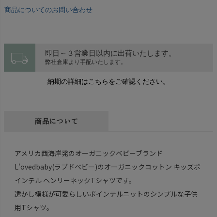
商品についてのお問い合わせ
local_shipping
即日～３営業日以内に出荷いたします。
弊社倉庫より手配いたします。
納期の詳細はこちらをご確認ください。
商品について
アメリカ西海岸発のオーガニックベビーブランド
L'ovedbaby(ラブドベビー)のオーガニックコットン キッズポ
インテル ヘンリーネックTシャツです。
透かし模様が可愛らしいポインテルニットのシンプルな子供
用Tシャツ。