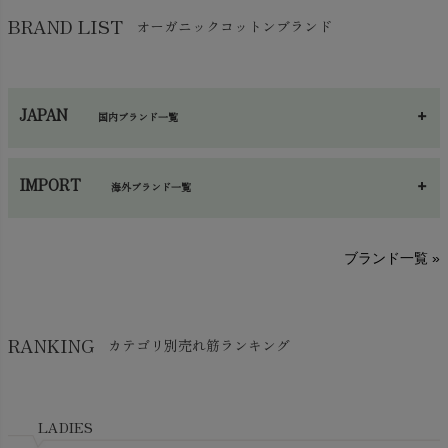
バッグ
chevron_right
保湿・スキンケア・サポーター
chevron_right
ヨガマット・カーペット
BRAND LIST
オーガニックコットンブランド
chevron_right
ハンカチ
chevron_right
カイロ・湯たんぽ
chevron_right
ネックウエア
chevron_right
JAPAN
国内ブランド一覧
手袋・アームカバー
chevron_right
あ～さ
へ～わ
し～ふ
帽子・かさ・その他
chevron_right
IMPORT
海外ブランド一覧
sisam（シサム）
A～G
O～Z
H～N
ブランド一覧 »
SISIFILLE（シシフィーユ）
Think-B（シンクビー）
HAPPY PLACE（ハッピープレイス）
SkinAware（スキンアウェア）
Hatley（ハットレイ）
RANKING
カテゴリ別売れ筋ランキング
生活アートクラブ
kidscase（キッズケース）
Tsukuba Cotton（つくばコットン）
LITTLE INDIANS（リトルインディアンズ）
天衣無縫
L'ovedbaby（ラブドベビー）
LADIES
nanadecor（ナナデェコール）
Lovingly Organics（ラビングリー）