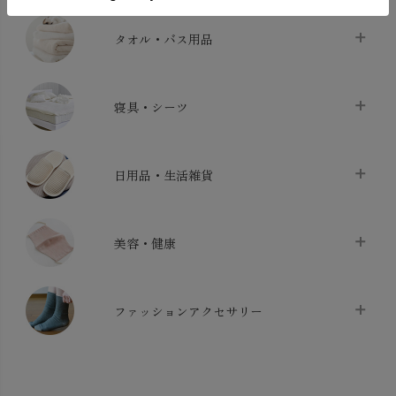
タオル・バス用品
タオル
chevron_right
寝具・シーツ
バス用品
chevron_right
ベッドシーツ
chevron_right
日用品・生活雑貨
布団カバー・カバーセット
chevron_right
クッション
chevron_right
枕・ピローケース
chevron_right
美容・健康
生地・手芸用品
chevron_right
防水シート
chevron_right
マスク
chevron_right
スリッパ・ルームシューズ
chevron_right
ケット・綿毛布
ファッションアクセサリー
chevron_right
コットン・綿棒
chevron_right
せっけん・洗剤
chevron_right
布団
chevron_right
靴下・タイツ・レッグウェア
chevron_right
ガーゼ
chevron_right
その他小物・雑貨
chevron_right