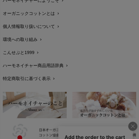
ハーモネイチャーにようこそ
chevron_right
配送と送料
chevron_right
オーガニックコットンとは
chevron_right
在庫状況と発送予定
chevron_right
個人情報取り扱いについて
chevron_right
サイズ・寸法
chevron_right
環境への取り組み
chevron_right
生地・素材
chevron_right
こんせぷと1999
chevron_right
お手入れについて
chevron_right
ハーモネイチャー商品用語辞典
chevron_right
レビューを書こう
chevron_right
特定商取引に基づく表示
chevron_right
返品交換
chevron_right
FAXでのご注文
chevron_right
お問い合わせ
chevron_right