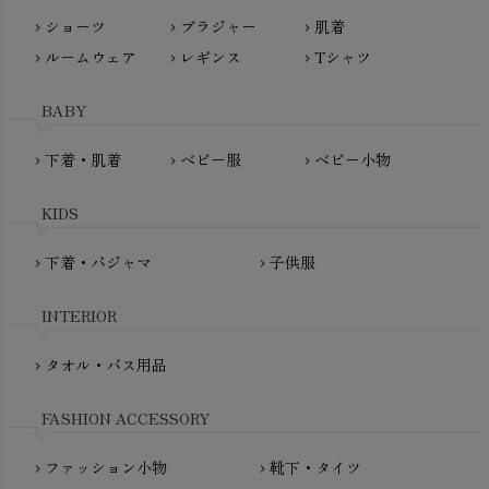
nayuta（ナユタ）
ショーツ
ブラジャー
肌着
Madame MO（マダムモー）
chevron_right
chevron_right
chevron_right
ぬくぐるみ工房
ルームウェア
レギンス
Tシャツ
maggies（マギーズ）
chevron_right
chevron_right
chevron_right
HAYASHI
MAINIO（マイニオ）
Haruulala（ハルウララ）
BABY
MATONA（マトナ）
Pantyliners Organics（パンティライナーズ）
MAUD N LIL（モード・ン・リル）
下着・肌着
ベビー服
ベビー小物
chevron_right
chevron_right
chevron_right
PeopleTree（ピープルツリー）
maxomorra（マクソモーラ）
plantia（プランティア）
mini rodini（ミニロディーニ）
KIDS
PRISTINE（プリスティン）
Molo（モロ）
fromF（フロムエフ）
下着・パジャマ
子供服
chevron_right
chevron_right
My Little Cozmo（マイリトルコズモ）
nadadelazos（ナダデラゾス）
INTERIOR
NATURAPURA（ナチュラプラ）
NewNative（ニューネイティブ）
タオル・バス用品
chevron_right
Nukleus（ニュクレス）
FASHION ACCESSORY
ファッション小物
靴下・タイツ
chevron_right
chevron_right