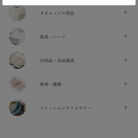
タオル・バス用品
タオル
chevron_right
寝具・シーツ
バス用品
chevron_right
ベッドシーツ
chevron_right
日用品・生活雑貨
布団カバー・カバーセット
chevron_right
クッション
chevron_right
枕・ピローケース
chevron_right
美容・健康
生地・手芸用品
chevron_right
防水シート
chevron_right
マスク
chevron_right
スリッパ・ルームシューズ
chevron_right
ケット・綿毛布
ファッションアクセサリー
chevron_right
コットン・綿棒
chevron_right
せっけん・洗剤
chevron_right
布団
chevron_right
靴下・タイツ・レッグウェア
chevron_right
ガーゼ
chevron_right
その他小物・雑貨
chevron_right