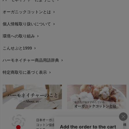
配送と送料
chevron_right
オーガニックコットンとは
chevron_right
在庫状況と発送予定
chevron_right
個人情報取り扱いについて
chevron_right
サイズ・寸法
chevron_right
環境への取り組み
chevron_right
生地・素材
chevron_right
こんせぷと1999
chevron_right
お手入れについて
chevron_right
ハーモネイチャー商品用語辞典
chevron_right
レビューを書こう
chevron_right
特定商取引に基づく表示
chevron_right
返品交換
chevron_right
FAXでのご注文
chevron_right
お問い合わせ
chevron_right