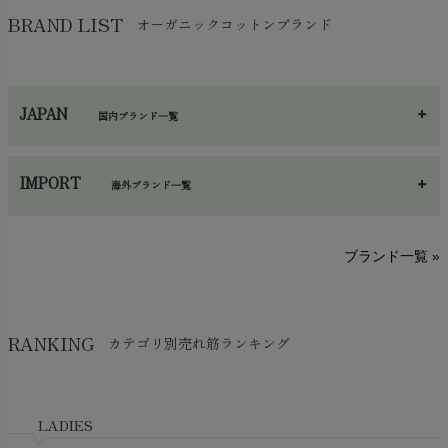
バッグ
chevron_right
保湿・スキンケア・サポーター
chevron_right
ヨガマット・カーペット
BRAND LIST
オーガニックコットンブランド
chevron_right
ハンカチ
chevron_right
カイロ・湯たんぽ
chevron_right
ネックウエア
chevron_right
JAPAN
国内ブランド一覧
手袋・アームカバー
chevron_right
あ～さ
へ～わ
し～ふ
帽子・かさ・その他
chevron_right
IMPORT
海外ブランド一覧
sisam（シサム）
A～G
O～Z
H～N
ブランド一覧 »
SISIFILLE（シシフィーユ）
Think-B（シンクビー）
HAPPY PLACE（ハッピープレイス）
SkinAware（スキンアウェア）
Hatley（ハットレイ）
RANKING
カテゴリ別売れ筋ランキング
生活アートクラブ
kidscase（キッズケース）
Tsukuba Cotton（つくばコットン）
LITTLE INDIANS（リトルインディアンズ）
天衣無縫
L'ovedbaby（ラブドベビー）
LADIES
nanadecor（ナナデェコール）
Lovingly Organics（ラビングリー）