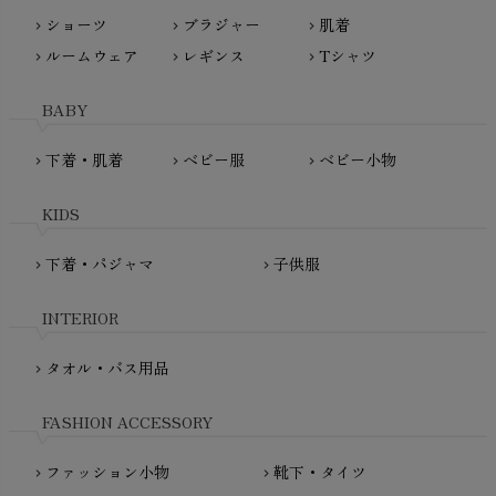
nayuta（ナユタ）
ショーツ
ブラジャー
肌着
Madame MO（マダムモー）
chevron_right
chevron_right
chevron_right
ぬくぐるみ工房
ルームウェア
レギンス
Tシャツ
maggies（マギーズ）
chevron_right
chevron_right
chevron_right
HAYASHI
MAINIO（マイニオ）
Haruulala（ハルウララ）
BABY
MATONA（マトナ）
Pantyliners Organics（パンティライナーズ）
MAUD N LIL（モード・ン・リル）
下着・肌着
ベビー服
ベビー小物
chevron_right
chevron_right
chevron_right
PeopleTree（ピープルツリー）
maxomorra（マクソモーラ）
plantia（プランティア）
mini rodini（ミニロディーニ）
KIDS
PRISTINE（プリスティン）
Molo（モロ）
fromF（フロムエフ）
下着・パジャマ
子供服
chevron_right
chevron_right
My Little Cozmo（マイリトルコズモ）
nadadelazos（ナダデラゾス）
INTERIOR
NATURAPURA（ナチュラプラ）
NewNative（ニューネイティブ）
タオル・バス用品
chevron_right
Nukleus（ニュクレス）
FASHION ACCESSORY
ファッション小物
靴下・タイツ
chevron_right
chevron_right