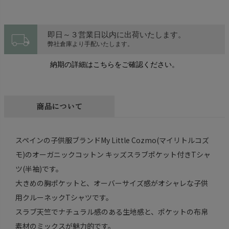
local_shipping
即日～３営業日以内に出荷いたします。
弊社倉庫より手配いたします。
納期の詳細はこちらをご確認ください。
商品について
スペインの子供服ブランドMy Little Cozmo(マイリトルコズ
モ)のオーガニックコットン キッズスラブポケット付きTシャ
ツ(半袖)です。
大きめの胸ポケットと、オーバーサイズ感がオシャレな子供
用クルーネックTシャツです。
スラブ天竺でナチュラル感のある生地感と、ポケットの布帛
素材のミックスが魅力的です。