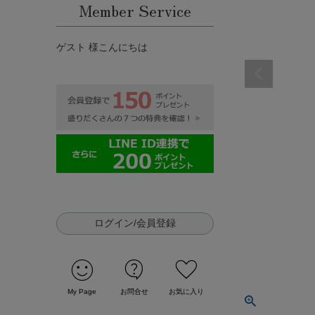
Member Service
ゲスト 様こんにちは
ログイン/会員登録
sentiment_satisfied
contact_support
favorite
My Page
お問合せ
お気に入り