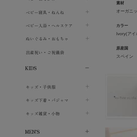
素材
ボトムス
ボディスーツ
ベビー帽子
ベビーキャリー
chevron_right
オーガニッ
chevron_right
ベビー寝具・ねんね
chevron_right
chevron_right
セレモニードレス
短肌着・長肌着
スタイ・よだれかけ
おでかけ用品・カバー・シート
chevron_right
ベビースリーパー
chevron_right
chevron_right
ベビー入浴・ヘルスケア
chevron_right
chevron_right
カラー
Ivory(ア
ワンピース・チュニック
肌着・下着
ミトン・手袋
chevron_right
ベビーパジャマ
chevron_right
ベビーおむつ・おむつカバー
chevron_right
ぬいぐるみ・おもちゃ
chevron_right
chevron_right
上着・アウター
ベビーおむつ・おむつカバー
原産国
靴下・タイツ
chevron_right
ベビー布団・シーツ
chevron_right
トレーニングパンツ
chevron_right
ファーストトイ
chevron_right
chevron_right
出産祝い・ご祝儀袋
chevron_right
スペイン
トレーニングパンツ
レッグウォーマー・サポーター
ベビー枕・カバー
chevron_right
ベビーお風呂・ケア用品
chevron_right
ぬいぐるみ
chevron_right
chevron_right
chevron_right
KIDS
ベビー・キッズ腹巻
ベビーフェンス・安全用品
ガーゼ・クロス
chevron_right
知育玩具
chevron_right
chevron_right
chevron_right
キッズ・子供服
ブーティ・シューズ
ベビーおくるみ・アフガン
授乳クッション・枕
chevron_right
あみぐるみ
chevron_right
chevron_right
chevron_right
子供トップス
キッズ下着・パジャマ
マフラー
chevron_right
chevron_right
子供カーディガン・ベスト
子供肌着下着
キッズ雑貨・小物
汗取りパッド
chevron_right
chevron_right
chevron_right
子供チュニック・ワンピース
子供靴下
子供帽子
chevron_right
chevron_right
chevron_right
MEN'S