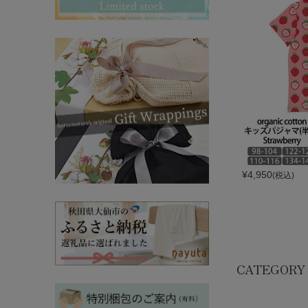
その他ママ雑貨
chevron_right
chevron_right
妊婦帯・産前産後ガードル
chevron_right
マタニティ・授乳パジャマ
chevron_right
¥
4,950
(税込)
CATEGORY