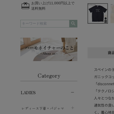
redeem
お買い上げ11,000円以上で
送料無料
商
スペインの子供
Category
ガニックコッ
「discon
「テクノロ
LADIES
人々とつな
通気性の良
レディース下着・パジャマ
く、着心地