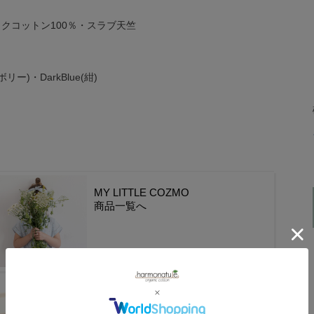
クコットン100％・スラブ天竺
イボリー)・DarkBlue(紺)
MY LITTLE COZMO
商品一覧へ