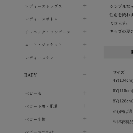
ブラジャー
レディーストップス
シンプルな
chevron_right
性別を問わ
ショーツ
カットソー・Tシャツ
レディースボトム
chevron_right
chevron_right
できます。
レディースインナー・肌着
シャツ・ブラウス
スカート
キッズの夏
chevron_right
チュニック・ワンピース
chevron_right
chevron_right
レギンス・スパッツ
パーカー・スウェット
レディースパンツ
半袖・袖なし
chevron_right
chevron_right
コート・ジャケット
chevron_right
chevron_right
パジャマ・ルームウェア
カーディガン・ボレロ・ベスト
長袖・７分袖
chevron_right
chevron_right
レディースケア
chevron_right
ニット・セーター
chevron_right
布ナプキン
chevron_right
サイズ
BABY
4Y(104c
パンティライナー
chevron_right
6Y(116c
ベビー服
紙ナプキン
chevron_right
8Y(128c
カバーオール・ロンパース
ベビー下着・肌着
chevron_right
※()内は
セパレート・上下セット
コンビ肌着
ベビー小物
chevron_right
chevron_right
※綿衣料
トップス
パンツ・オーバーパンツ
ベビー小物・雑貨
chevron_right
ベビーおでかけ
chevron_right
chevron_right