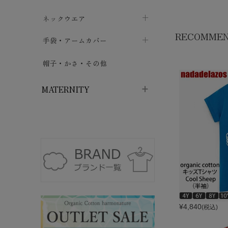
ハイソックス
バッグ・ポシェット
タオルハンカチ
chevron_right
ネックウエア
chevron_right
chevron_right
RECOMME
五本指・足袋ソックス
ガーゼハンカチ
マフラー
chevron_right
手袋・アームカバー
chevron_right
chevron_right
タイツ
ハンカチ
ストール
chevron_right
ショート丈
chevron_right
chevron_right
帽子・かさ・その他
chevron_right
レッグウォーマー
ネックカバー・スヌード
chevron_right
ロング丈
chevron_right
chevron_right
MATERNITY
マタニティウェア・授乳服
マタニティウェア・授乳服
授乳下着・パジャマ
chevron_right
マタニティ・授乳ブラジャー
マタ
ニティ・ママ雑貨
chevron_right
授乳パッド
授乳ケープ
chevron_right
chevron_right
マタニティショーツ
授乳クッション・枕
¥
4,840
chevron_right
(税込)
chevron_right
マタニティ・授乳インナー