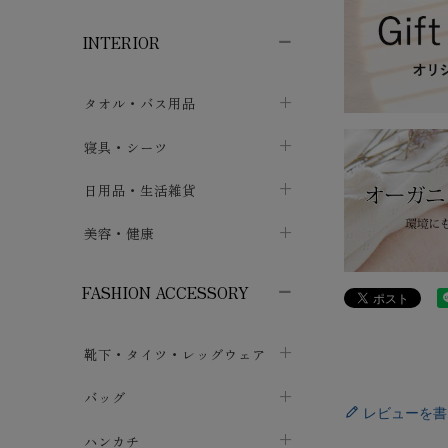
子供ボトムス
子供タイツ・レギンス
子供雑貨
chevron_right
chevron_right
chevron_right
INTERIOR
メンズ下着・パジャマ
子供上着・アウター
子供パジャマ
chevron_right
chevron_right
メンズインナー・肌着
メンズファッション
子供ローブ
chevron_right
chevron_right
タオル・バス用品
ボクサーパンツ
シャツ・カットソー
chevron_right
chevron_right
タオル
寝具・シーツ
chevron_right
ブリーフ
セーター・トレーナー・パーカ
chevron_right
chevron_right
バス用品
ベッドシーツ
日用品・生活雑貨
chevron_right
chevron_right
トランクス
ボトムス
chevron_right
chevron_right
布団カバー・カバーセット
クッション
美容・健康
chevron_right
chevron_right
アンダーパンツ・ももひき
コート・上着
chevron_right
chevron_right
枕・ピローケース
生地・手芸用品
マスク
chevron_right
chevron_right
chevron_right
FASHION ACCESSORY
メンズパジャマ
chevron_right
防水シート
スリッパ・ルームシューズ
コットン・綿棒
chevron_right
chevron_right
chevron_right
靴下・タイツ・レッグウェア
ケット・綿毛布
せっけん・洗剤
ガーゼ
chevron_right
chevron_right
chevron_right
フットカバー・アンクレット
布団
バッグ
その他小物・雑貨
chevron_right
保湿・スキンケア・サポーター
chevron_right
chevron_right
chevron_right
レビューを書
ソックス
巾着・ポーチ
ヨガマット・カーペット
ハンカチ
chevron_right
カイロ・湯たんぽ
chevron_right
chevron_right
chevron_right