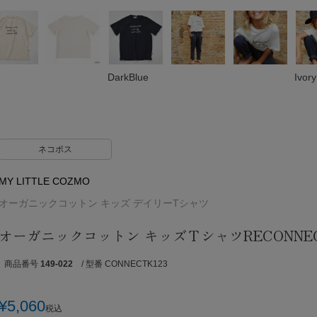
DarkBlue
Ivory
ネコポス
MY LITTLE COZMO
オーガニックコットン キッズ デイリーTシャツ
オーガニックコットン キッズＴシャツRECONNEC
商品番号
149-022
/ 型番 CONNECTK123
¥
5,060
税込