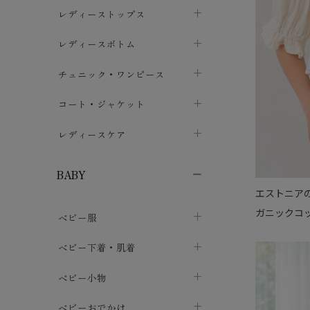
ブラジャー
レディーストップス
chevron_right
ショーツ
カットソー・Tシャツ
レディースボトム
chevron_right
chevron_right
レディースインナー・肌着
シャツ・ブラウス
スカート
chevron_right
チュニック・ワンピース
chevron_right
chevron_right
レギンス・スパッツ
パーカー・スウェット
レディースパンツ
半袖・袖なし
chevron_right
chevron_right
コート・ジャケット
chevron_right
chevron_right
パジャマ・ルームウェア
カーディガン・ボレロ・ベスト
長袖・７分袖
chevron_right
chevron_right
レディースケア
chevron_right
ニット・セーター
chevron_right
布ナプキン
chevron_right
BABY
パンティライナー
エストニアの
chevron_right
ガニックコッ
ベビー服
紙ナプキン
chevron_right
カバーオール・ロンパース
ベビー下着・肌着
chevron_right
セパレート・上下セット
コンビ肌着
ベビー小物
chevron_right
chevron_right
トップス
パンツ・オーバーパンツ
ベビー小物・雑貨
chevron_right
ベビーおでかけ
chevron_right
chevron_right