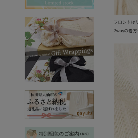
その他ママ雑貨
chevron_right
chevron_right
妊婦帯・産前産後ガードル
chevron_right
フロントは
マタニティ・授乳パジャマ
chevron_right
2wayの着