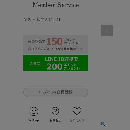
Member Service
ゲスト 様こんにちは
ログイン/会員登録
sentiment_satisfied
contact_support
favorite
My Page
お問合せ
お気に入り