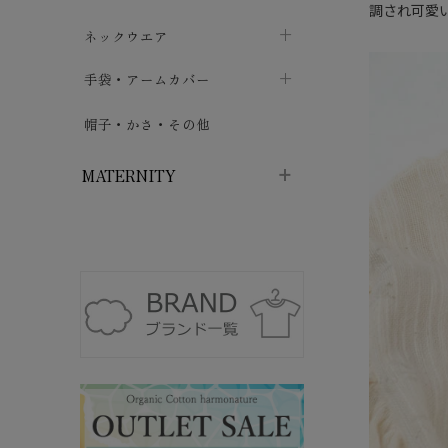
調され可愛
ハイソックス
バッグ・ポシェット
タオルハンカチ
chevron_right
ネックウエア
chevron_right
chevron_right
五本指・足袋ソックス
ガーゼハンカチ
マフラー
chevron_right
手袋・アームカバー
chevron_right
chevron_right
タイツ
ハンカチ
ストール
chevron_right
ショート丈
chevron_right
chevron_right
帽子・かさ・その他
chevron_right
レッグウォーマー
ネックカバー・スヌード
chevron_right
ロング丈
chevron_right
chevron_right
MATERNITY
マタニティウェア・授乳服
マタニティウェア・授乳服
授乳下着・パジャマ
chevron_right
マタニティ・授乳ブラジャー
マタ
ニティ・ママ雑貨
chevron_right
授乳パッド
授乳ケープ
chevron_right
chevron_right
マタニティショーツ
授乳クッション・枕
chevron_right
chevron_right
マタニティ・授乳インナー