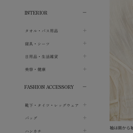
子供ボトムス
子供タイツ・レギンス
子供雑貨
chevron_right
chevron_right
chevron_right
INTERIOR
メンズ下着・パジャマ
子供上着・アウター
子供パジャマ
chevron_right
chevron_right
メンズインナー・肌着
メンズファッション
子供ローブ
chevron_right
chevron_right
タオル・バス用品
ボクサーパンツ
シャツ・カットソー
chevron_right
chevron_right
タオル
寝具・シーツ
chevron_right
ブリーフ
セーター・トレーナー・パーカ
chevron_right
chevron_right
バス用品
ベッドシーツ
日用品・生活雑貨
chevron_right
chevron_right
トランクス
ボトムス
chevron_right
chevron_right
布団カバー・カバーセット
クッション
美容・健康
chevron_right
chevron_right
アンダーパンツ・ももひき
コート・上着
chevron_right
chevron_right
枕・ピローケース
生地・手芸用品
マスク
chevron_right
chevron_right
chevron_right
FASHION ACCESSORY
メンズパジャマ
chevron_right
防水シート
スリッパ・ルームシューズ
コットン・綿棒
chevron_right
chevron_right
chevron_right
靴下・タイツ・レッグウェア
ケット・綿毛布
せっけん・洗剤
ガーゼ
chevron_right
chevron_right
chevron_right
フットカバー・アンクレット
布団
バッグ
その他小物・雑貨
chevron_right
保湿・スキンケア・サポーター
chevron_right
chevron_right
chevron_right
袖は肩から
ソックス
巾着・ポーチ
ヨガマット・カーペット
ハンカチ
chevron_right
カイロ・湯たんぽ
chevron_right
chevron_right
chevron_right