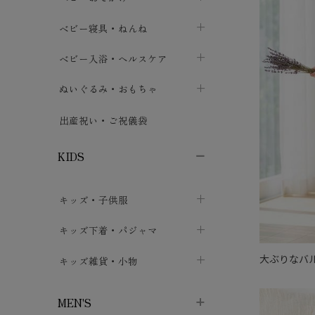
ボトムス
ボディスーツ
ベビー帽子
ベビーキャリー
chevron_right
chevron_right
ベビー寝具・ねんね
chevron_right
chevron_right
セレモニードレス
短肌着・長肌着
スタイ・よだれかけ
おでかけ用品・カバー・シート
chevron_right
ベビースリーパー
chevron_right
chevron_right
ベビー入浴・ヘルスケア
chevron_right
chevron_right
ワンピース・チュニック
肌着・下着
ミトン・手袋
chevron_right
ベビーパジャマ
chevron_right
ベビーおむつ・おむつカバー
chevron_right
ぬいぐるみ・おもちゃ
chevron_right
chevron_right
上着・アウター
ベビーおむつ・おむつカバー
靴下・タイツ
chevron_right
ベビー布団・シーツ
chevron_right
トレーニングパンツ
chevron_right
ファーストトイ
chevron_right
chevron_right
出産祝い・ご祝儀袋
chevron_right
トレーニングパンツ
レッグウォーマー・サポーター
ベビー枕・カバー
chevron_right
ベビーお風呂・ケア用品
chevron_right
ぬいぐるみ
chevron_right
chevron_right
chevron_right
KIDS
ベビー・キッズ腹巻
ベビーフェンス・安全用品
ガーゼ・クロス
chevron_right
知育玩具
chevron_right
chevron_right
chevron_right
キッズ・子供服
ブーティ・シューズ
ベビーおくるみ・アフガン
授乳クッション・枕
chevron_right
あみぐるみ
chevron_right
chevron_right
chevron_right
子供トップス
キッズ下着・パジャマ
マフラー
chevron_right
chevron_right
子供カーディガン・ベスト
子供肌着下着
大ぶりなバ
キッズ雑貨・小物
汗取りパッド
chevron_right
chevron_right
chevron_right
子供チュニック・ワンピース
子供靴下
子供帽子
chevron_right
chevron_right
chevron_right
MEN'S