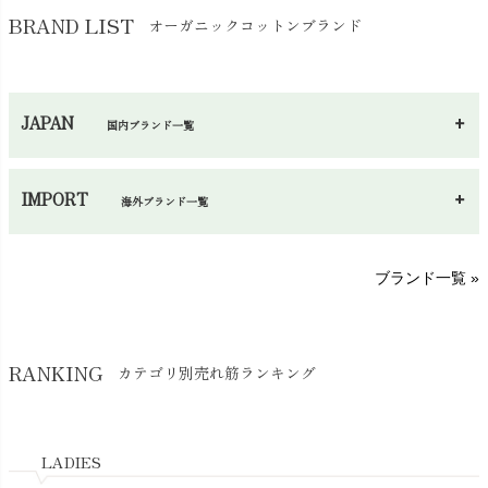
バッグ
chevron_right
保湿・スキンケア・サポーター
chevron_right
ヨガマット・カーペット
BRAND LIST
オーガニックコットンブランド
chevron_right
ハンカチ
chevron_right
カイロ・湯たんぽ
chevron_right
ネックウエア
chevron_right
JAPAN
国内ブランド一覧
手袋・アームカバー
chevron_right
あ～さ
へ～わ
し～ふ
帽子・かさ・その他
chevron_right
IMPORT
海外ブランド一覧
sisam（シサム）
A～G
O～Z
H～N
ブランド一覧 »
SISIFILLE（シシフィーユ）
Think-B（シンクビー）
HAPPY PLACE（ハッピープレイス）
SkinAware（スキンアウェア）
Hatley（ハットレイ）
RANKING
カテゴリ別売れ筋ランキング
生活アートクラブ
kidscase（キッズケース）
Tsukuba Cotton（つくばコットン）
LITTLE INDIANS（リトルインディアンズ）
天衣無縫
L'ovedbaby（ラブドベビー）
LADIES
nanadecor（ナナデェコール）
Lovingly Organics（ラビングリー）