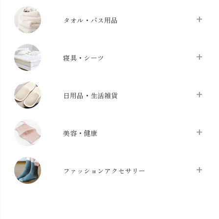
タオル・バス用品
タオル
chevron_right
寝具・シーツ
バス用品
chevron_right
ベッドシーツ
chevron_right
日用品・生活雑貨
布団カバー・カバーセット
chevron_right
クッション
chevron_right
枕・ピローケース
chevron_right
美容・健康
生地・手芸用品
chevron_right
防水シート
chevron_right
マスク
chevron_right
スリッパ・ルームシューズ
chevron_right
ケット・綿毛布
ファッションアクセサリー
chevron_right
コットン・綿棒
chevron_right
せっけん・洗剤
chevron_right
布団
chevron_right
靴下・タイツ・レッグウェア
chevron_right
ガーゼ
chevron_right
その他小物・雑貨
chevron_right