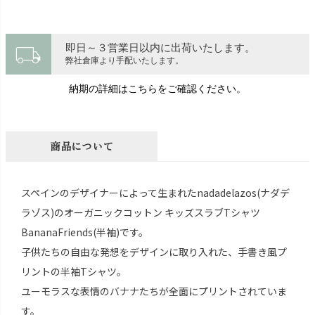
local_shipping
即日～３営業日以内に出荷いたします。
弊社倉庫より手配いたします。
納期の詳細はこちらをご確認ください。
商品について
スペインのデザイナーによって生まれたnadadelazos(ナダデ
ラゾス)のオーガニックコットン キッズスラブTシャツ
BananaFriends(半袖)です。
子供たちの自由な発想をデザインに取り入れた、手書き風プ
リントの半袖Tシャツ。
ユーモラスな表情のバナナたちが全面にプリントされていま
す。