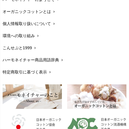
配送と送料
chevron_right
オーガニックコットンとは
chevron_right
在庫状況と発送予定
chevron_right
個人情報取り扱いについて
chevron_right
サイズ・寸法
chevron_right
環境への取り組み
chevron_right
生地・素材
chevron_right
こんせぷと1999
chevron_right
お手入れについて
chevron_right
ハーモネイチャー商品用語辞典
chevron_right
レビューを書こう
chevron_right
特定商取引に基づく表示
chevron_right
返品交換
chevron_right
FAXでのご注文
chevron_right
お問い合わせ
chevron_right