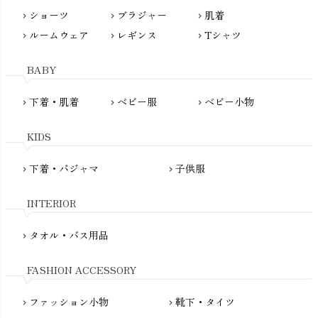
nayuta（ナユタ）
ショーツ
ブラジャー
肌着
Madame MO（マダムモー）
chevron_right
chevron_right
chevron_right
ぬくぐるみ工房
ルームウェア
レギンス
Tシャツ
maggies（マギーズ）
chevron_right
chevron_right
chevron_right
HAYASHI
MAINIO（マイニオ）
Haruulala（ハルウララ）
BABY
MATONA（マトナ）
Pantyliners Organics（パンティライナーズ）
MAUD N LIL（モード・ン・リル）
下着・肌着
ベビー服
ベビー小物
chevron_right
chevron_right
chevron_right
PeopleTree（ピープルツリー）
maxomorra（マクソモーラ）
plantia（プランティア）
mini rodini（ミニロディーニ）
KIDS
PRISTINE（プリスティン）
Molo（モロ）
fromF（フロムエフ）
下着・パジャマ
子供服
chevron_right
chevron_right
My Little Cozmo（マイリトルコズモ）
nadadelazos（ナダデラゾス）
INTERIOR
NATURAPURA（ナチュラプラ）
NewNative（ニューネイティブ）
タオル・バス用品
chevron_right
Nukleus（ニュクレス）
FASHION ACCESSORY
ファッション小物
靴下・タイツ
chevron_right
chevron_right