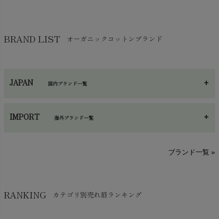
靴下・タイツ・レッグウェア
chevron_right
ガーゼ
chevron_right
その他小物・雑貨
chevron_right
バッグ
chevron_right
保湿・スキンケア・サポーター
chevron_right
ヨガマット・カーペット
BRAND LIST
オーガニックコットンブランド
chevron_right
ハンカチ
chevron_right
カイロ・湯たんぽ
chevron_right
ネックウエア
chevron_right
JAPAN
国内ブランド一覧
手袋・アームカバー
chevron_right
あ～さ
へ～わ
し～ふ
帽子・かさ・その他
chevron_right
IMPORT
海外ブランド一覧
sisam（シサム）
A～G
O～Z
H～N
ブランド一覧 »
SISIFILLE（シシフィーユ）
Think-B（シンクビー）
HAPPY PLACE（ハッピープレイス）
SkinAware（スキンアウェア）
Hatley（ハットレイ）
RANKING
カテゴリ別売れ筋ランキング
生活アートクラブ
kidscase（キッズケース）
Tsukuba Cotton（つくばコットン）
LITTLE INDIANS（リトルインディアンズ）