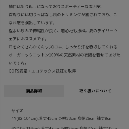
袖口は折り返しになっておりスポーティーな雰囲気。
首周りには切りっぱなし風のトリミングが施されており、こ
なれ感を演出しています。
程よい厚みで伸縮性が良く、着心地も抜群。夏のデイリーウ
ェアにおススメです。
汗をたくさんかくキッズには、しっかり汗を吸収してくれる
オーガニックコットン100％の天然素材の衣類を着せてあげた
いですね。
GOTS認証・エコテックス認証を取得
商品詳細
取り扱いについて
サイズ
4Y(92-104cm):着丈43cm 身幅33cm 肩幅25cm 袖丈9cm
6Y(105-116cm):着丈47cm 身幅35cm 肩幅27cm 袖丈10cm