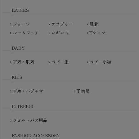
天衣無縫
L'ovedbaby（ラブドベビー）
LADIES
nanadecor（ナナデェコール）
Lovingly Organics（ラビングリー）
nayuta（ナユタ）
ショーツ
ブラジャー
肌着
Madame MO（マダムモー）
chevron_right
chevron_right
chevron_right
ぬくぐるみ工房
ルームウェア
レギンス
Tシャツ
maggies（マギーズ）
chevron_right
chevron_right
chevron_right
HAYASHI
MAINIO（マイニオ）
Haruulala（ハルウララ）
BABY
MATONA（マトナ）
Pantyliners Organics（パンティライナーズ）
MAUD N LIL（モード・ン・リル）
下着・肌着
ベビー服
ベビー小物
chevron_right
chevron_right
chevron_right
PeopleTree（ピープルツリー）
maxomorra（マクソモーラ）
plantia（プランティア）
mini rodini（ミニロディーニ）
KIDS
PRISTINE（プリスティン）
Molo（モロ）
fromF（フロムエフ）
下着・パジャマ
子供服
chevron_right
chevron_right
My Little Cozmo（マイリトルコズモ）
nadadelazos（ナダデラゾス）
INTERIOR
NATURAPURA（ナチュラプラ）
NewNative（ニューネイティブ）
タオル・バス用品
chevron_right
Nukleus（ニュクレス）
FASHION ACCESSORY