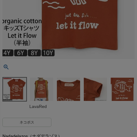
LavaRed
ネコポス
Nadadelazos（ナダデラゾス）