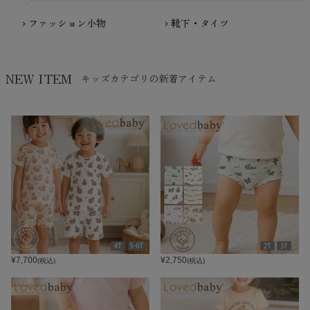
ファッション小物
靴下・タイツ
chevron_right
chevron_right
NEW ITEM
キッズカテゴリの新着アイテム
¥
7,700
¥
2,750
(税込)
(税込)