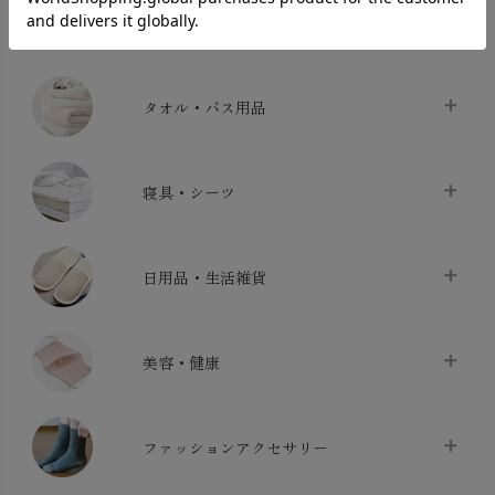
INTERIOR＆
MATERNITY
MEN’S
ACCESSORY
タオル・バス用品
タオル
chevron_right
寝具・シーツ
バス用品
chevron_right
ベッドシーツ
chevron_right
日用品・生活雑貨
布団カバー・カバーセット
chevron_right
クッション
chevron_right
枕・ピローケース
chevron_right
美容・健康
生地・手芸用品
chevron_right
防水シート
chevron_right
マスク
chevron_right
スリッパ・ルームシューズ
chevron_right
ケット・綿毛布
ファッションアクセサリー
chevron_right
コットン・綿棒
chevron_right
せっけん・洗剤
chevron_right
布団
chevron_right