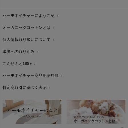
お支払い方法
chevron_right
ハーモネイチャーにようこそ
chevron_right
配送と送料
chevron_right
オーガニックコットンとは
chevron_right
在庫状況と発送予定
chevron_right
個人情報取り扱いについて
chevron_right
サイズ・寸法
chevron_right
環境への取り組み
chevron_right
生地・素材
chevron_right
こんせぷと1999
chevron_right
お手入れについて
chevron_right
ハーモネイチャー商品用語辞典
chevron_right
レビューを書こう
chevron_right
特定商取引に基づく表示
chevron_right
返品交換
chevron_right
FAXでのご注文
chevron_right
お問い合わせ
chevron_right