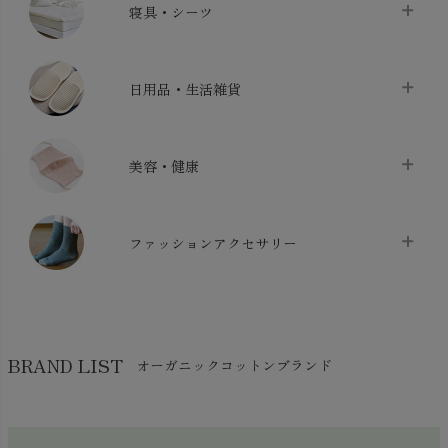
寝具・シーツ
バス用品
chevron_right
ベッドシーツ
chevron_right
日用品・生活雑貨
布団カバー・カバーセット
chevron_right
クッション
chevron_right
枕・ピローケース
chevron_right
美容・健康
生地・手芸用品
chevron_right
防水シート
chevron_right
マスク
chevron_right
スリッパ・ルームシューズ
chevron_right
ケット・綿毛布
ファッションアクセサリー
chevron_right
コットン・綿棒
chevron_right
せっけん・洗剤
chevron_right
布団
chevron_right
靴下・タイツ・レッグウェア
chevron_right
ガーゼ
chevron_right
その他小物・雑貨
chevron_right
バッグ
chevron_right
保湿・スキンケア・サポーター
chevron_right
ヨガマット・カーペット
BRAND LIST
オーガニックコットンブランド
chevron_right
ハンカチ
chevron_right
カイロ・湯たんぽ
chevron_right
ネックウエア
chevron_right