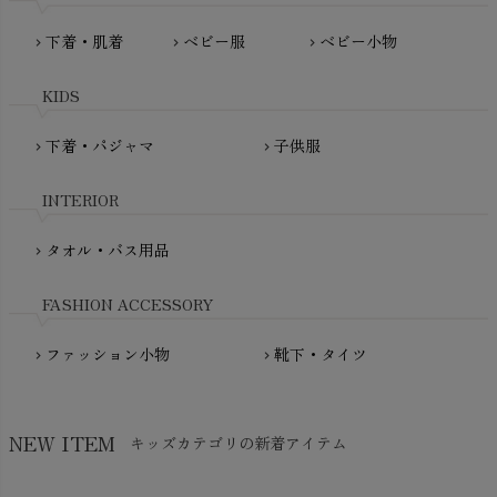
Pantyliners Organics（パンティライナーズ）
MAUD N LIL（モード・ン・リル）
下着・肌着
ベビー服
ベビー小物
chevron_right
chevron_right
chevron_right
PeopleTree（ピープルツリー）
maxomorra（マクソモーラ）
plantia（プランティア）
mini rodini（ミニロディーニ）
KIDS
PRISTINE（プリスティン）
Molo（モロ）
fromF（フロムエフ）
下着・パジャマ
子供服
chevron_right
chevron_right
My Little Cozmo（マイリトルコズモ）
nadadelazos（ナダデラゾス）
INTERIOR
NATURAPURA（ナチュラプラ）
NewNative（ニューネイティブ）
タオル・バス用品
chevron_right
Nukleus（ニュクレス）
FASHION ACCESSORY
ファッション小物
靴下・タイツ
chevron_right
chevron_right
NEW ITEM
キッズカテゴリの新着アイテム