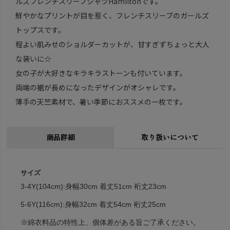
ルズフレンチスリーブシャツHamiltonです。
鮮やかなプリントが目を惹く、フレンチスリーブのガールズ
トップスです。
程よい肌みせのショルダーカットが、甘すぎずちょっと大人
な装いに☆
女の子が大好きなキラキラストーンも付いています。
両端の裾が長めになったデザインがオシャレです。
薄手の天竺素材で、暑い季節におススメの一枚です。
商品詳細
取り扱いについて
サイズ
3-4Y(104cm):身幅30cm 着丈51cm 裄丈23cm
5-6Y(116cm):身幅32cm 着丈54cm 裄丈25cm
※綿衣料品の特性上、個体差がある旨ご了承ください。