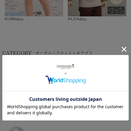
¥
3,896
¥
4,224
(税込)
(税込)
CATEGORY
オーガニックコットンカテゴリ
LADIES
BABY
KIDS
INTERIOR＆
MATERNITY
MEN’S
ACCESSORY
タオル・バス用品
タオル
chevron_right