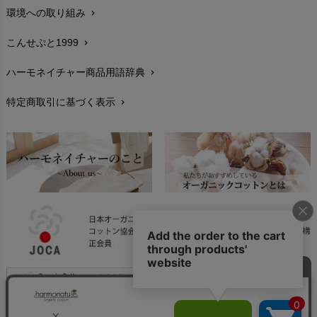
環境への取り組み
chevron_right
生地・素材
chevron_right
こんせぷと1999
chevron_right
お手入れについて
chevron_right
ハーモネイチャー商品用語辞典
chevron_right
レビューを書こう
chevron_right
特定商取引に基づく表示
chevron_right
返品交換
chevron_right
FAXでのご注文
chevron_right
お問い合わせ
chevron_right