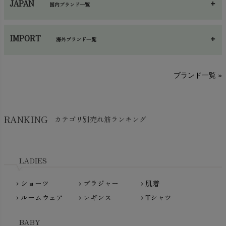
JAPAN
国内ブランド一覧
手袋・アームカバー
chevron_right
あ～さ
へ～わ
し～ふ
帽子・かさ・その他
chevron_right
IMPORT
海外ブランド一覧
sisam（シサム）
A～G
O～Z
H～N
ブランド一覧 »
SISIFILLE（シシフィーユ）
Think-B（シンクビー）
HAPPY PLACE（ハッピープレイス）
SkinAware（スキンアウェア）
Hatley（ハットレイ）
RANKING
カテゴリ別売れ筋ランキング
生活アートクラブ
kidscase（キッズケース）
Tsukuba Cotton（つくばコットン）
LITTLE INDIANS（リトルインディアンズ）
天衣無縫
L'ovedbaby（ラブドベビー）
LADIES
nanadecor（ナナデェコール）
Lovingly Organics（ラビングリー）
nayuta（ナユタ）
ショーツ
ブラジャー
肌着
Madame MO（マダムモー）
chevron_right
chevron_right
chevron_right
ぬくぐるみ工房
ルームウェア
レギンス
Tシャツ
maggies（マギーズ）
chevron_right
chevron_right
chevron_right
HAYASHI
MAINIO（マイニオ）
Haruulala（ハルウララ）
BABY
MATONA（マトナ）