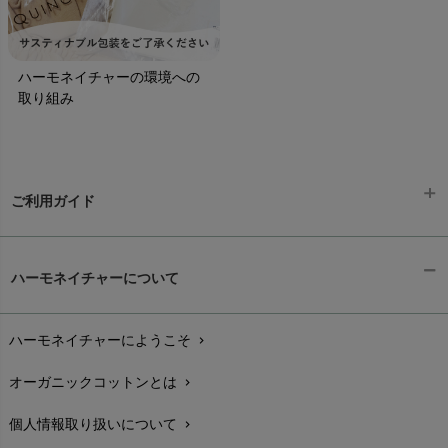
ハーモネイチャーの環境への
取り組み
ご利用ガイド
ギフトラッピング
chevron_right
ハーモネイチャーについて
お支払い方法
chevron_right
ハーモネイチャーにようこそ
chevron_right
配送と送料
chevron_right
オーガニックコットンとは
chevron_right
在庫状況と発送予定
chevron_right
個人情報取り扱いについて
chevron_right
サイズ・寸法
chevron_right