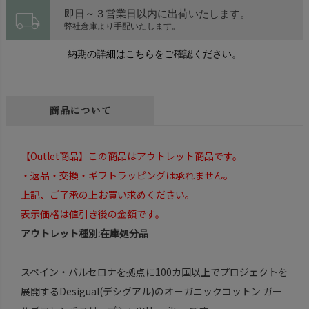
local_shipping
即日～３営業日以内に出荷いたします。
弊社倉庫より手配いたします。
納期の詳細はこちらをご確認ください。
商品について
【Outlet商品】この商品はアウトレット商品です。
・返品・交換・ギフトラッピングは承れません。
上記、ご了承の上お買い求めください。
表示価格は値引き後の金額です。
アウトレット種別:在庫処分品
スペイン・バルセロナを拠点に100カ国以上でプロジェクトを
展開するDesigual(デシグアル)のオーガニックコットン ガー