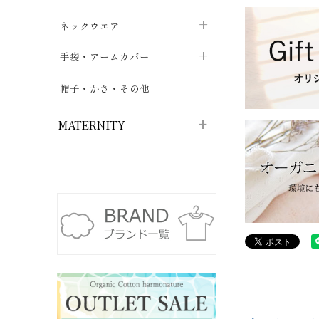
ハイソックス
バッグ・ポシェット
タオルハンカチ
chevron_right
ネックウエア
chevron_right
chevron_right
五本指・足袋ソックス
ガーゼハンカチ
マフラー
chevron_right
手袋・アームカバー
chevron_right
chevron_right
タイツ
ハンカチ
ストール
chevron_right
ショート丈
chevron_right
chevron_right
帽子・かさ・その他
chevron_right
レッグウォーマー
ネックカバー・スヌード
chevron_right
ロング丈
chevron_right
chevron_right
MATERNITY
マタニティウェア・授乳服
マタニティウェア・授乳服
授乳下着・パジャマ
chevron_right
マタニティ・授乳ブラジャー
マタ
ニティ・ママ雑貨
chevron_right
授乳パッド
授乳ケープ
chevron_right
chevron_right
マタニティショーツ
授乳クッション・枕
chevron_right
chevron_right
マタニティ・授乳インナー