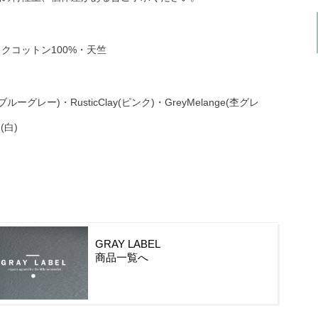
クコットン100%・天竺
y(ブルーグレー)・RusticClay(ピンク)・GreyMelange(杢グレ
(白)
GRAY LABEL
商品一覧へ