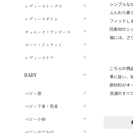
シンプルな
ブラジャー
レディーストップス
chevron_right
ふんわり柔
ショーツ
カットソー・Tシャツ
レディースボトム
chevron_right
chevron_right
フィットし
同素材のシ
レディースインナー・肌着
シャツ・ブラウス
スカート
chevron_right
チュニック・ワンピース
chevron_right
chevron_right
袖には、さ
レギンス・スパッツ
パーカー・スウェット
レディースパンツ
半袖・袖なし
chevron_right
chevron_right
コート・ジャケット
chevron_right
chevron_right
パジャマ・ルームウェア
カーディガン・ボレロ・ベスト
長袖・７分袖
chevron_right
chevron_right
レディースケア
chevron_right
ニット・セーター
こちらの商品
chevron_right
布ナプキン
chevron_right
BABY
準に従い、
パンティライナー
chevron_right
原材料がオ
ベビー服
流通のすべ
紙ナプキン
chevron_right
カバーオール・ロンパース
ベビー下着・肌着
chevron_right
セパレート・上下セット
コンビ肌着
ベビー小物
chevron_right
chevron_right
トップス
パンツ・オーバーパンツ
ベビー小物・雑貨
chevron_right
ベビーおでかけ
chevron_right
chevron_right