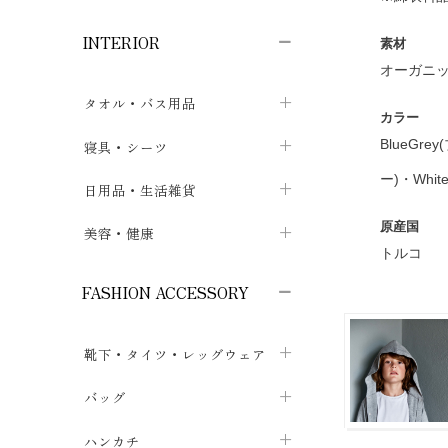
子供ボトムス
子供タイツ・レギンス
子供雑貨
chevron_right
chevron_right
chevron_right
INTERIOR
メンズ下着・パジャマ
子供上着・アウター
子供パジャマ
素材
chevron_right
chevron_right
オーガニッ
メンズインナー・肌着
メンズファッション
子供ローブ
chevron_right
chevron_right
タオル・バス用品
カラー
ボクサーパンツ
シャツ・カットソー
chevron_right
chevron_right
タオル
BlueGre
寝具・シーツ
chevron_right
ブリーフ
セーター・トレーナー・パーカ
chevron_right
chevron_right
ー)・White
バス用品
ベッドシーツ
日用品・生活雑貨
chevron_right
chevron_right
トランクス
ボトムス
chevron_right
chevron_right
布団カバー・カバーセット
原産国
クッション
美容・健康
chevron_right
chevron_right
アンダーパンツ・ももひき
コート・上着
トルコ
chevron_right
chevron_right
枕・ピローケース
生地・手芸用品
マスク
chevron_right
chevron_right
chevron_right
FASHION ACCESSORY
メンズパジャマ
chevron_right
防水シート
スリッパ・ルームシューズ
コットン・綿棒
chevron_right
chevron_right
chevron_right
靴下・タイツ・レッグウェア
ケット・綿毛布
せっけん・洗剤
ガーゼ
chevron_right
chevron_right
chevron_right
フットカバー・アンクレット
布団
バッグ
その他小物・雑貨
chevron_right
保湿・スキンケア・サポーター
chevron_right
chevron_right
chevron_right
ソックス
巾着・ポーチ
ヨガマット・カーペット
ハンカチ
chevron_right
カイロ・湯たんぽ
chevron_right
chevron_right
chevron_right