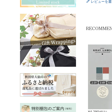
その他ママ雑貨
chevron_right
chevron_right
レビューを書
妊婦帯・産前産後ガードル
chevron_right
マタニティ・授乳パジャマ
chevron_right
RECOMME
¥
4,290
(税込)