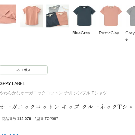
BlueGrey
RusticClay
Grey
e
ネコポス
GRAY LABEL
やわらかなオーガニックコットン 子供 シンプル Tシャツ
オーガニックコットン キッズ クルーネックTシャツ
商品番号
114-076
/ 型番 TOP067