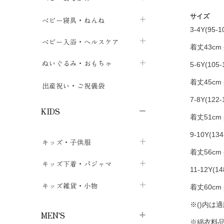
ボトムス
ボディスーツ
ベビー帽子
サイズ
ベビーキャリー
chevron_right
chevron_right
ベビー寝具・ねんね
chevron_right
chevron_right
3-4Y(95-1
セレモニードレス
短肌着・長肌着
スタイ・よだれかけ
おでかけ用品・カバー・シート
chevron_right
ベビースリーパー
chevron_right
chevron_right
ベビー入浴・ヘルスケア
chevron_right
chevron_right
着丈43cm
ワンピース・チュニック
肌着・下着
ミトン・手袋
chevron_right
ベビーパジャマ
chevron_right
ベビーおむつ・おむつカバー
chevron_right
ぬいぐるみ・おもちゃ
chevron_right
chevron_right
5-6Y(105-
上着・アウター
ベビーおむつ・おむつカバー
靴下・タイツ
chevron_right
ベビー布団・シーツ
chevron_right
トレーニングパンツ
chevron_right
着丈45cm
ファーストトイ
chevron_right
chevron_right
出産祝い・ご祝儀袋
chevron_right
7-8Y(122-
トレーニングパンツ
レッグウォーマー・サポーター
ベビー枕・カバー
chevron_right
ベビーお風呂・ケア用品
chevron_right
ぬいぐるみ
chevron_right
chevron_right
chevron_right
KIDS
着丈51cm
ベビー・キッズ腹巻
ベビーフェンス・安全用品
ガーゼ・クロス
chevron_right
知育玩具
chevron_right
chevron_right
chevron_right
9-10Y(134
キッズ・子供服
ブーティ・シューズ
ベビーおくるみ・アフガン
授乳クッション・枕
chevron_right
あみぐるみ
chevron_right
chevron_right
chevron_right
着丈56cm
子供トップス
キッズ下着・パジャマ
マフラー
chevron_right
chevron_right
11-12Y(14
子供カーディガン・ベスト
子供肌着下着
キッズ雑貨・小物
汗取りパッド
chevron_right
chevron_right
chevron_right
着丈60cm
子供チュニック・ワンピース
子供靴下
※()内は
子供帽子
chevron_right
chevron_right
chevron_right
MEN'S
※綿衣料