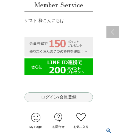
Member Service
ゲスト 様こんにちは
ログイン/会員登録
sentiment_satisfied
contact_support
favorite
My Page
お問合せ
お気に入り