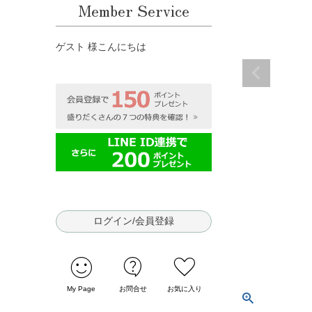
Member Service
ゲスト 様こんにちは
ログイン/会員登録
sentiment_satisfied
contact_support
favorite
My Page
お問合せ
お気に入り