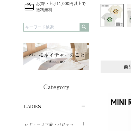
redeem
お買い上げ11,000円以上で
送料無料
商
Category
LADIES
レディース下着・パジャマ