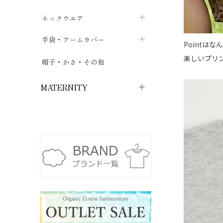
ハイソックス
バッグ・ポシェット
タオルハンカチ
chevron_right
ネックウエア
chevron_right
chevron_right
五本指・足袋ソックス
ガーゼハンカチ
マフラー
chevron_right
手袋・アームカバー
chevron_right
chevron_right
Pointは
タイツ
楽しいプリ
ハンカチ
ストール
chevron_right
ショート丈
chevron_right
chevron_right
帽子・かさ・その他
chevron_right
レッグウォーマー
ネックカバー・スヌード
chevron_right
ロング丈
chevron_right
chevron_right
MATERNITY
マタニティウェア・授乳服
マタニティウェア・授乳服
授乳下着・パジャマ
chevron_right
マタニティ・授乳ブラジャー
マタ
ニティ・ママ雑貨
chevron_right
授乳パッド
授乳ケープ
chevron_right
chevron_right
マタニティショーツ
授乳クッション・枕
chevron_right
chevron_right
マタニティ・授乳インナー