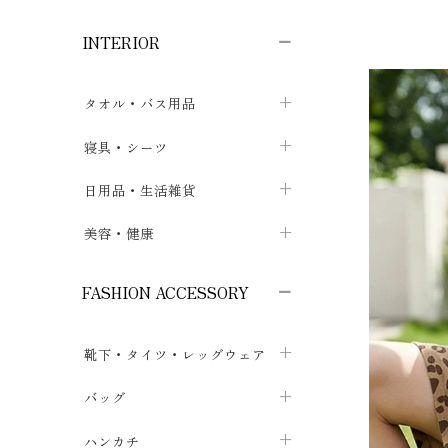
子供ボトムス
子供タイツ・レギンス
子供雑貨
chevron_right
chevron_right
chevron_right
INTERIOR
メンズ下着・パジャマ
子供上着・アウター
子供パジャマ
chevron_right
chevron_right
メンズインナー・肌着
メンズファッション
子供ローブ
chevron_right
chevron_right
タオル・バス用品
ボクサーパンツ
シャツ・カットソー
chevron_right
chevron_right
タオル
寝具・シーツ
chevron_right
ブリーフ
セーター・トレーナー・パーカ
chevron_right
chevron_right
バス用品
ベッドシーツ
日用品・生活雑貨
chevron_right
chevron_right
トランクス
ボトムス
chevron_right
chevron_right
布団カバー・カバーセット
クッション
美容・健康
chevron_right
chevron_right
アンダーパンツ・ももひき
コート・上着
chevron_right
chevron_right
枕・ピローケース
生地・手芸用品
マスク
chevron_right
chevron_right
chevron_right
FASHION ACCESSORY
メンズパジャマ
chevron_right
防水シート
スリッパ・ルームシューズ
コットン・綿棒
chevron_right
chevron_right
chevron_right
靴下・タイツ・レッグウェア
ケット・綿毛布
せっけん・洗剤
ガーゼ
chevron_right
chevron_right
chevron_right
フットカバー・アンクレット
布団
バッグ
その他小物・雑貨
chevron_right
保湿・スキンケア・サポーター
chevron_right
chevron_right
chevron_right
ソックス
巾着・ポーチ
ヨガマット・カーペット
ハンカチ
chevron_right
カイロ・湯たんぽ
chevron_right
chevron_right
chevron_right