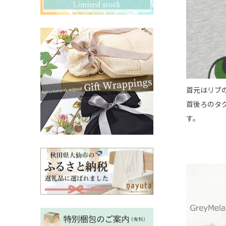
その他ママ雑貨
chevron_right
chevron_right
妊婦帯・産前産後ガードル
chevron_right
マタニティ・授乳パジャマ
chevron_right
首元はリブ
首後ろのタ
す。