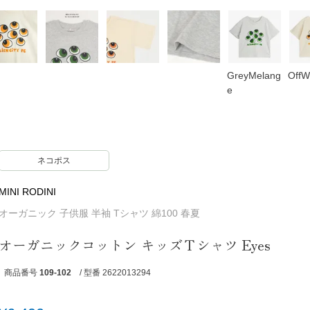
GreyMelang
OffW
e
ネコポス
MINI RODINI
オーガニック 子供服 半袖 Tシャツ 綿100 春夏
オーガニックコットン キッズＴシャツ Eyes
商品番号
109-102
/ 型番 2622013294