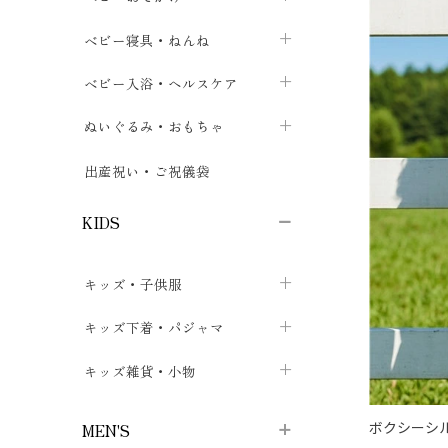
ボトムス
ボディスーツ
ベビー帽子
ベビーキャリー
chevron_right
chevron_right
ベビー寝具・ねんね
chevron_right
chevron_right
セレモニードレス
短肌着・長肌着
スタイ・よだれかけ
おでかけ用品・カバー・シート
chevron_right
ベビースリーパー
chevron_right
chevron_right
ベビー入浴・ヘルスケア
chevron_right
chevron_right
ワンピース・チュニック
肌着・下着
ミトン・手袋
chevron_right
ベビーパジャマ
chevron_right
ベビーおむつ・おむつカバー
chevron_right
ぬいぐるみ・おもちゃ
chevron_right
chevron_right
上着・アウター
ベビーおむつ・おむつカバー
靴下・タイツ
chevron_right
ベビー布団・シーツ
chevron_right
トレーニングパンツ
chevron_right
ファーストトイ
chevron_right
chevron_right
出産祝い・ご祝儀袋
chevron_right
トレーニングパンツ
レッグウォーマー・サポーター
ベビー枕・カバー
chevron_right
ベビーお風呂・ケア用品
chevron_right
ぬいぐるみ
chevron_right
chevron_right
chevron_right
KIDS
ベビー・キッズ腹巻
ベビーフェンス・安全用品
ガーゼ・クロス
chevron_right
知育玩具
chevron_right
chevron_right
chevron_right
キッズ・子供服
ブーティ・シューズ
ベビーおくるみ・アフガン
授乳クッション・枕
chevron_right
あみぐるみ
chevron_right
chevron_right
chevron_right
子供トップス
キッズ下着・パジャマ
マフラー
chevron_right
chevron_right
子供カーディガン・ベスト
子供肌着下着
キッズ雑貨・小物
汗取りパッド
chevron_right
chevron_right
chevron_right
子供チュニック・ワンピース
子供靴下
子供帽子
chevron_right
chevron_right
chevron_right
ボクシーシ
MEN'S