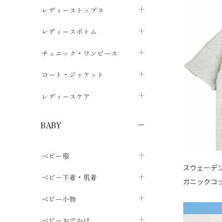
ブラジャー
レディーストップス
chevron_right
ショーツ
カットソー・Tシャツ
レディースボトム
chevron_right
chevron_right
レディースインナー・肌着
シャツ・ブラウス
スカート
chevron_right
チュニック・ワンピース
chevron_right
chevron_right
レギンス・スパッツ
パーカー・スウェット
レディースパンツ
半袖・袖なし
chevron_right
chevron_right
コート・ジャケット
chevron_right
chevron_right
パジャマ・ルームウェア
カーディガン・ボレロ・ベスト
長袖・７分袖
chevron_right
chevron_right
レディースケア
chevron_right
ニット・セーター
chevron_right
布ナプキン
chevron_right
BABY
パンティライナー
chevron_right
ベビー服
紙ナプキン
chevron_right
スウェーデンの
カバーオール・ロンパース
ベビー下着・肌着
chevron_right
ガニックコッ
セパレート・上下セット
コンビ肌着
ベビー小物
chevron_right
chevron_right
トップス
パンツ・オーバーパンツ
ベビー小物・雑貨
chevron_right
ベビーおでかけ
chevron_right
chevron_right