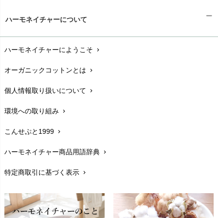
ギフトラッピング
chevron_right
ハーモネイチャーについて
お支払い方法
chevron_right
ハーモネイチャーにようこそ
chevron_right
配送と送料
chevron_right
オーガニックコットンとは
chevron_right
在庫状況と発送予定
chevron_right
個人情報取り扱いについて
chevron_right
サイズ・寸法
chevron_right
環境への取り組み
chevron_right
生地・素材
chevron_right
こんせぷと1999
chevron_right
お手入れについて
chevron_right
ハーモネイチャー商品用語辞典
chevron_right
レビューを書こう
chevron_right
特定商取引に基づく表示
chevron_right
返品交換
chevron_right
FAXでのご注文
chevron_right
お問い合わせ
chevron_right