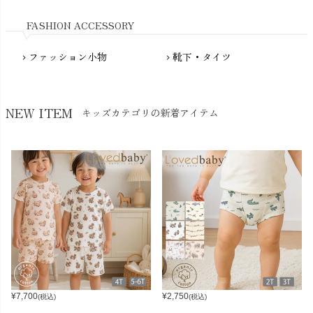
Nukleus（ニュクレス）
FASHION ACCESSORY
ファッション小物
靴下・タイツ
chevron_right
chevron_right
NEW ITEM
キッズカテゴリの新着アイテム
¥
7,700
¥
2,750
(税込)
(税込)