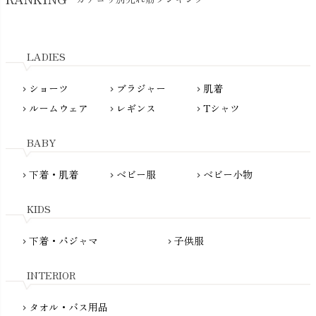
kidscase（キッズケース）
Tsukuba Cotton（つくばコットン）
LITTLE INDIANS（リトルインディアンズ）
天衣無縫
L'ovedbaby（ラブドベビー）
LADIES
nanadecor（ナナデェコール）
Lovingly Organics（ラビングリー）
nayuta（ナユタ）
ショーツ
ブラジャー
肌着
Madame MO（マダムモー）
chevron_right
chevron_right
chevron_right
ぬくぐるみ工房
ルームウェア
レギンス
Tシャツ
maggies（マギーズ）
chevron_right
chevron_right
chevron_right
HAYASHI
MAINIO（マイニオ）
Haruulala（ハルウララ）
BABY
MATONA（マトナ）
Pantyliners Organics（パンティライナーズ）
MAUD N LIL（モード・ン・リル）
下着・肌着
ベビー服
ベビー小物
chevron_right
chevron_right
chevron_right
PeopleTree（ピープルツリー）
maxomorra（マクソモーラ）
plantia（プランティア）
mini rodini（ミニロディーニ）
KIDS
PRISTINE（プリスティン）
Molo（モロ）
fromF（フロムエフ）
下着・パジャマ
子供服
chevron_right
chevron_right
My Little Cozmo（マイリトルコズモ）
nadadelazos（ナダデラゾス）
INTERIOR
NATURAPURA（ナチュラプラ）
NewNative（ニューネイティブ）
タオル・バス用品
chevron_right