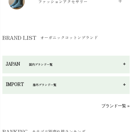
ケット・綿毛布
ファッションアクセサリー
chevron_right
コットン・綿棒
chevron_right
せっけん・洗剤
chevron_right
布団
chevron_right
靴下・タイツ・レッグウェア
chevron_right
ガーゼ
chevron_right
その他小物・雑貨
chevron_right
バッグ
chevron_right
保湿・スキンケア・サポーター
chevron_right
ヨガマット・カーペット
BRAND LIST
オーガニックコットンブランド
chevron_right
ハンカチ
chevron_right
カイロ・湯たんぽ
chevron_right
ネックウエア
chevron_right
JAPAN
国内ブランド一覧
手袋・アームカバー
chevron_right
あ～さ
へ～わ
し～ふ
帽子・かさ・その他
chevron_right
IMPORT
海外ブランド一覧
sisam（シサム）
A～G
O～Z
H～N
ブランド一覧 »
SISIFILLE（シシフィーユ）
Think-B（シンクビー）
HAPPY PLACE（ハッピープレイス）
SkinAware（スキンアウェア）
Hatley（ハットレイ）
RANKING
カテゴリ別売れ筋ランキング
生活アートクラブ