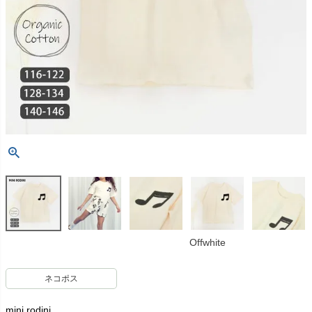
Offwhite
ネコポス
mini rodini