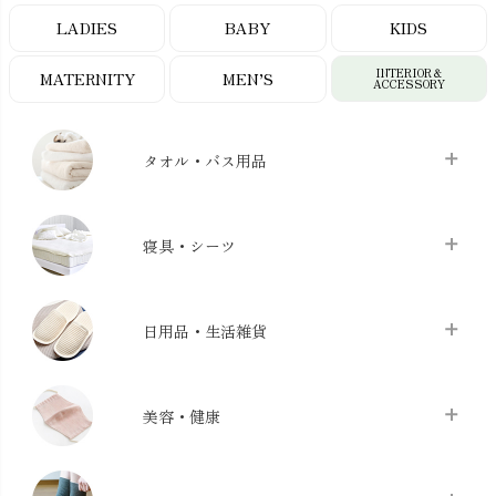
LADIES
BABY
KIDS
INTERIOR＆
MATERNITY
MEN’S
ACCESSORY
タオル・バス用品
タオル
chevron_right
寝具・シーツ
バス用品
chevron_right
ベッドシーツ
chevron_right
日用品・生活雑貨
布団カバー・カバーセット
chevron_right
クッション
chevron_right
枕・ピローケース
chevron_right
美容・健康
生地・手芸用品
chevron_right
防水シート
chevron_right
マスク
chevron_right
スリッパ・ルームシューズ
chevron_right