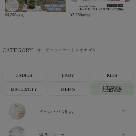
¥
4,290
¥
5,280
(税込)
(税込)
CATEGORY
オーガニックコットンカテゴリ
LADIES
BABY
KIDS
INTERIOR＆
MATERNITY
MEN’S
ACCESSORY
タオル・バス用品
タオル
chevron_right
寝具・シーツ