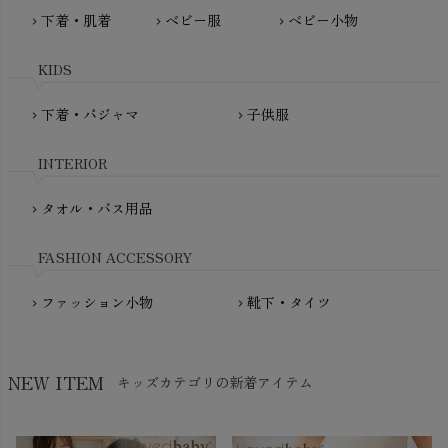
MAUD N LIL（モード・ン・リル）
下着・肌着
ベビー服
ベビー小物
chevron_right
chevron_right
chevron_right
PeopleTree（ピープルツリー）
maxomorra（マクソモーラ）
plantia（プランティア）
mini rodini（ミニロディーニ）
KIDS
PRISTINE（プリスティン）
Molo（モロ）
fromF（フロムエフ）
下着・パジャマ
子供服
chevron_right
chevron_right
My Little Cozmo（マイリトルコズモ）
nadadelazos（ナダデラゾス）
INTERIOR
NATURAPURA（ナチュラプラ）
NewNative（ニューネイティブ）
タオル・バス用品
chevron_right
Nukleus（ニュクレス）
FASHION ACCESSORY
ファッション小物
靴下・タイツ
chevron_right
chevron_right
NEW ITEM
キッズカテゴリの新着アイテム