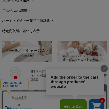
環境への取り組み
chevron_right
生地・素材
chevron_right
こんせぷと1999
chevron_right
お手入れについて
chevron_right
ハーモネイチャー商品用語辞典
chevron_right
レビューを書こう
chevron_right
特定商取引に基づく表示
chevron_right
返品交換
chevron_right
FAXでのご注文
chevron_right
お問い合わせ
chevron_right