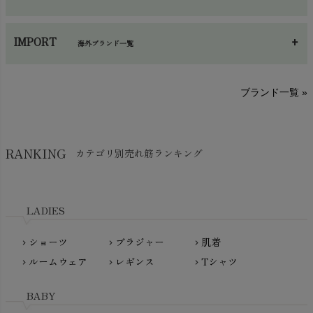
手袋・アームカバー
chevron_right
あ～さ
へ～わ
し～ふ
帽子・かさ・その他
chevron_right
IMPORT
海外ブランド一覧
sisam（シサム）
A～G
O～Z
H～N
ブランド一覧 »
SISIFILLE（シシフィーユ）
Think-B（シンクビー）
HAPPY PLACE（ハッピープレイス）
SkinAware（スキンアウェア）
Hatley（ハットレイ）
RANKING
カテゴリ別売れ筋ランキング
生活アートクラブ
kidscase（キッズケース）
Tsukuba Cotton（つくばコットン）
LITTLE INDIANS（リトルインディアンズ）
天衣無縫
L'ovedbaby（ラブドベビー）
LADIES
nanadecor（ナナデェコール）
Lovingly Organics（ラビングリー）
nayuta（ナユタ）
ショーツ
ブラジャー
肌着
Madame MO（マダムモー）
chevron_right
chevron_right
chevron_right
ぬくぐるみ工房
ルームウェア
レギンス
Tシャツ
maggies（マギーズ）
chevron_right
chevron_right
chevron_right
HAYASHI
MAINIO（マイニオ）
Haruulala（ハルウララ）
BABY
MATONA（マトナ）
Pantyliners Organics（パンティライナーズ）