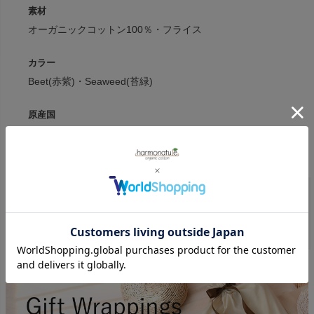
素材
オーガニックコットン100％・フライス
カラー
Beet(赤紫)・Seaweed(苔緑)
原産国
インド(デザイン:デンマーク)
serendipity
商品一覧へ