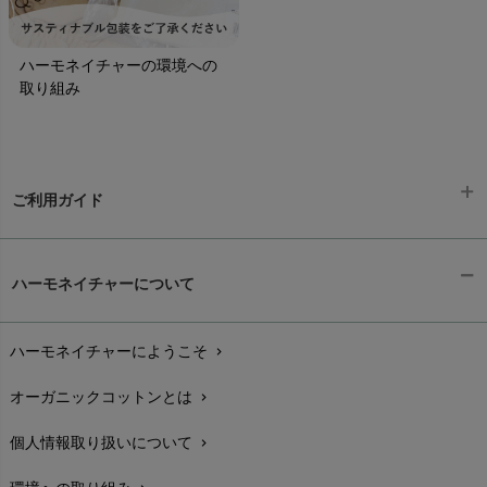
ハーモネイチャーの環境への
取り組み
ご利用ガイド
ギフトラッピング
chevron_right
ハーモネイチャーについて
お支払い方法
chevron_right
ハーモネイチャーにようこそ
chevron_right
配送と送料
chevron_right
オーガニックコットンとは
chevron_right
在庫状況と発送予定
chevron_right
個人情報取り扱いについて
chevron_right
サイズ・寸法
chevron_right