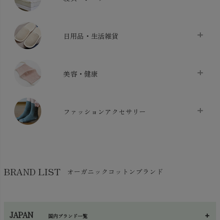
バス用品
chevron_right
ベッドシーツ
chevron_right
日用品・生活雑貨
布団カバー・カバーセット
chevron_right
クッション
chevron_right
枕・ピローケース
chevron_right
美容・健康
生地・手芸用品
chevron_right
防水シート
chevron_right
マスク
chevron_right
スリッパ・ルームシューズ
chevron_right
ケット・綿毛布
ファッションアクセサリー
chevron_right
コットン・綿棒
chevron_right
せっけん・洗剤
chevron_right
布団
chevron_right
靴下・タイツ・レッグウェア
chevron_right
ガーゼ
chevron_right
その他小物・雑貨
chevron_right
バッグ
chevron_right
保湿・スキンケア・サポーター
chevron_right
ヨガマット・カーペット
BRAND LIST
オーガニックコットンブランド
chevron_right
ハンカチ
chevron_right
カイロ・湯たんぽ
chevron_right
ネックウエア
chevron_right
JAPAN
国内ブランド一覧