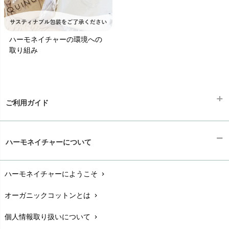
ハーモネイチャーの環境への
取り組み
ご利用ガイド
ギフトラッピング
chevron_right
ハーモネイチャーについて
お支払い方法
chevron_right
ハーモネイチャーにようこそ
chevron_right
配送と送料
chevron_right
オーガニックコットンとは
chevron_right
在庫状況と発送予定
chevron_right
個人情報取り扱いについて
chevron_right
サイズ・寸法
chevron_right