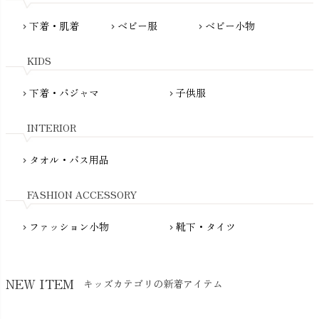
Pantyliners Organics（パンティライナーズ）
MAUD N LIL（モード・ン・リル）
下着・肌着
ベビー服
ベビー小物
chevron_right
chevron_right
chevron_right
PeopleTree（ピープルツリー）
maxomorra（マクソモーラ）
plantia（プランティア）
mini rodini（ミニロディーニ）
KIDS
PRISTINE（プリスティン）
Molo（モロ）
fromF（フロムエフ）
下着・パジャマ
子供服
chevron_right
chevron_right
My Little Cozmo（マイリトルコズモ）
nadadelazos（ナダデラゾス）
INTERIOR
NATURAPURA（ナチュラプラ）
NewNative（ニューネイティブ）
タオル・バス用品
chevron_right
Nukleus（ニュクレス）
FASHION ACCESSORY
ファッション小物
靴下・タイツ
chevron_right
chevron_right
NEW ITEM
キッズカテゴリの新着アイテム