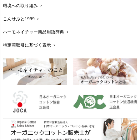
環境への取り組み
chevron_right
生地・素材
chevron_right
こんせぷと1999
chevron_right
お手入れについて
chevron_right
ハーモネイチャー商品用語辞典
chevron_right
レビューを書こう
chevron_right
特定商取引に基づく表示
chevron_right
返品交換
chevron_right
FAXでのご注文
chevron_right
お問い合わせ
chevron_right