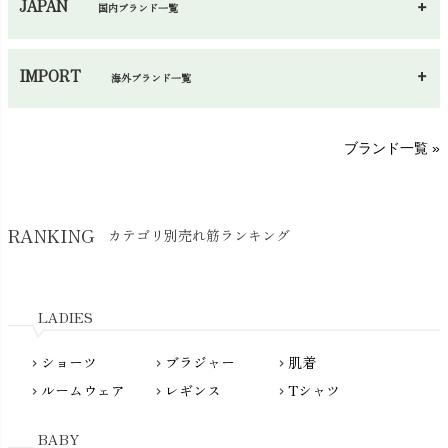
JAPAN
国内ブランド一覧
手袋・アームカバー
chevron_right
あ～さ
へ～わ
し～ふ
帽子・かさ・その他
chevron_right
IMPORT
海外ブランド一覧
sisam（シサム）
A～G
O～Z
H～N
ブランド一覧 »
SISIFILLE（シシフィーユ）
Think-B（シンクビー）
HAPPY PLACE（ハッピープレイス）
SkinAware（スキンアウェア）
Hatley（ハットレイ）
RANKING
カテゴリ別売れ筋ランキング
生活アートクラブ
kidscase（キッズケース）
Tsukuba Cotton（つくばコットン）
LITTLE INDIANS（リトルインディアンズ）
天衣無縫
L'ovedbaby（ラブドベビー）
LADIES
nanadecor（ナナデェコール）
Lovingly Organics（ラビングリー）
nayuta（ナユタ）
ショーツ
ブラジャー
肌着
Madame MO（マダムモー）
chevron_right
chevron_right
chevron_right
ぬくぐるみ工房
ルームウェア
レギンス
Tシャツ
maggies（マギーズ）
chevron_right
chevron_right
chevron_right
HAYASHI
MAINIO（マイニオ）
Haruulala（ハルウララ）
BABY
MATONA（マトナ）