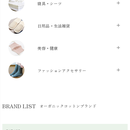
寝具・シーツ
バス用品
chevron_right
ベッドシーツ
chevron_right
日用品・生活雑貨
布団カバー・カバーセット
chevron_right
クッション
chevron_right
枕・ピローケース
chevron_right
美容・健康
生地・手芸用品
chevron_right
防水シート
chevron_right
マスク
chevron_right
スリッパ・ルームシューズ
chevron_right
ケット・綿毛布
ファッションアクセサリー
chevron_right
コットン・綿棒
chevron_right
せっけん・洗剤
chevron_right
布団
chevron_right
靴下・タイツ・レッグウェア
chevron_right
ガーゼ
chevron_right
その他小物・雑貨
chevron_right
バッグ
chevron_right
保湿・スキンケア・サポーター
chevron_right
ヨガマット・カーペット
BRAND LIST
オーガニックコットンブランド
chevron_right
ハンカチ
chevron_right
カイロ・湯たんぽ
chevron_right
ネックウエア
chevron_right