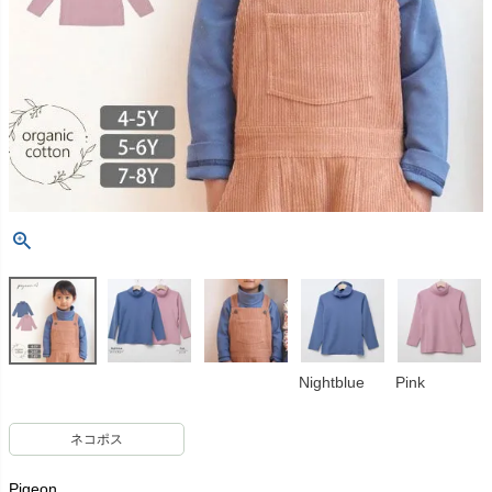
Nightblue
Pink
ネコポス
Pigeon