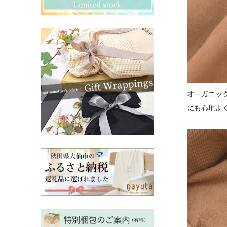
その他ママ雑貨
chevron_right
chevron_right
妊婦帯・産前産後ガードル
chevron_right
マタニティ・授乳パジャマ
chevron_right
オーガニッ
にも心地よ