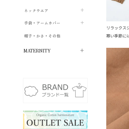
ハイソックス
バッグ・ポシェット
タオルハンカチ
chevron_right
ネックウエア
chevron_right
chevron_right
五本指・足袋ソックス
ガーゼハンカチ
マフラー
chevron_right
手袋・アームカバー
chevron_right
chevron_right
リラックス
タイツ
ハンカチ
ストール
chevron_right
ショート丈
chevron_right
chevron_right
寒い季節に
帽子・かさ・その他
chevron_right
レッグウォーマー
ネックカバー・スヌード
chevron_right
ロング丈
chevron_right
chevron_right
MATERNITY
マタニティウェア・授乳服
マタニティウェア・授乳服
授乳下着・パジャマ
chevron_right
マタニティ・授乳ブラジャー
マタ
ニティ・ママ雑貨
chevron_right
授乳パッド
授乳ケープ
chevron_right
chevron_right
マタニティショーツ
授乳クッション・枕
chevron_right
chevron_right
マタニティ・授乳インナー