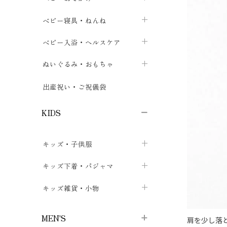
ボトムス
ボディスーツ
ベビー帽子
ベビーキャリー
chevron_right
chevron_right
ベビー寝具・ねんね
chevron_right
chevron_right
セレモニードレス
短肌着・長肌着
スタイ・よだれかけ
おでかけ用品・カバー・シート
chevron_right
ベビースリーパー
chevron_right
chevron_right
ベビー入浴・ヘルスケア
chevron_right
chevron_right
ワンピース・チュニック
肌着・下着
ミトン・手袋
chevron_right
ベビーパジャマ
chevron_right
ベビーおむつ・おむつカバー
chevron_right
ぬいぐるみ・おもちゃ
chevron_right
chevron_right
上着・アウター
ベビーおむつ・おむつカバー
靴下・タイツ
chevron_right
ベビー布団・シーツ
chevron_right
トレーニングパンツ
chevron_right
ファーストトイ
chevron_right
chevron_right
出産祝い・ご祝儀袋
chevron_right
トレーニングパンツ
レッグウォーマー・サポーター
ベビー枕・カバー
chevron_right
ベビーお風呂・ケア用品
chevron_right
ぬいぐるみ
chevron_right
chevron_right
chevron_right
KIDS
ベビー・キッズ腹巻
ベビーフェンス・安全用品
ガーゼ・クロス
chevron_right
知育玩具
chevron_right
chevron_right
chevron_right
キッズ・子供服
ブーティ・シューズ
ベビーおくるみ・アフガン
授乳クッション・枕
chevron_right
あみぐるみ
chevron_right
chevron_right
chevron_right
子供トップス
キッズ下着・パジャマ
マフラー
chevron_right
chevron_right
子供カーディガン・ベスト
子供肌着下着
キッズ雑貨・小物
汗取りパッド
chevron_right
chevron_right
chevron_right
子供チュニック・ワンピース
子供靴下
子供帽子
chevron_right
chevron_right
chevron_right
MEN'S
肩を少し落