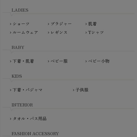
天衣無縫
L'ovedbaby（ラブドベビー）
LADIES
nanadecor（ナナデェコール）
Lovingly Organics（ラビングリー）
nayuta（ナユタ）
ショーツ
ブラジャー
肌着
Madame MO（マダムモー）
chevron_right
chevron_right
chevron_right
ぬくぐるみ工房
ルームウェア
レギンス
Tシャツ
maggies（マギーズ）
chevron_right
chevron_right
chevron_right
HAYASHI
MAINIO（マイニオ）
Haruulala（ハルウララ）
BABY
MATONA（マトナ）
Pantyliners Organics（パンティライナーズ）
MAUD N LIL（モード・ン・リル）
下着・肌着
ベビー服
ベビー小物
chevron_right
chevron_right
chevron_right
PeopleTree（ピープルツリー）
maxomorra（マクソモーラ）
plantia（プランティア）
mini rodini（ミニロディーニ）
KIDS
PRISTINE（プリスティン）
Molo（モロ）
fromF（フロムエフ）
下着・パジャマ
子供服
chevron_right
chevron_right
My Little Cozmo（マイリトルコズモ）
nadadelazos（ナダデラゾス）
INTERIOR
NATURAPURA（ナチュラプラ）
NewNative（ニューネイティブ）
タオル・バス用品
chevron_right
Nukleus（ニュクレス）
FASHION ACCESSORY