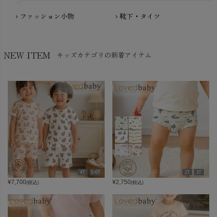
ファッション小物
靴下・タイツ
chevron_right
chevron_right
NEW ITEM
キッズカテゴリの新着アイテム
¥
7,700
¥
2,750
(税込)
(税込)