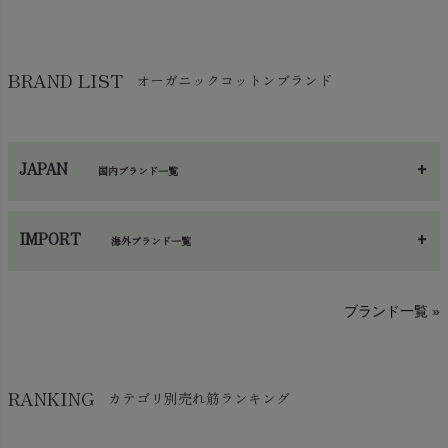
靴下・タイツ・レッグウェア
chevron_right
ガーゼ
chevron_right
その他小物・雑貨
chevron_right
バッグ
chevron_right
保湿・スキンケア・サポーター
chevron_right
ヨガマット・カーペット
BRAND LIST
オーガニックコットンブランド
chevron_right
ハンカチ
chevron_right
カイロ・湯たんぽ
chevron_right
ネックウエア
chevron_right
JAPAN
国内ブランド一覧
手袋・アームカバー
chevron_right
あ～さ
へ～わ
し～ふ
帽子・かさ・その他
chevron_right
IMPORT
海外ブランド一覧
sisam（シサム）
A～G
O～Z
H～N
ブランド一覧 »
SISIFILLE（シシフィーユ）
Think-B（シンクビー）
HAPPY PLACE（ハッピープレイス）
SkinAware（スキンアウェア）
Hatley（ハットレイ）
RANKING
カテゴリ別売れ筋ランキング
生活アートクラブ
kidscase（キッズケース）
Tsukuba Cotton（つくばコットン）
LITTLE INDIANS（リトルインディアンズ）