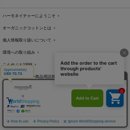
お支払い方法
chevron_right
ハーモネイチャーにようこそ
chevron_right
配送と送料
chevron_right
オーガニックコットンとは
chevron_right
在庫状況と発送予定
chevron_right
個人情報取り扱いについて
chevron_right
サイズ・寸法
chevron_right
環境への取り組み
chevron_right
生地・素材
chevron_right
こんせぷと1999
chevron_right
お手入れについて
chevron_right
ハーモネイチャー商品用語辞典
chevron_right
レビューを書こう
chevron_right
特定商取引に基づく表示
chevron_right
返品交換
chevron_right
FAXでのご注文
chevron_right
お問い合わせ
chevron_right