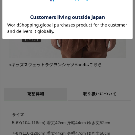
»キッズスウェットラグランシャツHandはこちら
商品詳細
取り扱いについて
サイズ
5-6Y(104-116cm):着丈42cm 身幅44cm ゆき丈52cm
7-8Y(116-128cm):着丈44cm 身幅47cm ゆき丈58cm