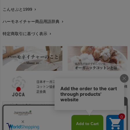
こんせぷと1999
chevron_right
お手入れについて
chevron_right
ハーモネイチャー商品用語辞典
chevron_right
レビューを書こう
chevron_right
特定商取引に基づく表示
chevron_right
返品交換
chevron_right
FAXでのご注文
chevron_right
お問い合わせ
chevron_right