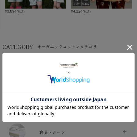
¥
3,894
¥
4,224
(税込)
(税込)
CATEGORY
オーガニックコットンカテゴリ
LADIES
BABY
KIDS
INTERIOR＆
MATERNITY
MEN’S
ACCESSORY
タオル・バス用品
タオル
chevron_right
寝具・シーツ