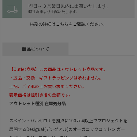
local_shipping
即日～３営業日以内に出荷いたします。
弊社倉庫より手配いたします。
納期の詳細はこちらをご確認ください。
商品について
【Outlet商品】この商品はアウトレット商品です。
・返品・交換・ギフトラッピングは承れません。
上記、ご了承の上お買い求めください。
表示価格は値引き後の金額です。
アウトレット種別:在庫処分品
スペイン・バルセロナを拠点に100カ国以上でプロジェクトを
展開するDesigual(デシグアル)のオーガニックコットン ガー