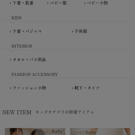
下着・肌着
ベビー服
ベビー小物
chevron_right
chevron_right
chevron_right
PeopleTree（ピープルツリー）
maxomorra（マクソモーラ）
plantia（プランティア）
mini rodini（ミニロディーニ）
KIDS
PRISTINE（プリスティン）
Molo（モロ）
fromF（フロムエフ）
下着・パジャマ
子供服
chevron_right
chevron_right
My Little Cozmo（マイリトルコズモ）
nadadelazos（ナダデラゾス）
INTERIOR
NATURAPURA（ナチュラプラ）
NewNative（ニューネイティブ）
タオル・バス用品
chevron_right
Nukleus（ニュクレス）
FASHION ACCESSORY
ファッション小物
靴下・タイツ
chevron_right
chevron_right
NEW ITEM
キッズカテゴリの新着アイテム