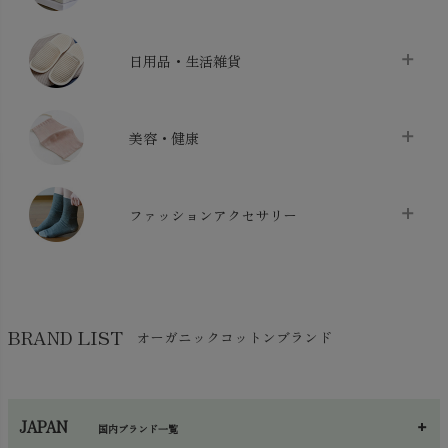
バス用品
chevron_right
ベッドシーツ
chevron_right
日用品・生活雑貨
布団カバー・カバーセット
chevron_right
クッション
chevron_right
枕・ピローケース
chevron_right
美容・健康
生地・手芸用品
chevron_right
防水シート
chevron_right
マスク
chevron_right
スリッパ・ルームシューズ
chevron_right
ケット・綿毛布
ファッションアクセサリー
chevron_right
コットン・綿棒
chevron_right
せっけん・洗剤
chevron_right
布団
chevron_right
靴下・タイツ・レッグウェア
chevron_right
ガーゼ
chevron_right
その他小物・雑貨
chevron_right
バッグ
chevron_right
保湿・スキンケア・サポーター
chevron_right
ヨガマット・カーペット
BRAND LIST
オーガニックコットンブランド
chevron_right
ハンカチ
chevron_right
カイロ・湯たんぽ
chevron_right
ネックウエア
chevron_right
JAPAN
国内ブランド一覧
手袋・アームカバー
chevron_right