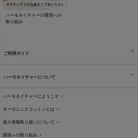
ハーモネイチャーの環境への
取り組み
ご利用ガイド
ギフトラッピング
chevron_right
ハーモネイチャーについて
お支払い方法
chevron_right
ハーモネイチャーにようこそ
chevron_right
配送と送料
chevron_right
オーガニックコットンとは
chevron_right
在庫状況と発送予定
chevron_right
個人情報取り扱いについて
chevron_right
サイズ・寸法
chevron_right
環境への取り組み
chevron_right
生地・素材
chevron_right