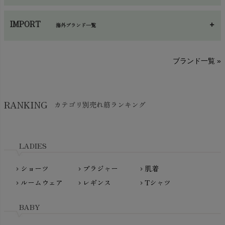
あ～さ
へ～わ
し～ふ
帽子・かさ・その他
chevron_right
IMPORT
海外ブランド一覧
sisam（シサム）
A～G
O～Z
H～N
ブランド一覧 »
SISIFILLE（シシフィーユ）
Think-B（シンクビー）
HAPPY PLACE（ハッピープレイス）
SkinAware（スキンアウェア）
Hatley（ハットレイ）
RANKING
カテゴリ別売れ筋ランキング
生活アートクラブ
kidscase（キッズケース）
Tsukuba Cotton（つくばコットン）
LITTLE INDIANS（リトルインディアンズ）
天衣無縫
L'ovedbaby（ラブドベビー）
LADIES
nanadecor（ナナデェコール）
Lovingly Organics（ラビングリー）
nayuta（ナユタ）
ショーツ
ブラジャー
肌着
Madame MO（マダムモー）
chevron_right
chevron_right
chevron_right
ぬくぐるみ工房
ルームウェア
レギンス
Tシャツ
maggies（マギーズ）
chevron_right
chevron_right
chevron_right
HAYASHI
MAINIO（マイニオ）
Haruulala（ハルウララ）
BABY
MATONA（マトナ）
Pantyliners Organics（パンティライナーズ）
MAUD N LIL（モード・ン・リル）