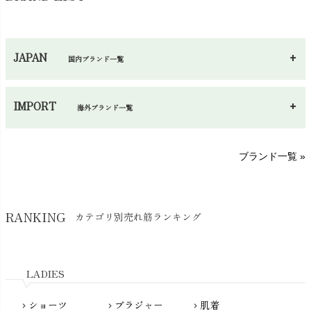
ハンカチ
chevron_right
カイロ・湯たんぽ
chevron_right
ネックウエア
chevron_right
JAPAN
国内ブランド一覧
手袋・アームカバー
chevron_right
あ～さ
へ～わ
し～ふ
帽子・かさ・その他
chevron_right
IMPORT
海外ブランド一覧
sisam（シサム）
A～G
O～Z
H～N
ブランド一覧 »
SISIFILLE（シシフィーユ）
Think-B（シンクビー）
HAPPY PLACE（ハッピープレイス）
SkinAware（スキンアウェア）
Hatley（ハットレイ）
RANKING
カテゴリ別売れ筋ランキング
生活アートクラブ
kidscase（キッズケース）
Tsukuba Cotton（つくばコットン）
LITTLE INDIANS（リトルインディアンズ）
天衣無縫
L'ovedbaby（ラブドベビー）
LADIES
nanadecor（ナナデェコール）
Lovingly Organics（ラビングリー）
nayuta（ナユタ）
ショーツ
ブラジャー
肌着
Madame MO（マダムモー）
chevron_right
chevron_right
chevron_right