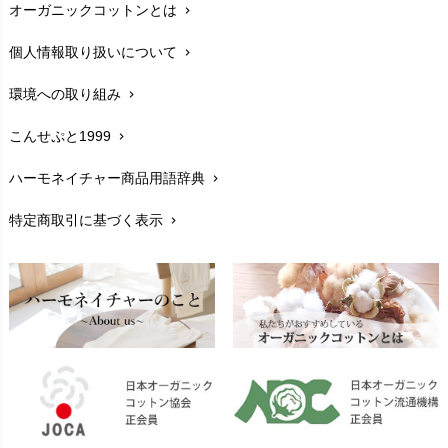
オーガニックコットンとは
chevron_right
在庫状況と発送予定
chevron_right
個人情報取り扱いについて
chevron_right
サイズ・寸法
chevron_right
環境への取り組み
chevron_right
生地・素材
chevron_right
こんせぷと1999
chevron_right
お手入れについて
chevron_right
ハーモネイチャー商品用語辞典
chevron_right
レビューを書こう
chevron_right
特定商取引に基づく表示
chevron_right
返品交換
chevron_right
FAXでのご注文
chevron_right
お問い合わせ
chevron_right