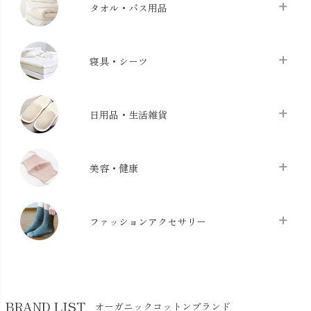
タオル・バス用品
タオル
chevron_right
寝具・シーツ
バス用品
chevron_right
ベッドシーツ
chevron_right
日用品・生活雑貨
布団カバー・カバーセット
chevron_right
クッション
chevron_right
枕・ピローケース
chevron_right
美容・健康
生地・手芸用品
chevron_right
防水シート
chevron_right
マスク
chevron_right
スリッパ・ルームシューズ
chevron_right
ケット・綿毛布
ファッションアクセサリー
chevron_right
コットン・綿棒
chevron_right
せっけん・洗剤
chevron_right
布団
chevron_right
靴下・タイツ・レッグウェア
chevron_right
ガーゼ
chevron_right
その他小物・雑貨
chevron_right
バッグ
chevron_right
保湿・スキンケア・サポーター
chevron_right
ヨガマット・カーペット
BRAND LIST
オーガニックコットンブランド
chevron_right