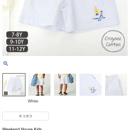
White
ネコポス
Weekend House Kids