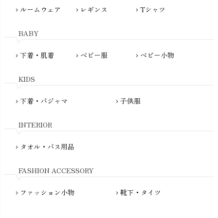
ぬくぐるみ工房
ルームウェア
レギンス
Tシャツ
maggies（マギーズ）
chevron_right
chevron_right
chevron_right
HAYASHI
MAINIO（マイニオ）
Haruulala（ハルウララ）
BABY
MATONA（マトナ）
Pantyliners Organics（パンティライナーズ）
MAUD N LIL（モード・ン・リル）
下着・肌着
ベビー服
ベビー小物
chevron_right
chevron_right
chevron_right
PeopleTree（ピープルツリー）
maxomorra（マクソモーラ）
plantia（プランティア）
mini rodini（ミニロディーニ）
KIDS
PRISTINE（プリスティン）
Molo（モロ）
fromF（フロムエフ）
下着・パジャマ
子供服
chevron_right
chevron_right
My Little Cozmo（マイリトルコズモ）
nadadelazos（ナダデラゾス）
INTERIOR
NATURAPURA（ナチュラプラ）
NewNative（ニューネイティブ）
タオル・バス用品
chevron_right
Nukleus（ニュクレス）
FASHION ACCESSORY
ファッション小物
靴下・タイツ
chevron_right
chevron_right