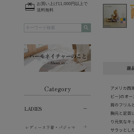
redeem
お買い上げ11,000円以上で
送料無料
商
Category
アメリカ西海
ビー)のオー
肩のフリル
LADIES
胸元と足首
り元気なキ
レディース下着・パジャマ
サラッとし