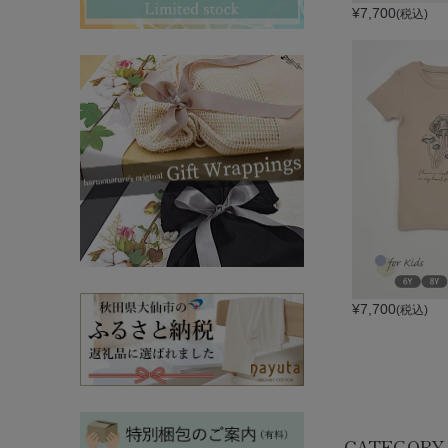
その他ママ雑貨
chevron_right
chevron_right
¥
7,700
(税込)
妊婦帯・産前産後ガードル
chevron_right
マタニティ・授乳パジャマ
chevron_right
¥
7,700
(税込)
CATEGORY