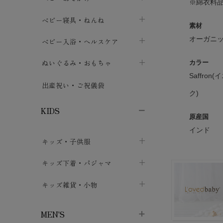
※綿衣料
ボトムス
ボディスーツ
ベビー帽子
ベビーキャリー
chevron_right
chevron_right
ベビー寝具・ねんね
chevron_right
chevron_right
素材
セレモニードレス
短肌着・長肌着
スタイ・よだれかけ
おでかけ用品・カバー・シート
chevron_right
ベビースリーパー
オーガニッ
chevron_right
chevron_right
ベビー入浴・ヘルスケア
chevron_right
chevron_right
ワンピース・チュニック
肌着・下着
ミトン・手袋
chevron_right
ベビーパジャマ
chevron_right
ベビーおむつ・おむつカバー
chevron_right
ぬいぐるみ・おもちゃ
chevron_right
カラー
chevron_right
Saffron
上着・アウター
ベビーおむつ・おむつカバー
靴下・タイツ
chevron_right
ベビー布団・シーツ
chevron_right
トレーニングパンツ
chevron_right
ファーストトイ
chevron_right
chevron_right
出産祝い・ご祝儀袋
chevron_right
ク)
トレーニングパンツ
レッグウォーマー・サポーター
ベビー枕・カバー
chevron_right
ベビーお風呂・ケア用品
chevron_right
ぬいぐるみ
chevron_right
chevron_right
chevron_right
KIDS
原産国
ベビー・キッズ腹巻
ベビーフェンス・安全用品
ガーゼ・クロス
chevron_right
知育玩具
chevron_right
chevron_right
chevron_right
インド
キッズ・子供服
ブーティ・シューズ
ベビーおくるみ・アフガン
授乳クッション・枕
chevron_right
あみぐるみ
chevron_right
chevron_right
chevron_right
子供トップス
キッズ下着・パジャマ
マフラー
chevron_right
chevron_right
子供カーディガン・ベスト
子供肌着下着
キッズ雑貨・小物
汗取りパッド
chevron_right
chevron_right
chevron_right
子供チュニック・ワンピース
子供靴下
子供帽子
chevron_right
chevron_right
chevron_right
MEN'S