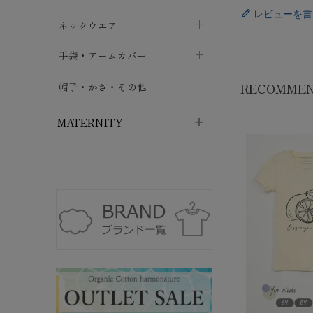
レビューを書
ハイソックス
バッグ・ポシェット
タオルハンカチ
chevron_right
ネックウエア
chevron_right
chevron_right
五本指・足袋ソックス
ガーゼハンカチ
マフラー
chevron_right
手袋・アームカバー
chevron_right
chevron_right
タイツ
ハンカチ
ストール
chevron_right
ショート丈
chevron_right
RECOMME
chevron_right
帽子・かさ・その他
chevron_right
レッグウォーマー
ネックカバー・スヌード
chevron_right
ロング丈
chevron_right
chevron_right
MATERNITY
マタニティウェア・授乳服
マタニティウェア・授乳服
授乳下着・パジャマ
chevron_right
マタニティ・授乳ブラジャー
マタ
ニティ・ママ雑貨
chevron_right
授乳パッド
授乳ケープ
chevron_right
chevron_right
マタニティショーツ
授乳クッション・枕
chevron_right
chevron_right
マタニティ・授乳インナー