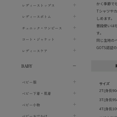
かく季節で
ブラジャー
レディーストップス
chevron_right
Tシャツや
ショーツ
カットソー・Tシャツ
レディースボトム
chevron_right
chevron_right
しめます。
普段使いは
レディースインナー・肌着
シャツ・ブラウス
スカート
chevron_right
チュニック・ワンピース
chevron_right
chevron_right
す。
レギンス・スパッツ
パーカー・スウェット
レディースパンツ
半袖・袖なし
chevron_right
chevron_right
コート・ジャケット
chevron_right
chevron_right
同じ生地の
GOTS認
パジャマ・ルームウェア
カーディガン・ボレロ・ベスト
長袖・７分袖
chevron_right
chevron_right
レディースケア
chevron_right
ニット・セーター
chevron_right
布ナプキン
chevron_right
BABY
パンティライナー
chevron_right
ベビー服
紙ナプキン
chevron_right
サイズ
2T(身長90
カバーオール・ロンパース
ベビー下着・肌着
chevron_right
3T(身長95
セパレート・上下セット
コンビ肌着
ベビー小物
chevron_right
chevron_right
4T(身長10
トップス
パンツ・オーバーパンツ
ベビー小物・雑貨
chevron_right
ベビーおでかけ
chevron_right
chevron_right