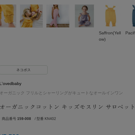
Saffron(Yell
Pacif
ow)
ネコポス
L'ovedbaby
オーガニック フリルとシャーリングがキュートなオールインワン
オーガニックコットン キッズモスリン サロペッ
商品番号
159-008
/ 型番 KN402