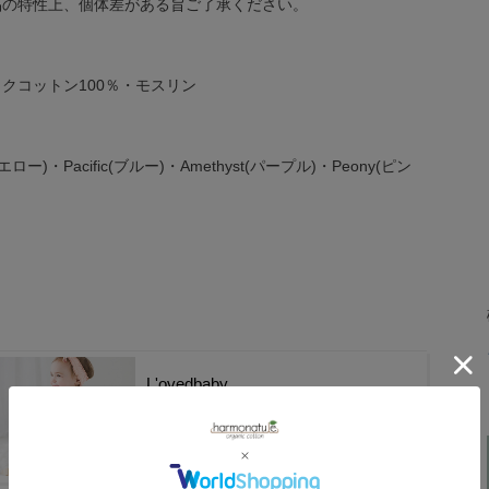
品の特性上、個体差がある旨ご了承ください。
クコットン100％・モスリン
(イエロー)・Pacific(ブルー)・Amethyst(パープル)・Peony(ピン
L'ovedbaby
商品一覧へ