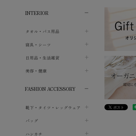
子供ボトムス
子供タイツ・レギンス
子供雑貨
chevron_right
chevron_right
chevron_right
INTERIOR
メンズ下着・パジャマ
子供上着・アウター
子供パジャマ
chevron_right
chevron_right
メンズインナー・肌着
メンズファッション
子供ローブ
chevron_right
chevron_right
タオル・バス用品
ボクサーパンツ
シャツ・カットソー
chevron_right
chevron_right
タオル
寝具・シーツ
chevron_right
ブリーフ
セーター・トレーナー・パーカ
chevron_right
chevron_right
バス用品
ベッドシーツ
日用品・生活雑貨
chevron_right
chevron_right
トランクス
ボトムス
chevron_right
chevron_right
布団カバー・カバーセット
クッション
美容・健康
chevron_right
chevron_right
アンダーパンツ・ももひき
コート・上着
chevron_right
chevron_right
枕・ピローケース
生地・手芸用品
マスク
chevron_right
chevron_right
chevron_right
FASHION ACCESSORY
メンズパジャマ
chevron_right
防水シート
スリッパ・ルームシューズ
コットン・綿棒
chevron_right
chevron_right
chevron_right
靴下・タイツ・レッグウェア
ケット・綿毛布
せっけん・洗剤
ガーゼ
chevron_right
chevron_right
chevron_right
フットカバー・アンクレット
布団
バッグ
その他小物・雑貨
chevron_right
保湿・スキンケア・サポーター
chevron_right
chevron_right
chevron_right
ソックス
巾着・ポーチ
ヨガマット・カーペット
ハンカチ
chevron_right
カイロ・湯たんぽ
chevron_right
chevron_right
chevron_right