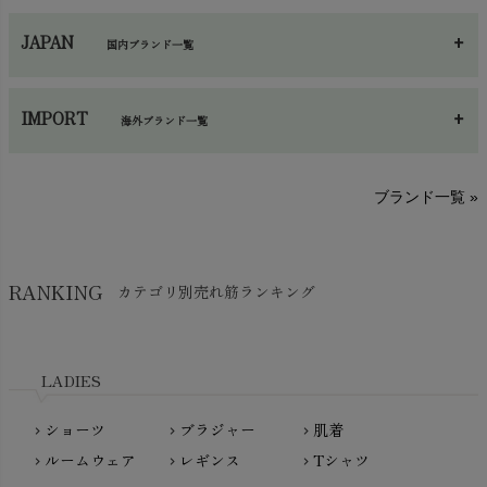
ネックウエア
chevron_right
JAPAN
国内ブランド一覧
手袋・アームカバー
chevron_right
あ～さ
へ～わ
し～ふ
帽子・かさ・その他
chevron_right
IMPORT
海外ブランド一覧
sisam（シサム）
A～G
O～Z
H～N
ブランド一覧 »
SISIFILLE（シシフィーユ）
Think-B（シンクビー）
HAPPY PLACE（ハッピープレイス）
SkinAware（スキンアウェア）
Hatley（ハットレイ）
RANKING
カテゴリ別売れ筋ランキング
生活アートクラブ
kidscase（キッズケース）
Tsukuba Cotton（つくばコットン）
LITTLE INDIANS（リトルインディアンズ）
天衣無縫
L'ovedbaby（ラブドベビー）
LADIES
nanadecor（ナナデェコール）
Lovingly Organics（ラビングリー）
nayuta（ナユタ）
ショーツ
ブラジャー
肌着
Madame MO（マダムモー）
chevron_right
chevron_right
chevron_right
ぬくぐるみ工房
ルームウェア
レギンス
Tシャツ
maggies（マギーズ）
chevron_right
chevron_right
chevron_right
HAYASHI