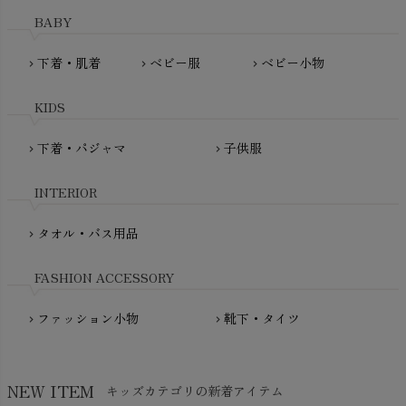
MAINIO（マイニオ）
Haruulala（ハルウララ）
BABY
MATONA（マトナ）
Pantyliners Organics（パンティライナーズ）
MAUD N LIL（モード・ン・リル）
下着・肌着
ベビー服
ベビー小物
chevron_right
chevron_right
chevron_right
PeopleTree（ピープルツリー）
maxomorra（マクソモーラ）
plantia（プランティア）
mini rodini（ミニロディーニ）
KIDS
PRISTINE（プリスティン）
Molo（モロ）
fromF（フロムエフ）
下着・パジャマ
子供服
chevron_right
chevron_right
My Little Cozmo（マイリトルコズモ）
nadadelazos（ナダデラゾス）
INTERIOR
NATURAPURA（ナチュラプラ）
NewNative（ニューネイティブ）
タオル・バス用品
chevron_right
Nukleus（ニュクレス）
FASHION ACCESSORY
ファッション小物
靴下・タイツ
chevron_right
chevron_right
NEW ITEM
キッズカテゴリの新着アイテム