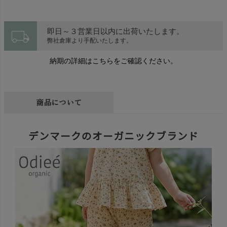
local_shipping
即日～３営業日以内に出荷いたします。
弊社倉庫より手配いたします。
納期の詳細はこちらをご確認ください。
商品について
デンマークのオーガニックブランド