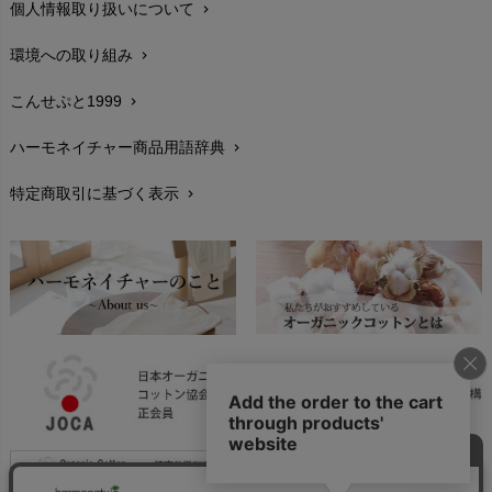
個人情報取り扱いについて
chevron_right
サイズ・寸法
chevron_right
環境への取り組み
chevron_right
生地・素材
chevron_right
こんせぷと1999
chevron_right
お手入れについて
chevron_right
ハーモネイチャー商品用語辞典
chevron_right
レビューを書こう
chevron_right
特定商取引に基づく表示
chevron_right
返品交換
chevron_right
FAXでのご注文
chevron_right
お問い合わせ
chevron_right