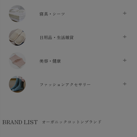
タオル
chevron_right
寝具・シーツ
バス用品
chevron_right
ベッドシーツ
chevron_right
日用品・生活雑貨
布団カバー・カバーセット
chevron_right
クッション
chevron_right
枕・ピローケース
chevron_right
美容・健康
生地・手芸用品
chevron_right
防水シート
chevron_right
マスク
chevron_right
スリッパ・ルームシューズ
chevron_right
ケット・綿毛布
ファッションアクセサリー
chevron_right
コットン・綿棒
chevron_right
せっけん・洗剤
chevron_right
布団
chevron_right
靴下・タイツ・レッグウェア
chevron_right
ガーゼ
chevron_right
その他小物・雑貨
chevron_right
バッグ
chevron_right
保湿・スキンケア・サポーター
chevron_right
ヨガマット・カーペット
BRAND LIST
オーガニックコットンブランド
chevron_right
ハンカチ
chevron_right
カイロ・湯たんぽ
chevron_right