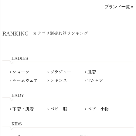
A～G
O～Z
H～N
ブランド一覧 »
SISIFILLE（シシフィーユ）
Think-B（シンクビー）
HAPPY PLACE（ハッピープレイス）
SkinAware（スキンアウェア）
Hatley（ハットレイ）
RANKING
カテゴリ別売れ筋ランキング
生活アートクラブ
kidscase（キッズケース）
Tsukuba Cotton（つくばコットン）
LITTLE INDIANS（リトルインディアンズ）
天衣無縫
L'ovedbaby（ラブドベビー）
LADIES
nanadecor（ナナデェコール）
Lovingly Organics（ラビングリー）
nayuta（ナユタ）
ショーツ
ブラジャー
肌着
Madame MO（マダムモー）
chevron_right
chevron_right
chevron_right
ぬくぐるみ工房
ルームウェア
レギンス
Tシャツ
maggies（マギーズ）
chevron_right
chevron_right
chevron_right
HAYASHI
MAINIO（マイニオ）
Haruulala（ハルウララ）
BABY
MATONA（マトナ）
Pantyliners Organics（パンティライナーズ）
MAUD N LIL（モード・ン・リル）
下着・肌着
ベビー服
ベビー小物
chevron_right
chevron_right
chevron_right
PeopleTree（ピープルツリー）
maxomorra（マクソモーラ）
plantia（プランティア）
mini rodini（ミニロディーニ）
KIDS
PRISTINE（プリスティン）
Molo（モロ）
fromF（フロムエフ）