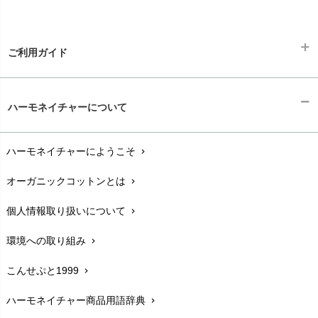
ご利用ガイド
ギフトラッピング
chevron_right
ハーモネイチャーについて
お支払い方法
chevron_right
ハーモネイチャーにようこそ
chevron_right
配送と送料
chevron_right
オーガニックコットンとは
chevron_right
在庫状況と発送予定
chevron_right
個人情報取り扱いについて
chevron_right
サイズ・寸法
chevron_right
環境への取り組み
chevron_right
生地・素材
chevron_right
こんせぷと1999
chevron_right
お手入れについて
chevron_right
ハーモネイチャー商品用語辞典
chevron_right
レビューを書こう
chevron_right