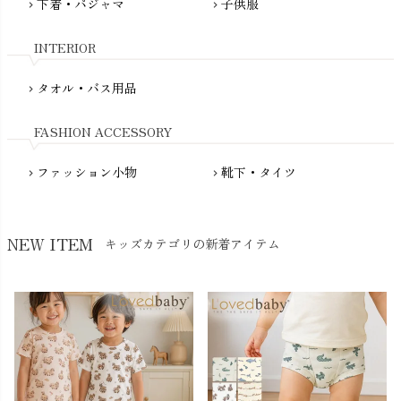
下着・パジャマ
子供服
chevron_right
chevron_right
My Little Cozmo（マイリトルコズモ）
nadadelazos（ナダデラゾス）
INTERIOR
NATURAPURA（ナチュラプラ）
NewNative（ニューネイティブ）
タオル・バス用品
chevron_right
Nukleus（ニュクレス）
FASHION ACCESSORY
ファッション小物
靴下・タイツ
chevron_right
chevron_right
NEW ITEM
キッズカテゴリの新着アイテム