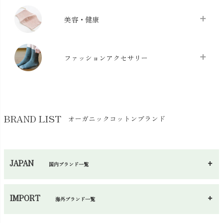
クッション
chevron_right
枕・ピローケース
chevron_right
美容・健康
生地・手芸用品
chevron_right
防水シート
chevron_right
マスク
chevron_right
スリッパ・ルームシューズ
chevron_right
ケット・綿毛布
ファッションアクセサリー
chevron_right
コットン・綿棒
chevron_right
せっけん・洗剤
chevron_right
布団
chevron_right
靴下・タイツ・レッグウェア
chevron_right
ガーゼ
chevron_right
その他小物・雑貨
chevron_right
バッグ
chevron_right
保湿・スキンケア・サポーター
chevron_right
ヨガマット・カーペット
BRAND LIST
オーガニックコットンブランド
chevron_right
ハンカチ
chevron_right
カイロ・湯たんぽ
chevron_right
ネックウエア
chevron_right
JAPAN
国内ブランド一覧
手袋・アームカバー
chevron_right
あ～さ
へ～わ
し～ふ
帽子・かさ・その他
chevron_right
IMPORT
海外ブランド一覧
sisam（シサム）