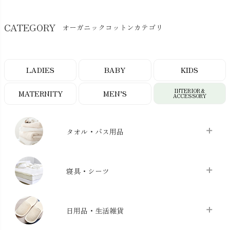
CATEGORY
オーガニックコットンカテゴリ
LADIES
BABY
KIDS
INTERIOR＆
MATERNITY
MEN’S
ACCESSORY
タオル・バス用品
タオル
chevron_right
寝具・シーツ
バス用品
chevron_right
ベッドシーツ
chevron_right
日用品・生活雑貨
布団カバー・カバーセット
chevron_right