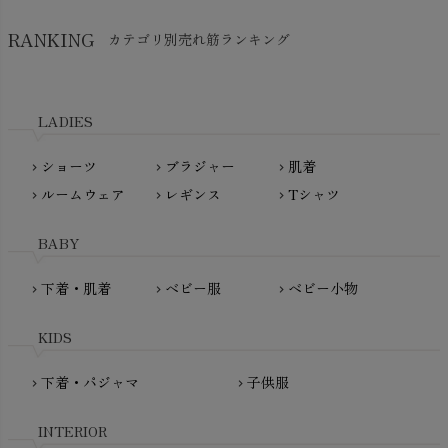
SkinAware（スキンアウェア）
Hatley（ハットレイ）
RANKING
カテゴリ別売れ筋ランキング
生活アートクラブ
kidscase（キッズケース）
Tsukuba Cotton（つくばコットン）
LITTLE INDIANS（リトルインディアンズ）
天衣無縫
L'ovedbaby（ラブドベビー）
LADIES
nanadecor（ナナデェコール）
Lovingly Organics（ラビングリー）
nayuta（ナユタ）
ショーツ
ブラジャー
肌着
Madame MO（マダムモー）
chevron_right
chevron_right
chevron_right
ぬくぐるみ工房
ルームウェア
レギンス
Tシャツ
maggies（マギーズ）
chevron_right
chevron_right
chevron_right
HAYASHI
MAINIO（マイニオ）
Haruulala（ハルウララ）
BABY
MATONA（マトナ）
Pantyliners Organics（パンティライナーズ）
MAUD N LIL（モード・ン・リル）
下着・肌着
ベビー服
ベビー小物
chevron_right
chevron_right
chevron_right
PeopleTree（ピープルツリー）
maxomorra（マクソモーラ）
plantia（プランティア）
mini rodini（ミニロディーニ）
KIDS
PRISTINE（プリスティン）
Molo（モロ）
fromF（フロムエフ）
下着・パジャマ
子供服
chevron_right
chevron_right
My Little Cozmo（マイリトルコズモ）
nadadelazos（ナダデラゾス）
INTERIOR
NATURAPURA（ナチュラプラ）