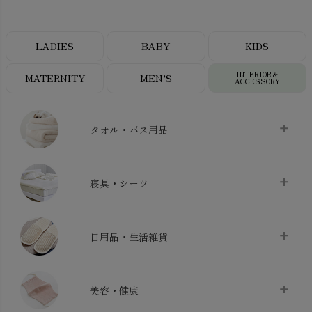
LADIES
BABY
KIDS
INTERIOR＆
MATERNITY
MEN’S
ACCESSORY
タオル・バス用品
タオル
chevron_right
寝具・シーツ
バス用品
chevron_right
ベッドシーツ
chevron_right
日用品・生活雑貨
布団カバー・カバーセット
chevron_right
クッション
chevron_right
枕・ピローケース
chevron_right
美容・健康
生地・手芸用品
chevron_right