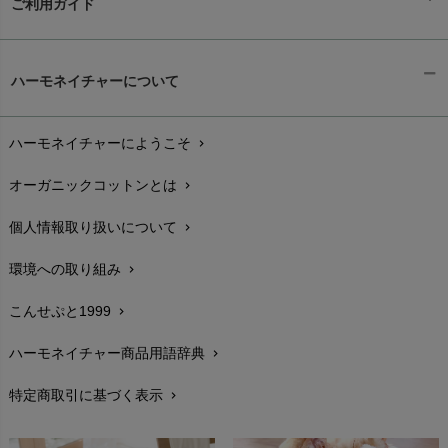
ご利用ガイド
ギフトラッピング
chevron_right
ハーモネイチャーについて
お支払い方法
chevron_right
ハーモネイチャーにようこそ
chevron_right
配送と送料
chevron_right
オーガニックコットンとは
chevron_right
在庫状況と発送予定
chevron_right
個人情報取り扱いについて
chevron_right
サイズ・寸法
chevron_right
環境への取り組み
chevron_right
生地・素材
chevron_right
こんせぷと1999
chevron_right
お手入れについて
chevron_right
ハーモネイチャー商品用語辞典
chevron_right
レビューを書こう
chevron_right
特定商取引に基づく表示
chevron_right
返品交換
chevron_right
FAXでのご注文
chevron_right