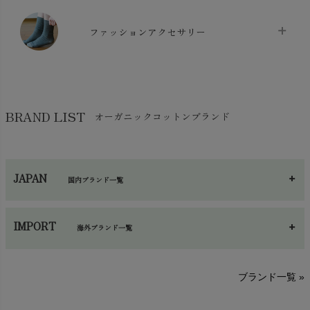
防水シート
chevron_right
マスク
chevron_right
スリッパ・ルームシューズ
chevron_right
ケット・綿毛布
ファッションアクセサリー
chevron_right
コットン・綿棒
chevron_right
せっけん・洗剤
chevron_right
布団
chevron_right
靴下・タイツ・レッグウェア
chevron_right
ガーゼ
chevron_right
その他小物・雑貨
chevron_right
バッグ
chevron_right
保湿・スキンケア・サポーター
chevron_right
ヨガマット・カーペット
BRAND LIST
オーガニックコットンブランド
chevron_right
ハンカチ
chevron_right
カイロ・湯たんぽ
chevron_right
ネックウエア
chevron_right
JAPAN
国内ブランド一覧
手袋・アームカバー
chevron_right
あ～さ
へ～わ
し～ふ
帽子・かさ・その他
chevron_right
IMPORT
海外ブランド一覧
sisam（シサム）
A～G
O～Z
H～N
ブランド一覧 »
SISIFILLE（シシフィーユ）
Think-B（シンクビー）
HAPPY PLACE（ハッピープレイス）