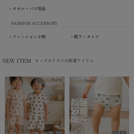
NewNative（ニューネイティブ）
タオル・バス用品
chevron_right
Nukleus（ニュクレス）
FASHION ACCESSORY
ファッション小物
靴下・タイツ
chevron_right
chevron_right
NEW ITEM
キッズカテゴリの新着アイテム