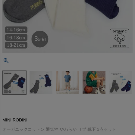
MINI RODINI
オーガニックコットン 通気性 やわらか リブ 靴下 3点セット