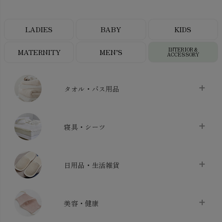
LADIES
BABY
KIDS
INTERIOR＆
MATERNITY
MEN’S
ACCESSORY
タオル・バス用品
タオル
chevron_right
寝具・シーツ
バス用品
chevron_right
ベッドシーツ
chevron_right
日用品・生活雑貨
布団カバー・カバーセット
chevron_right
クッション
chevron_right
枕・ピローケース
chevron_right
美容・健康
生地・手芸用品
chevron_right
防水シート
chevron_right