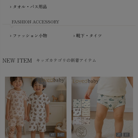
NewNative（ニューネイティブ）
タオル・バス用品
chevron_right
Nukleus（ニュクレス）
FASHION ACCESSORY
ファッション小物
靴下・タイツ
chevron_right
chevron_right
NEW ITEM
キッズカテゴリの新着アイテム