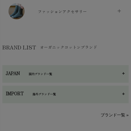
マスク
chevron_right
スリッパ・ルームシューズ
chevron_right
ケット・綿毛布
ファッションアクセサリー
chevron_right
コットン・綿棒
chevron_right
せっけん・洗剤
chevron_right
布団
chevron_right
靴下・タイツ・レッグウェア
chevron_right
ガーゼ
chevron_right
その他小物・雑貨
chevron_right
バッグ
chevron_right
保湿・スキンケア・サポーター
chevron_right
ヨガマット・カーペット
BRAND LIST
オーガニックコットンブランド
chevron_right
ハンカチ
chevron_right
カイロ・湯たんぽ
chevron_right
ネックウエア
chevron_right
JAPAN
国内ブランド一覧
手袋・アームカバー
chevron_right
あ～さ
へ～わ
し～ふ
帽子・かさ・その他
chevron_right
IMPORT
海外ブランド一覧
sisam（シサム）
A～G
O～Z
H～N
ブランド一覧 »
SISIFILLE（シシフィーユ）
Think-B（シンクビー）
HAPPY PLACE（ハッピープレイス）