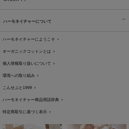
ギフトラッピング
chevron_right
ハーモネイチャーについて
お支払い方法
chevron_right
ハーモネイチャーにようこそ
chevron_right
配送と送料
chevron_right
オーガニックコットンとは
chevron_right
在庫状況と発送予定
chevron_right
個人情報取り扱いについて
chevron_right
サイズ・寸法
chevron_right
環境への取り組み
chevron_right
生地・素材
chevron_right
こんせぷと1999
chevron_right
お手入れについて
chevron_right
ハーモネイチャー商品用語辞典
chevron_right
レビューを書こう
chevron_right
特定商取引に基づく表示
chevron_right
返品交換
chevron_right
FAXでのご注文
chevron_right