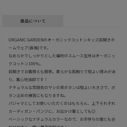
商品について
ORGANIC GARDENのオーガニックコットンキッズ前開きホ
ームウェア(長袖)です。
なめらかでしっかりとした編地のスムース生地はオーガニッ
クコットン100％。
前開きでお着換えも簡単。柔らかな肌触りで程よい厚みがあ
り、着心地抜群です！
ナチュラルな雰囲気のヤシの実ボタンは程よい大きさで、ボ
タン止めの練習にもなりますね。
パジャマとしてお使いいただくのはもちろん、上下それぞれ
カーディガン・パンツに、お出かけ着としても◎
ベーシックなナチュラルカラーなので、お手持ちの服とも合
わせやすく、使い勝手抜群です！