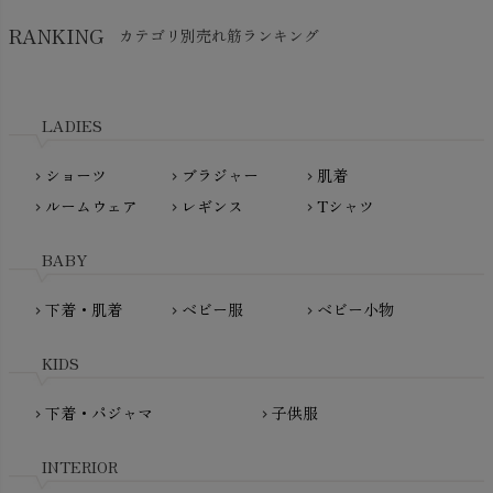
SkinAware（スキンアウェア）
Hatley（ハットレイ）
RANKING
カテゴリ別売れ筋ランキング
生活アートクラブ
kidscase（キッズケース）
Tsukuba Cotton（つくばコットン）
LITTLE INDIANS（リトルインディアンズ）
天衣無縫
L'ovedbaby（ラブドベビー）
LADIES
nanadecor（ナナデェコール）
Lovingly Organics（ラビングリー）
nayuta（ナユタ）
ショーツ
ブラジャー
肌着
Madame MO（マダムモー）
chevron_right
chevron_right
chevron_right
ぬくぐるみ工房
ルームウェア
レギンス
Tシャツ
maggies（マギーズ）
chevron_right
chevron_right
chevron_right
HAYASHI
MAINIO（マイニオ）
Haruulala（ハルウララ）
BABY
MATONA（マトナ）
Pantyliners Organics（パンティライナーズ）
MAUD N LIL（モード・ン・リル）
下着・肌着
ベビー服
ベビー小物
chevron_right
chevron_right
chevron_right
PeopleTree（ピープルツリー）
maxomorra（マクソモーラ）
plantia（プランティア）
mini rodini（ミニロディーニ）
KIDS
PRISTINE（プリスティン）
Molo（モロ）
fromF（フロムエフ）
下着・パジャマ
子供服
chevron_right
chevron_right
My Little Cozmo（マイリトルコズモ）
nadadelazos（ナダデラゾス）
INTERIOR
NATURAPURA（ナチュラプラ）