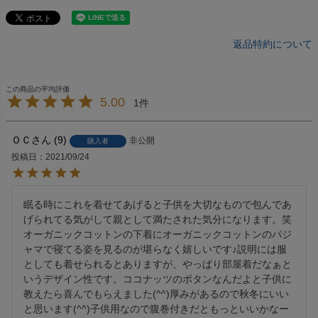
返品特約について
5.00
1
ＯＣ
9
非公開
購入者
投稿日
2021/09/24
眠る時にこれを着せてあげると子供を大切なもので包んであ
げられてる気がして親として満たされた気分になります。笑

オーガニックコットンの下着にオーガニックコットンのパジ
ャマで寝てる姿を見るのが堪らなく嬉しいです♪説明には服
としても着せられるとありますが、やっぱり部屋着だなぁと
いうデザイン性です。ココナッツのボタンなんだよと子供に
教えたら喜んでもらえました(^^)厚みがあるので秋冬にいい
と思います(^^)子供用なので腹巻付きだともっといいかなー