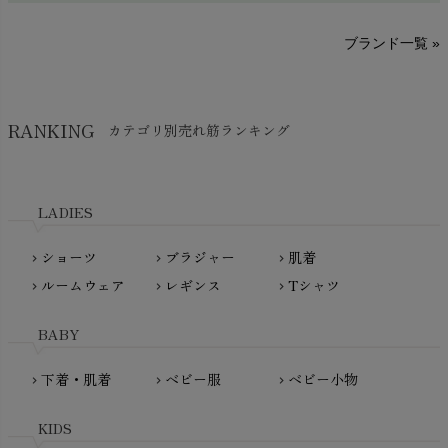
sisam（シサム）
A～G
O～Z
H～N
ブランド一覧 »
SISIFILLE（シシフィーユ）
Think-B（シンクビー）
HAPPY PLACE（ハッピープレイス）
SkinAware（スキンアウェア）
Hatley（ハットレイ）
RANKING
カテゴリ別売れ筋ランキング
生活アートクラブ
kidscase（キッズケース）
Tsukuba Cotton（つくばコットン）
LITTLE INDIANS（リトルインディアンズ）
天衣無縫
L'ovedbaby（ラブドベビー）
LADIES
nanadecor（ナナデェコール）
Lovingly Organics（ラビングリー）
nayuta（ナユタ）
ショーツ
ブラジャー
肌着
Madame MO（マダムモー）
chevron_right
chevron_right
chevron_right
ぬくぐるみ工房
ルームウェア
レギンス
Tシャツ
maggies（マギーズ）
chevron_right
chevron_right
chevron_right
HAYASHI
MAINIO（マイニオ）
Haruulala（ハルウララ）
BABY
MATONA（マトナ）
Pantyliners Organics（パンティライナーズ）
MAUD N LIL（モード・ン・リル）
下着・肌着
ベビー服
ベビー小物
chevron_right
chevron_right
chevron_right
PeopleTree（ピープルツリー）
maxomorra（マクソモーラ）
plantia（プランティア）
mini rodini（ミニロディーニ）
KIDS
PRISTINE（プリスティン）