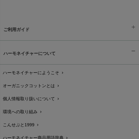
ご利用ガイド
ギフトラッピング
chevron_right
ハーモネイチャーについて
お支払い方法
chevron_right
ハーモネイチャーにようこそ
chevron_right
配送と送料
chevron_right
オーガニックコットンとは
chevron_right
在庫状況と発送予定
chevron_right
個人情報取り扱いについて
chevron_right
サイズ・寸法
chevron_right
環境への取り組み
chevron_right
生地・素材
chevron_right
こんせぷと1999
chevron_right
お手入れについて
chevron_right
ハーモネイチャー商品用語辞典
chevron_right