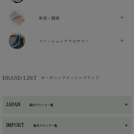
布団カバー・カバーセット
chevron_right
クッション
chevron_right
枕・ピローケース
chevron_right
美容・健康
生地・手芸用品
chevron_right
防水シート
chevron_right
マスク
chevron_right
スリッパ・ルームシューズ
chevron_right
ケット・綿毛布
ファッションアクセサリー
chevron_right
コットン・綿棒
chevron_right
せっけん・洗剤
chevron_right
布団
chevron_right
靴下・タイツ・レッグウェア
chevron_right
ガーゼ
chevron_right
その他小物・雑貨
chevron_right
バッグ
chevron_right
保湿・スキンケア・サポーター
chevron_right
ヨガマット・カーペット
BRAND LIST
オーガニックコットンブランド
chevron_right
ハンカチ
chevron_right
カイロ・湯たんぽ
chevron_right
ネックウエア
chevron_right
JAPAN
国内ブランド一覧
手袋・アームカバー
chevron_right
あ～さ
へ～わ
し～ふ
帽子・かさ・その他
chevron_right
IMPORT
海外ブランド一覧