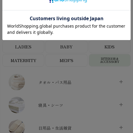
CATEGORY
オーガニックコットンカテゴリ
LADIES
BABY
KIDS
INTERIOR＆
MATERNITY
MEN’S
ACCESSORY
タオル・バス用品
タオル
chevron_right
寝具・シーツ
バス用品
chevron_right
ベッドシーツ
chevron_right
日用品・生活雑貨