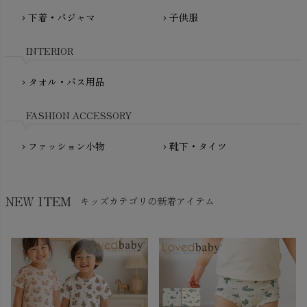
Molo（モロ）
fromF（フロムエフ）
下着・パジャマ
子供服
chevron_right
chevron_right
My Little Cozmo（マイリトルコズモ）
nadadelazos（ナダデラゾス）
INTERIOR
NATURAPURA（ナチュラプラ）
NewNative（ニューネイティブ）
タオル・バス用品
chevron_right
Nukleus（ニュクレス）
FASHION ACCESSORY
ファッション小物
靴下・タイツ
chevron_right
chevron_right
NEW ITEM
キッズカテゴリの新着アイテム