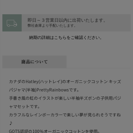
local_shipping
即日～３営業日以内に出荷いたします。
弊社倉庫より手配いたします。
納期の詳細はこちらをご確認ください。
商品について
カナダのHatley(ハットレイ)のオーガニックコットン キッズ
パジャマ(半袖)PrettyRainbowsです。
手書き風の虹のイラストが楽しい半袖半ズボンの子供用パジ
ャマセットです。
カラフルなレインボーカラーで楽しい夢が見られそうですね
♪
GOTS認証の100％オーガニックコットンを使用。