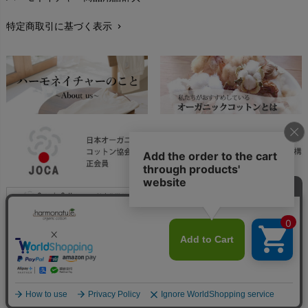
レビューを書こう
chevron_right
特定商取引に基づく表示
chevron_right
返品交換
chevron_right
FAXでのご注文
chevron_right
お問い合わせ
chevron_right