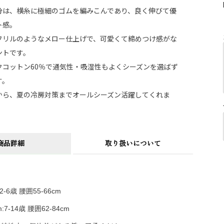
分は、横糸に極細のゴムを編みこんであり、良く伸びて優
ト感。
フリルのようなメロー仕上げで、可愛くて締めつけ感がな
ントです。
クコットン60％で通気性・吸湿性もよくシーズンを選ばず
す。
から、夏の冷房対策までオールシーズン活躍してくれま
商品詳細
取り扱いについて
:2-6歳 腰囲55-66cm
m:7-14歳 腰囲62-84cm