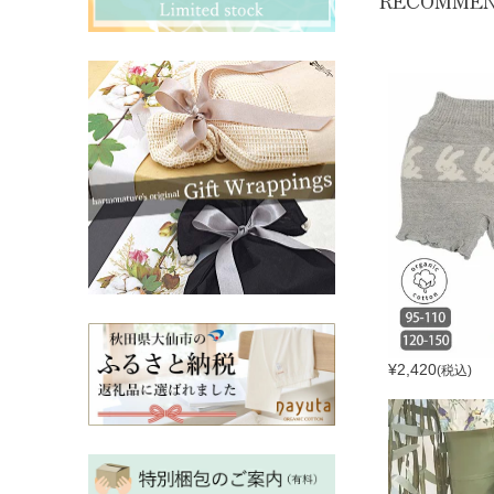
RECOMME
その他ママ雑貨
chevron_right
chevron_right
妊婦帯・産前産後ガードル
chevron_right
マタニティ・授乳パジャマ
chevron_right
¥
2,420
(税込)