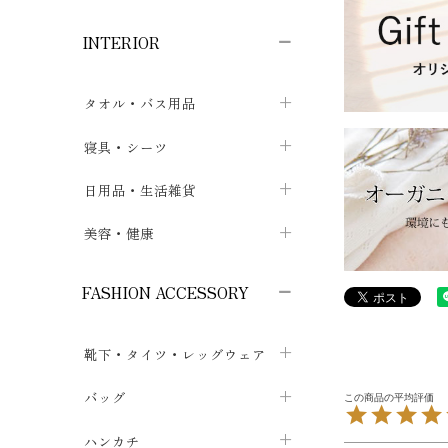
子供ボトムス
子供タイツ・レギンス
子供雑貨
chevron_right
chevron_right
chevron_right
INTERIOR
メンズ下着・パジャマ
子供上着・アウター
子供パジャマ
chevron_right
chevron_right
メンズインナー・肌着
メンズファッション
子供ローブ
chevron_right
chevron_right
タオル・バス用品
ボクサーパンツ
シャツ・カットソー
chevron_right
chevron_right
タオル
寝具・シーツ
chevron_right
ブリーフ
セーター・トレーナー・パーカ
chevron_right
chevron_right
バス用品
ベッドシーツ
日用品・生活雑貨
chevron_right
chevron_right
トランクス
ボトムス
chevron_right
chevron_right
布団カバー・カバーセット
クッション
美容・健康
chevron_right
chevron_right
アンダーパンツ・ももひき
コート・上着
chevron_right
chevron_right
枕・ピローケース
生地・手芸用品
マスク
chevron_right
chevron_right
chevron_right
FASHION ACCESSORY
メンズパジャマ
chevron_right
防水シート
スリッパ・ルームシューズ
コットン・綿棒
chevron_right
chevron_right
chevron_right
靴下・タイツ・レッグウェア
ケット・綿毛布
せっけん・洗剤
ガーゼ
chevron_right
chevron_right
chevron_right
フットカバー・アンクレット
布団
バッグ
その他小物・雑貨
chevron_right
保湿・スキンケア・サポーター
chevron_right
chevron_right
chevron_right
ソックス
巾着・ポーチ
ヨガマット・カーペット
ハンカチ
chevron_right
カイロ・湯たんぽ
chevron_right
chevron_right
chevron_right