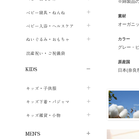
※綿製品
ボトムス
ボディスーツ
ベビー帽子
ベビーキャリー
chevron_right
chevron_right
ベビー寝具・ねんね
chevron_right
chevron_right
素材
セレモニードレス
短肌着・長肌着
スタイ・よだれかけ
おでかけ用品・カバー・シート
chevron_right
ベビースリーパー
オーガニッ
chevron_right
chevron_right
ベビー入浴・ヘルスケア
chevron_right
chevron_right
ワンピース・チュニック
肌着・下着
ミトン・手袋
chevron_right
ベビーパジャマ
chevron_right
ベビーおむつ・おむつカバー
chevron_right
ぬいぐるみ・おもちゃ
chevron_right
カラー
chevron_right
グレー・
上着・アウター
ベビーおむつ・おむつカバー
靴下・タイツ
chevron_right
ベビー布団・シーツ
chevron_right
トレーニングパンツ
chevron_right
ファーストトイ
chevron_right
chevron_right
出産祝い・ご祝儀袋
chevron_right
トレーニングパンツ
原産国
レッグウォーマー・サポーター
ベビー枕・カバー
chevron_right
ベビーお風呂・ケア用品
chevron_right
ぬいぐるみ
chevron_right
chevron_right
chevron_right
KIDS
日本(奈良
ベビー・キッズ腹巻
ベビーフェンス・安全用品
ガーゼ・クロス
chevron_right
知育玩具
chevron_right
chevron_right
chevron_right
キッズ・子供服
ブーティ・シューズ
ベビーおくるみ・アフガン
授乳クッション・枕
chevron_right
あみぐるみ
chevron_right
chevron_right
chevron_right
子供トップス
キッズ下着・パジャマ
マフラー
chevron_right
chevron_right
子供カーディガン・ベスト
子供肌着下着
キッズ雑貨・小物
汗取りパッド
chevron_right
chevron_right
chevron_right
子供チュニック・ワンピース
子供靴下
子供帽子
chevron_right
chevron_right
chevron_right
MEN'S