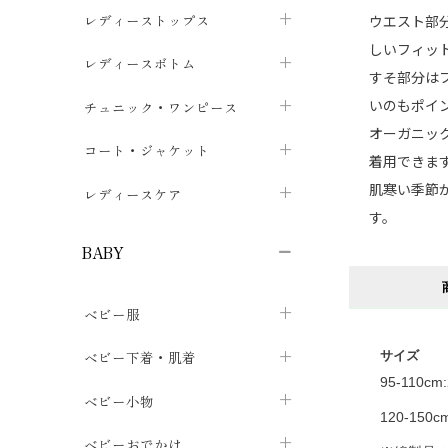
ブラジャー
レディーストップス
ウエスト部
chevron_right
しいフィッ
ショーツ
カットソー・Tシャツ
レディースボトム
chevron_right
chevron_right
すそ部分は
レディースインナー・肌着
シャツ・ブラウス
スカート
いのもポイ
chevron_right
チュニック・ワンピース
chevron_right
chevron_right
オーガニッ
レギンス・スパッツ
パーカー・スウェット
レディースパンツ
半袖・袖なし
chevron_right
chevron_right
コート・ジャケット
chevron_right
chevron_right
着用できま
パジャマ・ルームウェア
カーディガン・ボレロ・ベスト
肌寒い季節
長袖・７分袖
chevron_right
chevron_right
レディースケア
chevron_right
す。
ニット・セーター
chevron_right
布ナプキン
chevron_right
BABY
パンティライナー
chevron_right
ベビー服
紙ナプキン
chevron_right
カバーオール・ロンパース
ベビー下着・肌着
サイズ
chevron_right
95-110cm
セパレート・上下セット
コンビ肌着
ベビー小物
chevron_right
chevron_right
120-150c
トップス
パンツ・オーバーパンツ
ベビー小物・雑貨
chevron_right
ベビーおでかけ
chevron_right
chevron_right