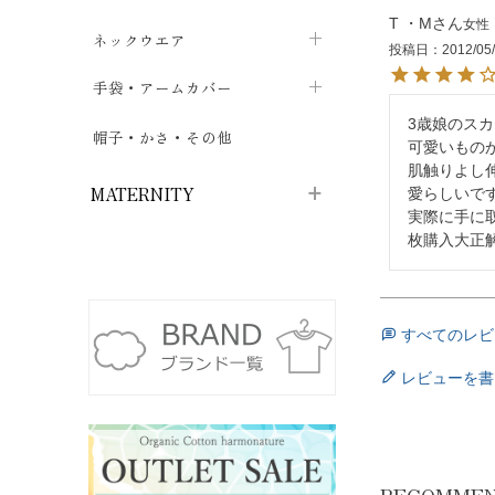
T ・M
女性
ハイソックス
バッグ・ポシェット
タオルハンカチ
chevron_right
ネックウエア
chevron_right
chevron_right
投稿日
2012/05
五本指・足袋ソックス
ガーゼハンカチ
マフラー
chevron_right
手袋・アームカバー
chevron_right
chevron_right
タイツ
3歳娘のス
ハンカチ
ストール
chevron_right
ショート丈
chevron_right
chevron_right
帽子・かさ・その他
chevron_right
可愛いもの
レッグウォーマー
肌触りよし
ネックカバー・スヌード
chevron_right
ロング丈
chevron_right
chevron_right
MATERNITY
愛らしいで
実際に手に
枚購入大正
マタニティウェア・授乳服
マタニティウェア・授乳服
授乳下着・パジャマ
chevron_right
すべてのレビ
マタニティ・授乳ブラジャー
マタ
ニティ・ママ雑貨
chevron_right
レビューを書
授乳パッド
授乳ケープ
chevron_right
chevron_right
マタニティショーツ
授乳クッション・枕
chevron_right
chevron_right
マタニティ・授乳インナー