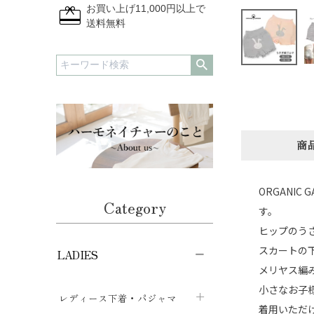
redeem
お買い上げ11,000円以上で
送料無料
商
ORGANI
Category
す。
ヒップのう
スカートの
LADIES
メリヤス編
小さなお子
レディース下着・パジャマ
着用いただ