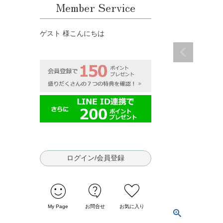
Member Service
ゲスト 様こんにちは
ログイン/会員登録
sentiment_satisfied
contact_support
favorite
My Page
お問合せ
お気に入り