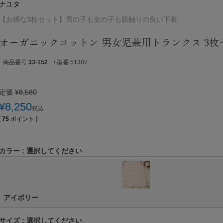
ナユタ
【お得な3枚セット】男の子も女の子も肌触りの良い下着
オーガニックコットン 男女児兼用トランクス 3枚
商品番号
33-152
/ 型番 51307
定価
¥
8,580
¥
8,250
税込
[
75
ポイント ]
カラー
選択してください
アイボリー
サイズ
選択してください