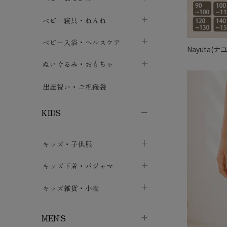
ボトムス
ボディスーツ
ベビー帽子
ベビーキャリー
chevron_right
chevron_right
ベビー寝具・ねんね
chevron_right
chevron_right
セレモニードレス
短肌着・長肌着
スタイ・よだれかけ
おでかけ用品・カバー・シート
chevron_right
ベビースリーパー
chevron_right
chevron_right
ベビー入浴・ヘルスケア
chevron_right
chevron_right
Nayuta
ワンピース・チュニック
肌着・下着
ミトン・手袋
chevron_right
ベビーパジャマ
chevron_right
ベビーおむつ・おむつカバー
chevron_right
ぬいぐるみ・おもちゃ
chevron_right
chevron_right
上着・アウター
ベビーおむつ・おむつカバー
靴下・タイツ
chevron_right
ベビー布団・シーツ
chevron_right
トレーニングパンツ
chevron_right
ファーストトイ
chevron_right
chevron_right
出産祝い・ご祝儀袋
chevron_right
トレーニングパンツ
レッグウォーマー・サポーター
ベビー枕・カバー
chevron_right
ベビーお風呂・ケア用品
chevron_right
ぬいぐるみ
chevron_right
chevron_right
chevron_right
KIDS
ベビー・キッズ腹巻
ベビーフェンス・安全用品
ガーゼ・クロス
chevron_right
知育玩具
chevron_right
chevron_right
chevron_right
キッズ・子供服
ブーティ・シューズ
ベビーおくるみ・アフガン
授乳クッション・枕
chevron_right
あみぐるみ
chevron_right
chevron_right
chevron_right
子供トップス
キッズ下着・パジャマ
マフラー
chevron_right
chevron_right
子供カーディガン・ベスト
子供肌着下着
キッズ雑貨・小物
汗取りパッド
chevron_right
chevron_right
chevron_right
子供チュニック・ワンピース
子供靴下
子供帽子
chevron_right
chevron_right
chevron_right
MEN'S