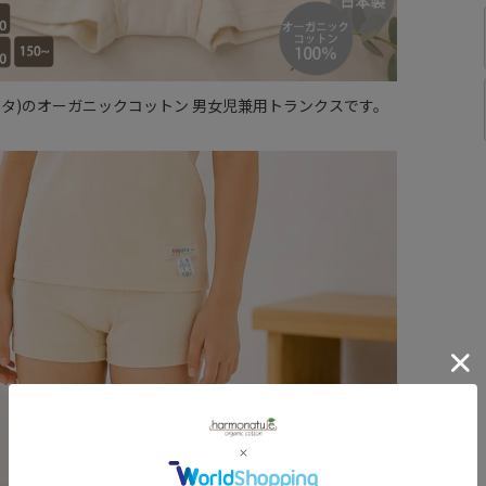
(ナユタ)のオーガニックコットン 男女児兼用トランクスです。