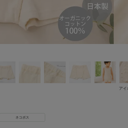
アイ
ネコポス