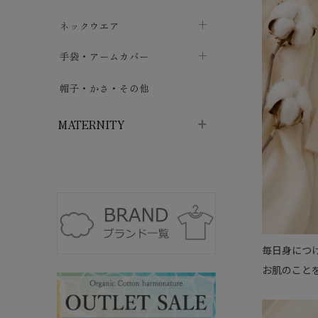
ハイソックス
バッグ・ポシェット
タオルハンカチ
chevron_right
ネックウエア
chevron_right
chevron_right
五本指・足袋ソックス
ガーゼハンカチ
マフラー
chevron_right
手袋・アームカバー
chevron_right
chevron_right
タイツ
ハンカチ
ストール
chevron_right
ショート丈
chevron_right
chevron_right
帽子・かさ・その他
chevron_right
レッグウォーマー
ネックカバー・スヌード
chevron_right
ロング丈
chevron_right
chevron_right
MATERNITY
マタニティウェア・授乳服
マタニティウェア・授乳服
授乳下着・パジャマ
chevron_right
マタニティ・授乳ブラジャー
マタ
ニティ・ママ雑貨
chevron_right
毎日身につ
授乳パッド
授乳ケープ
chevron_right
chevron_right
お肌のこと
マタニティショーツ
授乳クッション・枕
chevron_right
chevron_right
マタニティ・授乳インナー