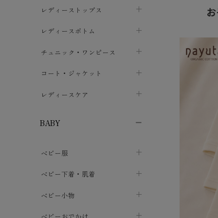
ブラジャー
お
レディーストップス
chevron_right
ショーツ
カットソー・Tシャツ
レディースボトム
chevron_right
chevron_right
レディースインナー・肌着
シャツ・ブラウス
スカート
chevron_right
チュニック・ワンピース
chevron_right
chevron_right
レギンス・スパッツ
パーカー・スウェット
レディースパンツ
半袖・袖なし
chevron_right
chevron_right
コート・ジャケット
chevron_right
chevron_right
パジャマ・ルームウェア
カーディガン・ボレロ・ベスト
長袖・７分袖
chevron_right
chevron_right
レディースケア
chevron_right
ニット・セーター
chevron_right
布ナプキン
chevron_right
BABY
パンティライナー
chevron_right
ベビー服
紙ナプキン
chevron_right
カバーオール・ロンパース
ベビー下着・肌着
chevron_right
セパレート・上下セット
コンビ肌着
ベビー小物
chevron_right
chevron_right
トップス
パンツ・オーバーパンツ
ベビー小物・雑貨
chevron_right
ベビーおでかけ
chevron_right
chevron_right