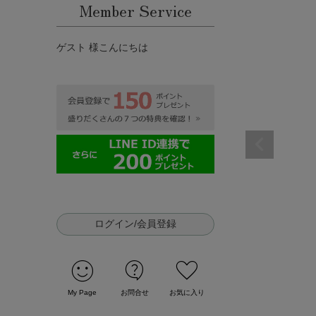
Member Service
ゲスト 様こんにちは
ログイン/会員登録
sentiment_satisfied
contact_support
favorite
My Page
お問合せ
お気に入り