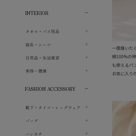
子供ボトムス
子供タイツ・レギンス
子供雑貨
chevron_right
chevron_right
chevron_right
INTERIOR
メンズ下着・パジャマ
子供上着・アウター
子供パジャマ
chevron_right
chevron_right
メンズインナー・肌着
メンズファッション
子供ローブ
chevron_right
chevron_right
タオル・バス用品
ボクサーパンツ
シャツ・カットソー
chevron_right
chevron_right
タオル
寝具・シーツ
chevron_right
一度履いた
ブリーフ
セーター・トレーナー・パーカ
chevron_right
chevron_right
バス用品
綿100%
ベッドシーツ
日用品・生活雑貨
chevron_right
chevron_right
トランクス
ボトムス
も使えるパ
chevron_right
chevron_right
布団カバー・カバーセット
クッション
美容・健康
chevron_right
chevron_right
お気に入り
アンダーパンツ・ももひき
コート・上着
chevron_right
chevron_right
枕・ピローケース
生地・手芸用品
マスク
chevron_right
chevron_right
chevron_right
FASHION ACCESSORY
メンズパジャマ
chevron_right
防水シート
スリッパ・ルームシューズ
コットン・綿棒
chevron_right
chevron_right
chevron_right
靴下・タイツ・レッグウェア
ケット・綿毛布
せっけん・洗剤
ガーゼ
chevron_right
chevron_right
chevron_right
フットカバー・アンクレット
布団
バッグ
その他小物・雑貨
chevron_right
保湿・スキンケア・サポーター
chevron_right
chevron_right
chevron_right
ソックス
巾着・ポーチ
ヨガマット・カーペット
ハンカチ
chevron_right
カイロ・湯たんぽ
chevron_right
chevron_right
chevron_right