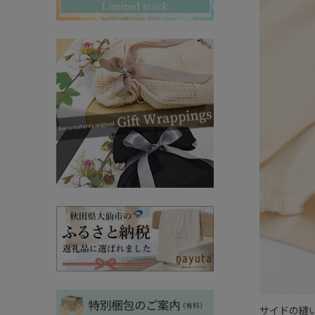
その他ママ雑貨
chevron_right
chevron_right
妊婦帯・産前産後ガードル
chevron_right
マタニティ・授乳パジャマ
chevron_right
サイドの縫