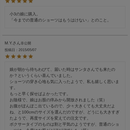
小3の娘に購入。

「今までの普通のショーツはもうはけない」とのこと。
M.Y.
非公開
投稿日
2015/05/07
娘が朝から待ちわびて、届いた時はサンタさんでも来たの
か？というくらい喜んでいました。

ショーツの穿き心地も気に入ったようで、私も嬉しく思いま
す。

もっと早く探せばよかったです。

お陰様で、娘はお股の痒みから開放されました（笑）

お腹がぽんぽこ出ているので、少々大きくても大丈夫だよ
ね、と100cmのサイズを選んだのですが、どうにも大きすぎ
たようで、再度サイズを変えての注文です。

ボクサータイプのものは割と平気のようですが、普通のショ