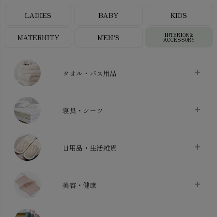
LADIES
BABY
KIDS
INTERIOR＆
MATERNITY
MEN’S
ACCESSORY
タオル・バス用品
タオル
chevron_right
寝具・シーツ
バス用品
chevron_right
ベッドシーツ
chevron_right
日用品・生活雑貨
布団カバー・カバーセット
chevron_right
クッション
chevron_right
枕・ピローケース
chevron_right
美容・健康
生地・手芸用品
chevron_right
防水シート
chevron_right
マスク
chevron_right