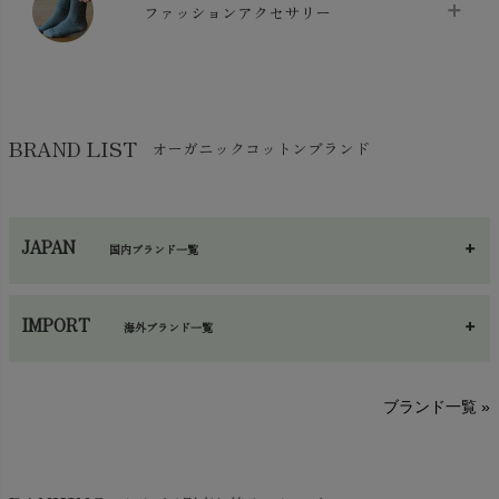
スリッパ・ルームシューズ
chevron_right
ケット・綿毛布
ファッションアクセサリー
chevron_right
コットン・綿棒
chevron_right
せっけん・洗剤
chevron_right
布団
chevron_right
靴下・タイツ・レッグウェア
chevron_right
ガーゼ
chevron_right
その他小物・雑貨
chevron_right
バッグ
chevron_right
保湿・スキンケア・サポーター
chevron_right
ヨガマット・カーペット
BRAND LIST
オーガニックコットンブランド
chevron_right
ハンカチ
chevron_right
カイロ・湯たんぽ
chevron_right
ネックウエア
chevron_right
JAPAN
国内ブランド一覧
手袋・アームカバー
chevron_right
あ～さ
へ～わ
し～ふ
帽子・かさ・その他
chevron_right
IMPORT
海外ブランド一覧
sisam（シサム）
A～G
O～Z
H～N
ブランド一覧 »
SISIFILLE（シシフィーユ）
Think-B（シンクビー）
HAPPY PLACE（ハッピープレイス）
SkinAware（スキンアウェア）
Hatley（ハットレイ）