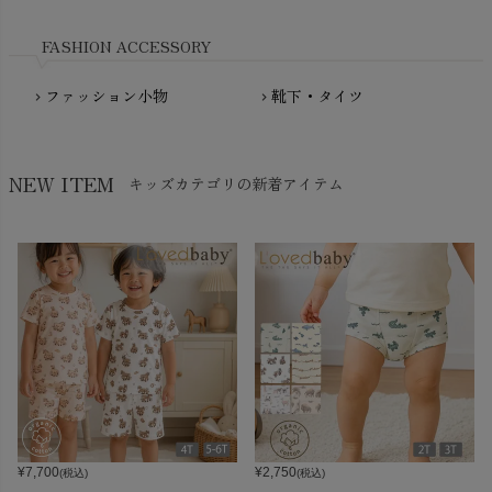
Nukleus（ニュクレス）
FASHION ACCESSORY
ファッション小物
靴下・タイツ
chevron_right
chevron_right
NEW ITEM
キッズカテゴリの新着アイテム
¥
7,700
¥
2,750
(税込)
(税込)