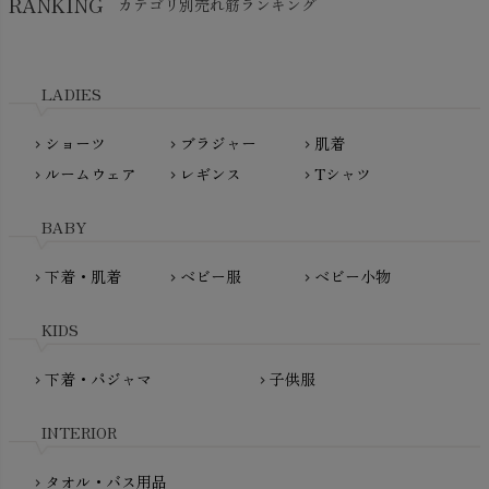
RANKING
カテゴリ別売れ筋ランキング
生活アートクラブ
kidscase（キッズケース）
Tsukuba Cotton（つくばコットン）
LITTLE INDIANS（リトルインディアンズ）
天衣無縫
L'ovedbaby（ラブドベビー）
LADIES
nanadecor（ナナデェコール）
Lovingly Organics（ラビングリー）
nayuta（ナユタ）
ショーツ
ブラジャー
肌着
Madame MO（マダムモー）
chevron_right
chevron_right
chevron_right
ぬくぐるみ工房
ルームウェア
レギンス
Tシャツ
maggies（マギーズ）
chevron_right
chevron_right
chevron_right
HAYASHI
MAINIO（マイニオ）
Haruulala（ハルウララ）
BABY
MATONA（マトナ）
Pantyliners Organics（パンティライナーズ）
MAUD N LIL（モード・ン・リル）
下着・肌着
ベビー服
ベビー小物
chevron_right
chevron_right
chevron_right
PeopleTree（ピープルツリー）
maxomorra（マクソモーラ）
plantia（プランティア）
mini rodini（ミニロディーニ）
KIDS
PRISTINE（プリスティン）
Molo（モロ）
fromF（フロムエフ）
下着・パジャマ
子供服
chevron_right
chevron_right
My Little Cozmo（マイリトルコズモ）
nadadelazos（ナダデラゾス）
INTERIOR
NATURAPURA（ナチュラプラ）
NewNative（ニューネイティブ）
タオル・バス用品
chevron_right