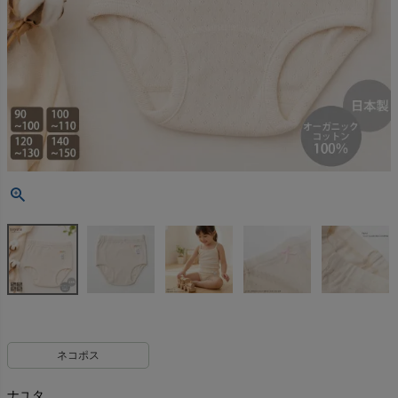
ネコポス
ナユタ