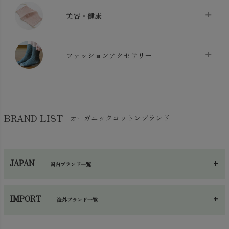
クッション
chevron_right
枕・ピローケース
chevron_right
美容・健康
生地・手芸用品
chevron_right
防水シート
chevron_right
マスク
chevron_right
スリッパ・ルームシューズ
chevron_right
ケット・綿毛布
ファッションアクセサリー
chevron_right
コットン・綿棒
chevron_right
せっけん・洗剤
chevron_right
布団
chevron_right
靴下・タイツ・レッグウェア
chevron_right
ガーゼ
chevron_right
その他小物・雑貨
chevron_right
バッグ
chevron_right
保湿・スキンケア・サポーター
chevron_right
ヨガマット・カーペット
BRAND LIST
オーガニックコットンブランド
chevron_right
ハンカチ
chevron_right
カイロ・湯たんぽ
chevron_right
ネックウエア
chevron_right
JAPAN
国内ブランド一覧
手袋・アームカバー
chevron_right
あ～さ
へ～わ
し～ふ
帽子・かさ・その他
chevron_right
IMPORT
海外ブランド一覧
sisam（シサム）
A～G
O～Z
H～N