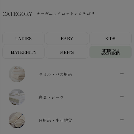
CATEGORY
オーガニックコットンカテゴリ
LADIES
BABY
KIDS
INTERIOR＆
MATERNITY
MEN’S
ACCESSORY
タオル・バス用品
タオル
chevron_right
寝具・シーツ
バス用品
chevron_right
ベッドシーツ
chevron_right
日用品・生活雑貨
布団カバー・カバーセット
chevron_right