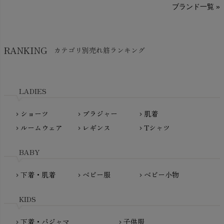
ブランド一覧 »
SISIFILLE（シシフィーユ）
Think-B（シンクビー）
HAPPY PLACE（ハッピープレイス）
SkinAware（スキンアウェア）
Hatley（ハットレイ）
RANKING
カテゴリ別売れ筋ランキング
生活アートクラブ
kidscase（キッズケース）
Tsukuba Cotton（つくばコットン）
LITTLE INDIANS（リトルインディアンズ）
天衣無縫
L'ovedbaby（ラブドベビー）
LADIES
nanadecor（ナナデェコール）
Lovingly Organics（ラビングリー）
nayuta（ナユタ）
ショーツ
ブラジャー
肌着
Madame MO（マダムモー）
chevron_right
chevron_right
chevron_right
ぬくぐるみ工房
ルームウェア
レギンス
Tシャツ
maggies（マギーズ）
chevron_right
chevron_right
chevron_right
HAYASHI
MAINIO（マイニオ）
Haruulala（ハルウララ）
BABY
MATONA（マトナ）
Pantyliners Organics（パンティライナーズ）
MAUD N LIL（モード・ン・リル）
下着・肌着
ベビー服
ベビー小物
chevron_right
chevron_right
chevron_right
PeopleTree（ピープルツリー）
maxomorra（マクソモーラ）
plantia（プランティア）
mini rodini（ミニロディーニ）
KIDS
PRISTINE（プリスティン）
Molo（モロ）
fromF（フロムエフ）
下着・パジャマ
子供服
chevron_right
chevron_right