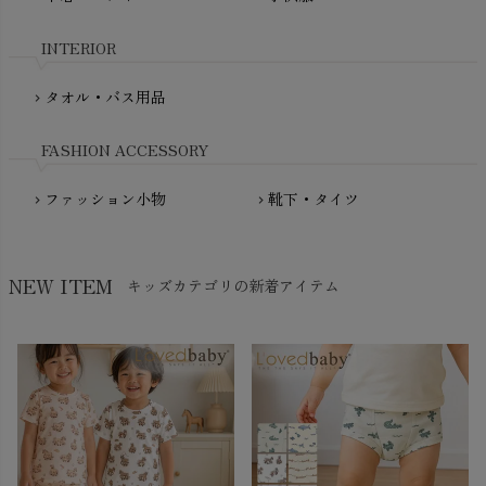
My Little Cozmo（マイリトルコズモ）
nadadelazos（ナダデラゾス）
INTERIOR
NATURAPURA（ナチュラプラ）
NewNative（ニューネイティブ）
タオル・バス用品
chevron_right
Nukleus（ニュクレス）
FASHION ACCESSORY
ファッション小物
靴下・タイツ
chevron_right
chevron_right
NEW ITEM
キッズカテゴリの新着アイテム