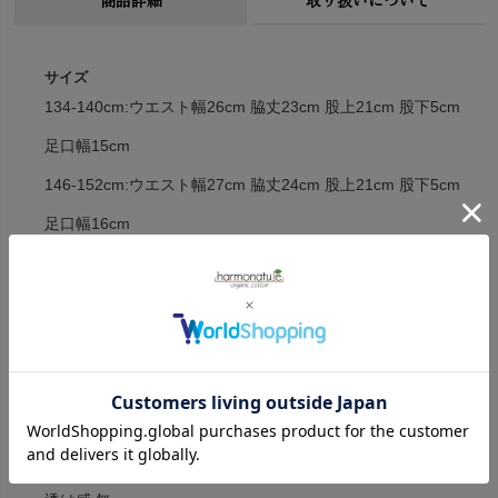
サイズ
134-140cm:ウエスト幅26cm 脇丈23cm 股上21cm 股下5cm
足口幅15cm
146-152cm:ウエスト幅27cm 脇丈24cm 股上21cm 股下5cm
足口幅16cm
158-164cm:ウエスト幅30cm 脇丈25cm 股上21cm 股下6cm
足口幅17cm
※衣料品の特性上、個体差がある旨ご了承ください。
素材
オーガニックコットン95％ エラスタン5％
生地厚:中