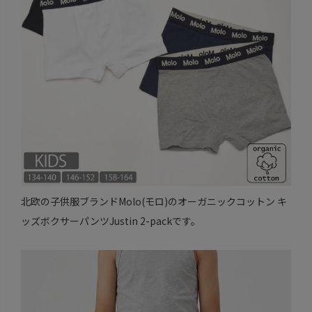
北欧の子供服ブランドMolo(モロ)のオーガニックコットン キ
ッズボクサーパンツJustin 2-packです。