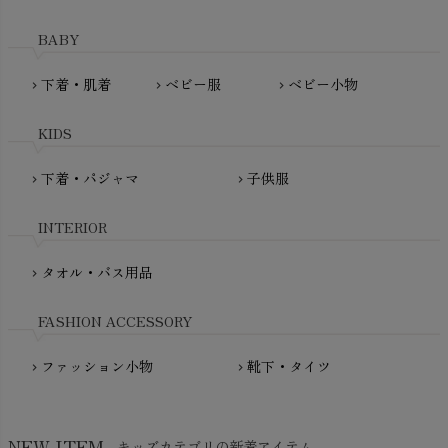
HAYASHI
MAINIO（マイニオ）
Haruulala（ハルウララ）
BABY
MATONA（マトナ）
Pantyliners Organics（パンティライナーズ）
MAUD N LIL（モード・ン・リル）
下着・肌着
ベビー服
ベビー小物
chevron_right
chevron_right
chevron_right
PeopleTree（ピープルツリー）
maxomorra（マクソモーラ）
plantia（プランティア）
mini rodini（ミニロディーニ）
KIDS
PRISTINE（プリスティン）
Molo（モロ）
fromF（フロムエフ）
下着・パジャマ
子供服
chevron_right
chevron_right
My Little Cozmo（マイリトルコズモ）
nadadelazos（ナダデラゾス）
INTERIOR
NATURAPURA（ナチュラプラ）
NewNative（ニューネイティブ）
タオル・バス用品
chevron_right
Nukleus（ニュクレス）
FASHION ACCESSORY
ファッション小物
靴下・タイツ
chevron_right
chevron_right
NEW ITEM
キッズカテゴリの新着アイテム