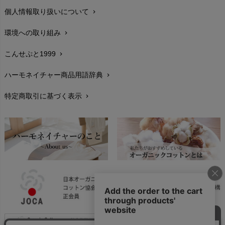
個人情報取り扱いについて
chevron_right
サイズ・寸法
chevron_right
環境への取り組み
chevron_right
生地・素材
chevron_right
こんせぷと1999
chevron_right
お手入れについて
chevron_right
ハーモネイチャー商品用語辞典
chevron_right
レビューを書こう
chevron_right
特定商取引に基づく表示
chevron_right
返品交換
chevron_right
FAXでのご注文
chevron_right
お問い合わせ
chevron_right