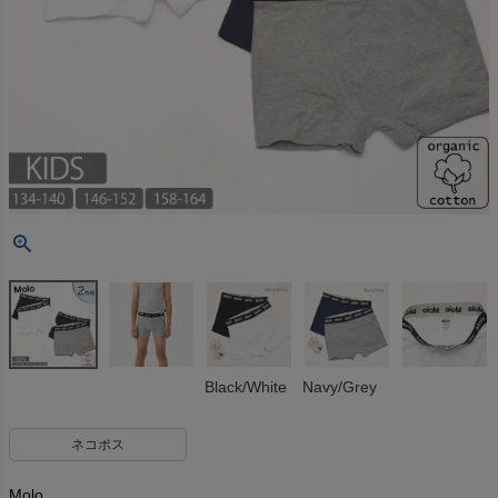
Black/White
Navy/Grey
ネコポス
Molo