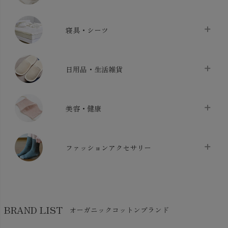
タオル
chevron_right
寝具・シーツ
バス用品
chevron_right
ベッドシーツ
chevron_right
日用品・生活雑貨
布団カバー・カバーセット
chevron_right
クッション
chevron_right
枕・ピローケース
chevron_right
美容・健康
生地・手芸用品
chevron_right
防水シート
chevron_right
マスク
chevron_right
スリッパ・ルームシューズ
chevron_right
ケット・綿毛布
ファッションアクセサリー
chevron_right
コットン・綿棒
chevron_right
せっけん・洗剤
chevron_right
布団
chevron_right
靴下・タイツ・レッグウェア
chevron_right
ガーゼ
chevron_right
その他小物・雑貨
chevron_right
バッグ
chevron_right
保湿・スキンケア・サポーター
chevron_right
ヨガマット・カーペット
BRAND LIST
オーガニックコットンブランド
chevron_right
ハンカチ
chevron_right
カイロ・湯たんぽ
chevron_right