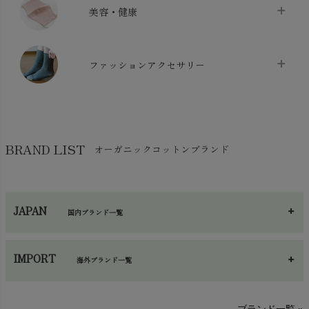
クッション
chevron_right
枕・ピローケース
chevron_right
美容・健康
生地・手芸用品
chevron_right
防水シート
chevron_right
マスク
chevron_right
スリッパ・ルームシューズ
chevron_right
ケット・綿毛布
ファッションアクセサリー
chevron_right
コットン・綿棒
chevron_right
せっけん・洗剤
chevron_right
布団
chevron_right
靴下・タイツ・レッグウェア
chevron_right
ガーゼ
chevron_right
その他小物・雑貨
chevron_right
バッグ
chevron_right
保湿・スキンケア・サポーター
chevron_right
ヨガマット・カーペット
BRAND LIST
オーガニックコットンブランド
chevron_right
ハンカチ
chevron_right
カイロ・湯たんぽ
chevron_right
ネックウエア
chevron_right
JAPAN
国内ブランド一覧
手袋・アームカバー
chevron_right
あ～さ
へ～わ
し～ふ
帽子・かさ・その他
chevron_right
IMPORT
海外ブランド一覧
sisam（シサム）
A～G
O～Z
H～N
ブランド一覧 »