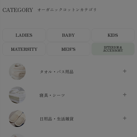
CATEGORY
オーガニックコットンカテゴリ
LADIES
BABY
KIDS
INTERIOR＆
MATERNITY
MEN’S
ACCESSORY
タオル・バス用品
タオル
chevron_right
寝具・シーツ
バス用品
chevron_right
ベッドシーツ
chevron_right
日用品・生活雑貨
布団カバー・カバーセット
chevron_right