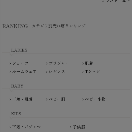
SISIFILLE（シシフィーユ）
Think-B（シンクビー）
HAPPY PLACE（ハッピープレイス）
SkinAware（スキンアウェア）
Hatley（ハットレイ）
RANKING
カテゴリ別売れ筋ランキング
生活アートクラブ
kidscase（キッズケース）
Tsukuba Cotton（つくばコットン）
LITTLE INDIANS（リトルインディアンズ）
天衣無縫
L'ovedbaby（ラブドベビー）
LADIES
nanadecor（ナナデェコール）
Lovingly Organics（ラビングリー）
nayuta（ナユタ）
ショーツ
ブラジャー
肌着
Madame MO（マダムモー）
chevron_right
chevron_right
chevron_right
ぬくぐるみ工房
ルームウェア
レギンス
Tシャツ
maggies（マギーズ）
chevron_right
chevron_right
chevron_right
HAYASHI
MAINIO（マイニオ）
Haruulala（ハルウララ）
BABY
MATONA（マトナ）
Pantyliners Organics（パンティライナーズ）
MAUD N LIL（モード・ン・リル）
下着・肌着
ベビー服
ベビー小物
chevron_right
chevron_right
chevron_right
PeopleTree（ピープルツリー）
maxomorra（マクソモーラ）
plantia（プランティア）
mini rodini（ミニロディーニ）
KIDS
PRISTINE（プリスティン）
Molo（モロ）
fromF（フロムエフ）
下着・パジャマ
子供服
chevron_right
chevron_right
My Little Cozmo（マイリトルコズモ）