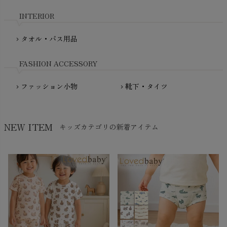
nadadelazos（ナダデラゾス）
INTERIOR
NATURAPURA（ナチュラプラ）
NewNative（ニューネイティブ）
タオル・バス用品
chevron_right
Nukleus（ニュクレス）
FASHION ACCESSORY
ファッション小物
靴下・タイツ
chevron_right
chevron_right
NEW ITEM
キッズカテゴリの新着アイテム