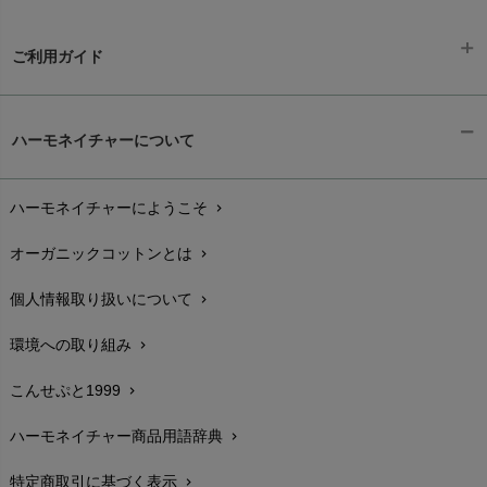
ご利用ガイド
ギフトラッピング
chevron_right
ハーモネイチャーについて
お支払い方法
chevron_right
ハーモネイチャーにようこそ
chevron_right
配送と送料
chevron_right
オーガニックコットンとは
chevron_right
在庫状況と発送予定
chevron_right
個人情報取り扱いについて
chevron_right
サイズ・寸法
chevron_right
環境への取り組み
chevron_right
生地・素材
chevron_right
こんせぷと1999
chevron_right
お手入れについて
chevron_right
ハーモネイチャー商品用語辞典
chevron_right
レビューを書こう
chevron_right
特定商取引に基づく表示
chevron_right