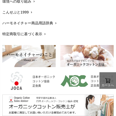
環境への取り組み
chevron_right
生地・素材
chevron_right
plantia（プランティア）
mini rodini（ミニロディーニ）
PRISTINE（プリスティン）
こんせぷと1999
chevron_right
お手入れについて
Molo（モロ）
chevron_right
fromF（フロムエフ）
My Little Cozmo（マイリトルコズモ）
ハーモネイチャー商品用語辞典
chevron_right
レビューを書こう
chevron_right
nadadelazos（ナダデラゾス）
特定商取引に基づく表示
chevron_right
返品交換
NATURAPURA（ナチュラプラ）
chevron_right
NewNative（ニューネイティブ）
FAXでのご注文
chevron_right
Nukleus（ニュクレス）
お問い合わせ
chevron_right
カートへ