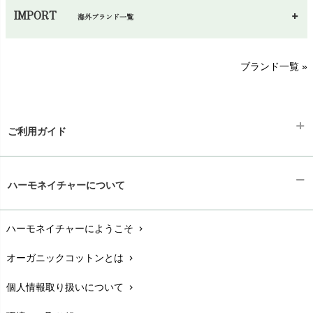
あ～さ
へ～わ
し～ふ
IMPORT
海外ブランド一覧
sisam（シサム）
A～G
O～Z
H～N
ブランド一覧 »
SISIFILLE（シシフィーユ）
Think-B（シンクビー）
HAPPY PLACE（ハッピープレイス）
SkinAware（スキンアウェア）
Hatley（ハットレイ）
生活アートクラブ
ご利用ガイド
kidscase（キッズケース）
Tsukuba Cotton（つくばコットン）
LITTLE INDIANS（リトルインディアンズ）
天衣無縫
ギフトラッピング
L'ovedbaby（ラブドベビー）
chevron_right
ハーモネイチャーについて
nanadecor（ナナデェコール）
Lovingly Organics（ラビングリー）
お支払い方法
chevron_right
nayuta（ナユタ）
Madame MO（マダムモー）
ぬくぐるみ工房
ハーモネイチャーにようこそ
chevron_right
配送と送料
maggies（マギーズ）
chevron_right
HAYASHI
MAINIO（マイニオ）
オーガニックコットンとは
chevron_right
在庫状況と発送予定
chevron_right
Haruulala（ハルウララ）
MATONA（マトナ）
Pantyliners Organics（パンティライナーズ）
個人情報取り扱いについて
chevron_right
サイズ・寸法
MAUD N LIL（モード・ン・リル）
chevron_right
PeopleTree（ピープルツリー）
maxomorra（マクソモーラ）