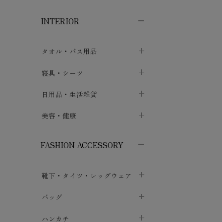
子供ボトムス
子供タイツ・レギンス
子供雑貨
chevron_right
chevron_right
chevron_right
INTERIOR
メンズ下着・パジャマ
子供上着・アウター
子供パジャマ
chevron_right
chevron_right
メンズインナー・肌着
メンズファッション
子供ローブ
chevron_right
chevron_right
タオル・バス用品
ボクサーパンツ
シャツ・カットソー
chevron_right
chevron_right
タオル
寝具・シーツ
chevron_right
ブリーフ
セーター・トレーナー・パーカ
chevron_right
chevron_right
バス用品
ベッドシーツ
日用品・生活雑貨
chevron_right
chevron_right
トランクス
ボトムス
chevron_right
chevron_right
布団カバー・カバーセット
クッション
美容・健康
chevron_right
chevron_right
アンダーパンツ・ももひき
コート・上着
chevron_right
chevron_right
枕・ピローケース
生地・手芸用品
マスク
chevron_right
chevron_right
chevron_right
FASHION ACCESSORY
メンズパジャマ
chevron_right
防水シート
スリッパ・ルームシューズ
コットン・綿棒
chevron_right
chevron_right
chevron_right
靴下・タイツ・レッグウェア
ケット・綿毛布
せっけん・洗剤
ガーゼ
chevron_right
chevron_right
chevron_right
フットカバー・アンクレット
布団
バッグ
その他小物・雑貨
chevron_right
保湿・スキンケア・サポーター
chevron_right
chevron_right
chevron_right
ソックス
巾着・ポーチ
ヨガマット・カーペット
ハンカチ
chevron_right
カイロ・湯たんぽ
chevron_right
chevron_right
chevron_right