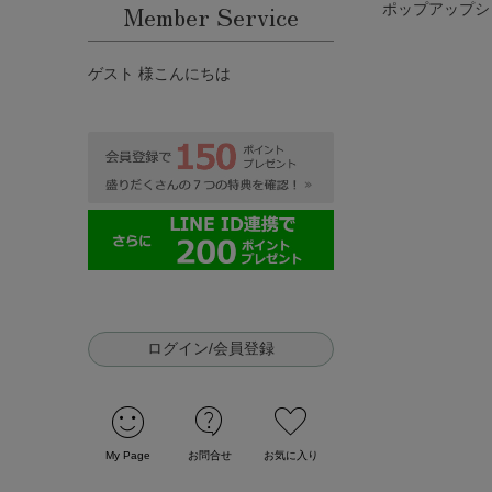
Member Service
ポップアップシ
ゲスト 様こんにちは
ログイン/会員登録
sentiment_satisfied
contact_support
favorite
My Page
お問合せ
お気に入り