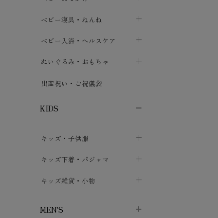
ボトムス
ボディスーツ
ベビー帽子
ベビーキャリー
chevron_right
chevron_right
ベビー寝具・ねんね
chevron_right
chevron_right
セレモニードレス
短肌着・長肌着
スタイ・よだれかけ
おでかけ用品・カバー・シート
chevron_right
ベビースリーパー
chevron_right
chevron_right
ベビー入浴・ヘルスケア
chevron_right
chevron_right
ワンピース・チュニック
肌着・下着
ミトン・手袋
chevron_right
ベビーパジャマ
chevron_right
ベビーおむつ・おむつカバー
chevron_right
ぬいぐるみ・おもちゃ
chevron_right
chevron_right
上着・アウター
ベビーおむつ・おむつカバー
靴下・タイツ
chevron_right
ベビー布団・シーツ
chevron_right
トレーニングパンツ
chevron_right
ファーストトイ
chevron_right
chevron_right
出産祝い・ご祝儀袋
chevron_right
トレーニングパンツ
レッグウォーマー・サポーター
ベビー枕・カバー
chevron_right
ベビーお風呂・ケア用品
chevron_right
ぬいぐるみ
chevron_right
chevron_right
chevron_right
KIDS
ベビー・キッズ腹巻
ベビーフェンス・安全用品
ガーゼ・クロス
chevron_right
知育玩具
chevron_right
chevron_right
chevron_right
キッズ・子供服
ブーティ・シューズ
ベビーおくるみ・アフガン
授乳クッション・枕
chevron_right
あみぐるみ
chevron_right
chevron_right
chevron_right
子供トップス
キッズ下着・パジャマ
マフラー
chevron_right
chevron_right
子供カーディガン・ベスト
子供肌着下着
キッズ雑貨・小物
汗取りパッド
chevron_right
chevron_right
chevron_right
子供チュニック・ワンピース
子供靴下
子供帽子
chevron_right
chevron_right
chevron_right
MEN'S