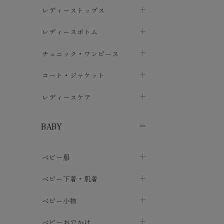
ブラジャー
レディーストップス
chevron_right
ショーツ
カットソー・Tシャツ
レディースボトム
chevron_right
chevron_right
レディースインナー・肌着
シャツ・ブラウス
スカート
chevron_right
チュニック・ワンピース
chevron_right
chevron_right
レギンス・スパッツ
パーカー・スウェット
レディースパンツ
半袖・袖なし
chevron_right
chevron_right
コート・ジャケット
chevron_right
chevron_right
パジャマ・ルームウェア
カーディガン・ボレロ・ベスト
長袖・７分袖
chevron_right
chevron_right
レディースケア
chevron_right
ニット・セーター
chevron_right
布ナプキン
chevron_right
BABY
パンティライナー
chevron_right
ベビー服
紙ナプキン
chevron_right
カバーオール・ロンパース
ベビー下着・肌着
chevron_right
セパレート・上下セット
コンビ肌着
ベビー小物
chevron_right
chevron_right
トップス
パンツ・オーバーパンツ
ベビー小物・雑貨
chevron_right
ベビーおでかけ
chevron_right
chevron_right