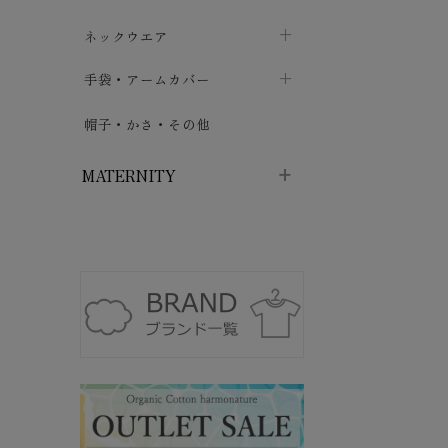
ハイソックス
バッグ・ポシェット
タオルハンカチ
chevron_right
ネックウエア
chevron_right
chevron_right
五本指・足袋ソックス
ガーゼハンカチ
マフラー
chevron_right
手袋・アームカバー
chevron_right
chevron_right
タイツ
ハンカチ
ストール
chevron_right
ショート丈
chevron_right
chevron_right
帽子・かさ・その他
chevron_right
レッグウォーマー
ネックカバー・スヌード
chevron_right
ロング丈
chevron_right
chevron_right
MATERNITY
マタニティウェア・授乳服
マタニティウェア・授乳服
授乳下着・パジャマ
chevron_right
マタニティ・授乳ブラジャー
マタ
ニティ・ママ雑貨
chevron_right
授乳パッド
授乳ケープ
chevron_right
chevron_right
マタニティショーツ
授乳クッション・枕
chevron_right
chevron_right
マタニティ・授乳インナー