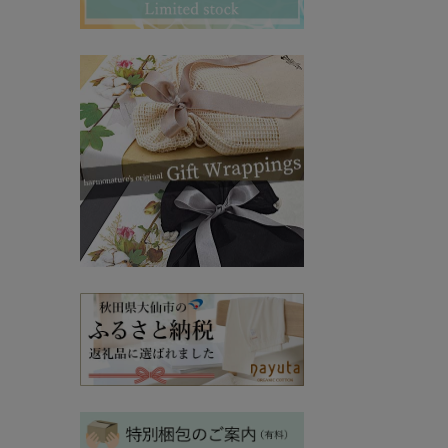
その他ママ雑貨
chevron_right
chevron_right
妊婦帯・産前産後ガードル
chevron_right
マタニティ・授乳パジャマ
chevron_right