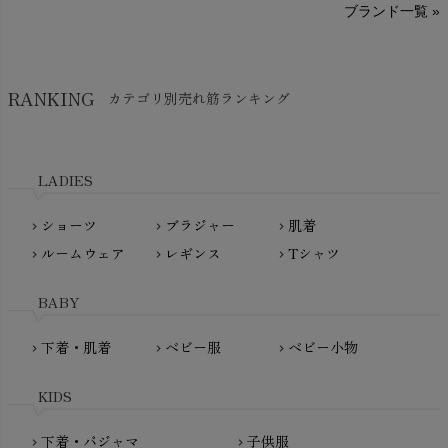
ブランド一覧 »
SISIFILLE（シシフィーユ）
Think-B（シンクビー）
HAPPY PLACE（ハッピープレイス）
SkinAware（スキンアウェア）
Hatley（ハットレイ）
RANKING
カテゴリ別売れ筋ランキング
生活アートクラブ
kidscase（キッズケース）
Tsukuba Cotton（つくばコットン）
LITTLE INDIANS（リトルインディアンズ）
天衣無縫
L'ovedbaby（ラブドベビー）
LADIES
nanadecor（ナナデェコール）
Lovingly Organics（ラビングリー）
nayuta（ナユタ）
ショーツ
ブラジャー
肌着
Madame MO（マダムモー）
chevron_right
chevron_right
chevron_right
ぬくぐるみ工房
ルームウェア
レギンス
Tシャツ
maggies（マギーズ）
chevron_right
chevron_right
chevron_right
HAYASHI
MAINIO（マイニオ）
Haruulala（ハルウララ）
BABY
MATONA（マトナ）
Pantyliners Organics（パンティライナーズ）
MAUD N LIL（モード・ン・リル）
下着・肌着
ベビー服
ベビー小物
chevron_right
chevron_right
chevron_right
PeopleTree（ピープルツリー）
maxomorra（マクソモーラ）
plantia（プランティア）
mini rodini（ミニロディーニ）
KIDS
PRISTINE（プリスティン）
Molo（モロ）
fromF（フロムエフ）
下着・パジャマ
子供服
chevron_right
chevron_right