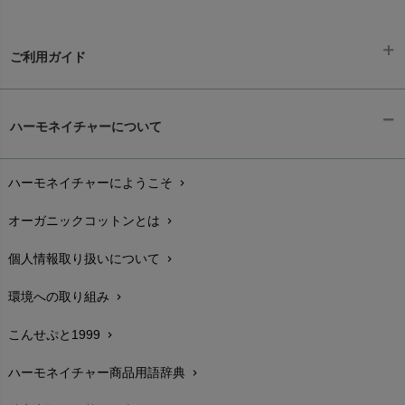
ご利用ガイド
ギフトラッピング
chevron_right
ハーモネイチャーについて
お支払い方法
chevron_right
ハーモネイチャーにようこそ
chevron_right
配送と送料
chevron_right
オーガニックコットンとは
chevron_right
在庫状況と発送予定
chevron_right
個人情報取り扱いについて
chevron_right
サイズ・寸法
chevron_right
環境への取り組み
chevron_right
生地・素材
chevron_right
こんせぷと1999
chevron_right
お手入れについて
chevron_right
ハーモネイチャー商品用語辞典
chevron_right
レビューを書こう
chevron_right