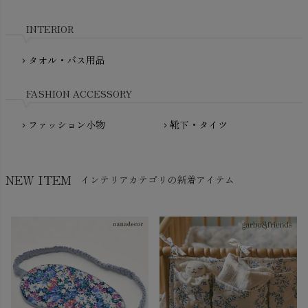
My Little Cozmo（マイリトルコズモ）
nadadelazos（ナダデラゾス）
INTERIOR
NATURAPURA（ナチュラプラ）
NewNative（ニューネイティブ）
タオル・バス用品
chevron_right
Nukleus（ニュクレス）
FASHION ACCESSORY
ファッション小物
靴下・タイツ
chevron_right
chevron_right
NEW ITEM
インテリアカテゴリの新着アイテム