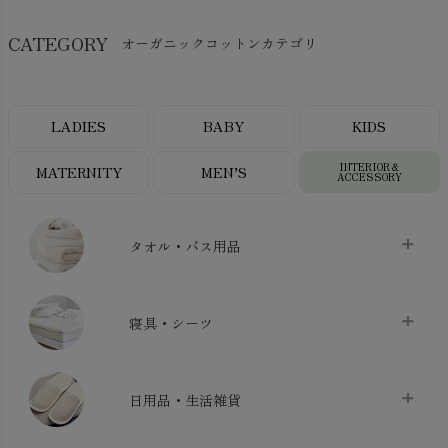
CATEGORY
オーガニックコットンカテゴリ
LADIES
BABY
KIDS
INTERIOR＆
MATERNITY
MEN’S
ACCESSORY
タオル・バス用品
タオル
chevron_right
寝具・シーツ
バス用品
chevron_right
ベッドシーツ
chevron_right
日用品・生活雑貨
布団カバー・カバーセット
chevron_right