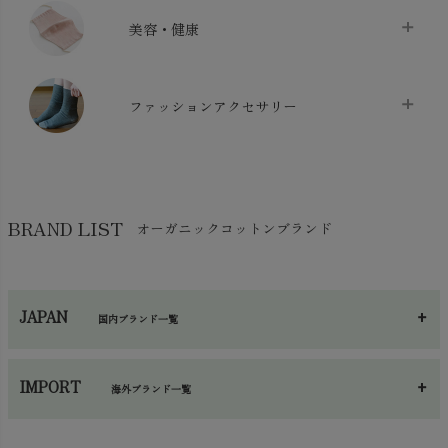
クッション
chevron_right
枕・ピローケース
chevron_right
美容・健康
生地・手芸用品
chevron_right
防水シート
chevron_right
マスク
chevron_right
スリッパ・ルームシューズ
chevron_right
ケット・綿毛布
ファッションアクセサリー
chevron_right
コットン・綿棒
chevron_right
せっけん・洗剤
chevron_right
布団
chevron_right
靴下・タイツ・レッグウェア
chevron_right
ガーゼ
chevron_right
その他小物・雑貨
chevron_right
バッグ
chevron_right
保湿・スキンケア・サポーター
chevron_right
ヨガマット・カーペット
BRAND LIST
オーガニックコットンブランド
chevron_right
ハンカチ
chevron_right
カイロ・湯たんぽ
chevron_right
ネックウエア
chevron_right
JAPAN
国内ブランド一覧
手袋・アームカバー
chevron_right
あ～さ
へ～わ
し～ふ
帽子・かさ・その他
chevron_right
IMPORT
海外ブランド一覧
sisam（シサム）
A～G
O～Z
H～N