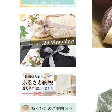
その他ママ雑貨
chevron_right
chevron_right
妊婦帯・産前産後ガードル
chevron_right
マタニティ・授乳パジャマ
chevron_right