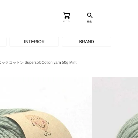
カート
検索
INTERIOR
BRAND
コットン Supersoft Cotton yarn 50g Mint