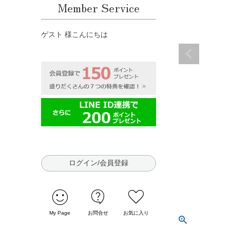
Member Service
ゲスト 様こんにちは
ログイン/会員登録
sentiment_satisfied
contact_support
favorite
My Page
お問合せ
お気に入り