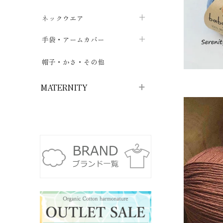
ハイソックス
バッグ・ポシェット
タオルハンカチ
chevron_right
ネックウエア
chevron_right
chevron_right
五本指・足袋ソックス
ガーゼハンカチ
マフラー
chevron_right
手袋・アームカバー
chevron_right
chevron_right
タイツ
ハンカチ
ストール
chevron_right
ショート丈
chevron_right
chevron_right
帽子・かさ・その他
chevron_right
レッグウォーマー
ネックカバー・スヌード
chevron_right
ロング丈
chevron_right
chevron_right
MATERNITY
マタニティウェア・授乳服
マタニティウェア・授乳服
授乳下着・パジャマ
chevron_right
マタニティ・授乳ブラジャー
マタ
ニティ・ママ雑貨
chevron_right
授乳パッド
授乳ケープ
chevron_right
chevron_right
マタニティショーツ
授乳クッション・枕
chevron_right
chevron_right
マタニティ・授乳インナー