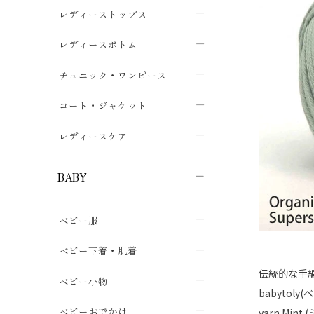
ブラジャー
レディーストップス
chevron_right
ショーツ
カットソー・Tシャツ
レディースボトム
chevron_right
chevron_right
レディースインナー・肌着
シャツ・ブラウス
スカート
chevron_right
チュニック・ワンピース
chevron_right
chevron_right
レギンス・スパッツ
パーカー・スウェット
レディースパンツ
半袖・袖なし
chevron_right
chevron_right
コート・ジャケット
chevron_right
chevron_right
パジャマ・ルームウェア
カーディガン・ボレロ・ベスト
長袖・７分袖
chevron_right
chevron_right
レディースケア
chevron_right
ニット・セーター
chevron_right
布ナプキン
chevron_right
BABY
パンティライナー
chevron_right
ベビー服
紙ナプキン
chevron_right
カバーオール・ロンパース
ベビー下着・肌着
chevron_right
伝統的な手
セパレート・上下セット
コンビ肌着
ベビー小物
chevron_right
chevron_right
babytoly
トップス
パンツ・オーバーパンツ
ベビー小物・雑貨
chevron_right
ベビーおでかけ
chevron_right
yarn Min
chevron_right