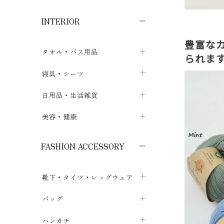
子供ボトムス
子供タイツ・レギンス
子供雑貨
chevron_right
chevron_right
chevron_right
INTERIOR
メンズ下着・パジャマ
子供上着・アウター
子供パジャマ
chevron_right
chevron_right
メンズインナー・肌着
豊富な
メンズファッション
子供ローブ
chevron_right
chevron_right
タオル・バス用品
られま
ボクサーパンツ
シャツ・カットソー
chevron_right
chevron_right
タオル
寝具・シーツ
chevron_right
ブリーフ
セーター・トレーナー・パーカ
chevron_right
chevron_right
バス用品
ベッドシーツ
日用品・生活雑貨
chevron_right
chevron_right
トランクス
ボトムス
chevron_right
chevron_right
布団カバー・カバーセット
クッション
美容・健康
chevron_right
chevron_right
アンダーパンツ・ももひき
コート・上着
chevron_right
chevron_right
枕・ピローケース
生地・手芸用品
マスク
chevron_right
chevron_right
chevron_right
FASHION ACCESSORY
メンズパジャマ
chevron_right
防水シート
スリッパ・ルームシューズ
コットン・綿棒
chevron_right
chevron_right
chevron_right
靴下・タイツ・レッグウェア
ケット・綿毛布
せっけん・洗剤
ガーゼ
chevron_right
chevron_right
chevron_right
フットカバー・アンクレット
布団
バッグ
その他小物・雑貨
chevron_right
保湿・スキンケア・サポーター
chevron_right
chevron_right
chevron_right
ソックス
巾着・ポーチ
ヨガマット・カーペット
ハンカチ
chevron_right
カイロ・湯たんぽ
chevron_right
chevron_right
chevron_right