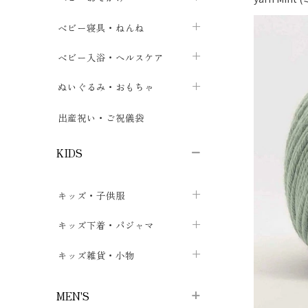
ボトムス
ボディスーツ
ベビー帽子
ベビーキャリー
chevron_right
chevron_right
ベビー寝具・ねんね
chevron_right
chevron_right
セレモニードレス
短肌着・長肌着
スタイ・よだれかけ
おでかけ用品・カバー・シート
chevron_right
ベビースリーパー
chevron_right
chevron_right
ベビー入浴・ヘルスケア
chevron_right
chevron_right
ワンピース・チュニック
肌着・下着
ミトン・手袋
chevron_right
ベビーパジャマ
chevron_right
ベビーおむつ・おむつカバー
chevron_right
ぬいぐるみ・おもちゃ
chevron_right
chevron_right
上着・アウター
ベビーおむつ・おむつカバー
靴下・タイツ
chevron_right
ベビー布団・シーツ
chevron_right
トレーニングパンツ
chevron_right
ファーストトイ
chevron_right
chevron_right
出産祝い・ご祝儀袋
chevron_right
トレーニングパンツ
レッグウォーマー・サポーター
ベビー枕・カバー
chevron_right
ベビーお風呂・ケア用品
chevron_right
ぬいぐるみ
chevron_right
chevron_right
chevron_right
KIDS
ベビー・キッズ腹巻
ベビーフェンス・安全用品
ガーゼ・クロス
chevron_right
知育玩具
chevron_right
chevron_right
chevron_right
キッズ・子供服
ブーティ・シューズ
ベビーおくるみ・アフガン
授乳クッション・枕
chevron_right
あみぐるみ
chevron_right
chevron_right
chevron_right
子供トップス
キッズ下着・パジャマ
マフラー
chevron_right
chevron_right
子供カーディガン・ベスト
子供肌着下着
キッズ雑貨・小物
汗取りパッド
chevron_right
chevron_right
chevron_right
子供チュニック・ワンピース
子供靴下
子供帽子
chevron_right
chevron_right
chevron_right
MEN'S