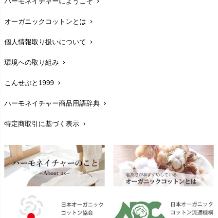
ハーモネイチャーにようこそ
chevron_right
配送と送料
chevron_right
オーガニックコットンとは
chevron_right
在庫状況と発送予定
chevron_right
個人情報取り扱いについて
chevron_right
サイズ・寸法
chevron_right
環境への取り組み
chevron_right
生地・素材
chevron_right
こんせぷと1999
chevron_right
お手入れについて
chevron_right
ハーモネイチャー商品用語辞典
chevron_right
レビューを書こう
chevron_right
特定商取引に基づく表示
chevron_right
返品交換
chevron_right
FAXでのご注文
chevron_right
お問い合わせ
chevron_right