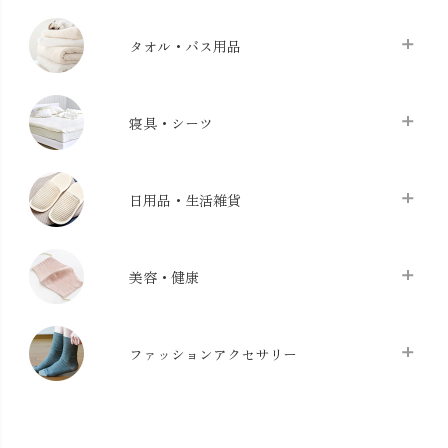
タオル・バス用品
タオル
chevron_right
寝具・シーツ
バス用品
chevron_right
ベッドシーツ
chevron_right
日用品・生活雑貨
布団カバー・カバーセット
chevron_right
クッション
chevron_right
枕・ピローケース
chevron_right
美容・健康
生地・手芸用品
chevron_right
防水シート
chevron_right
マスク
chevron_right
スリッパ・ルームシューズ
chevron_right
ケット・綿毛布
ファッションアクセサリー
chevron_right
コットン・綿棒
chevron_right
せっけん・洗剤
chevron_right
布団
chevron_right
靴下・タイツ・レッグウェア
chevron_right
ガーゼ
chevron_right
その他小物・雑貨
chevron_right