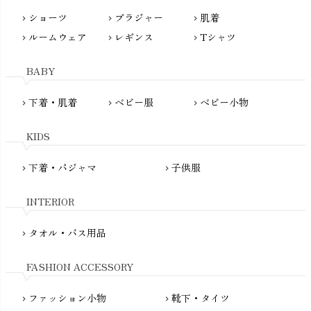
nayuta（ナユタ）
ショーツ
ブラジャー
肌着
Madame MO（マダムモー）
chevron_right
chevron_right
chevron_right
ぬくぐるみ工房
ルームウェア
レギンス
Tシャツ
maggies（マギーズ）
chevron_right
chevron_right
chevron_right
HAYASHI
MAINIO（マイニオ）
Haruulala（ハルウララ）
BABY
MATONA（マトナ）
Pantyliners Organics（パンティライナーズ）
MAUD N LIL（モード・ン・リル）
下着・肌着
ベビー服
ベビー小物
chevron_right
chevron_right
chevron_right
PeopleTree（ピープルツリー）
maxomorra（マクソモーラ）
plantia（プランティア）
mini rodini（ミニロディーニ）
KIDS
PRISTINE（プリスティン）
Molo（モロ）
fromF（フロムエフ）
下着・パジャマ
子供服
chevron_right
chevron_right
My Little Cozmo（マイリトルコズモ）
nadadelazos（ナダデラゾス）
INTERIOR
NATURAPURA（ナチュラプラ）
NewNative（ニューネイティブ）
タオル・バス用品
chevron_right
Nukleus（ニュクレス）
FASHION ACCESSORY
ファッション小物
靴下・タイツ
chevron_right
chevron_right