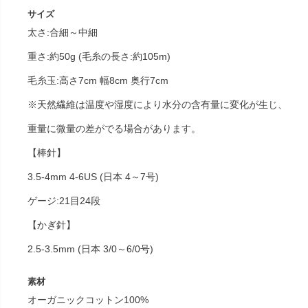
サイズ
太さ:合細～中細
重さ:約50g (毛糸の長さ:約105m)
毛糸玉:高さ7cm 幅8cm 奥行7cm
※天然繊維は温度や湿度により水分の含有量に変化が生じ、
重量に微量の差がでる場合があります。
【棒針】
3.5-4mm 4-6US (日本 4～7号)
ゲージ:21目24段
【かぎ針】
2.5-3.5mm (日本 3/0～6/0号)
素材
オーガニックコットン100%