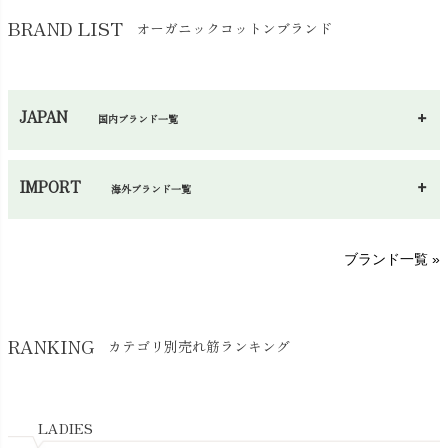
バッグ
chevron_right
保湿・スキンケア・サポーター
chevron_right
ヨガマット・カーペット
BRAND LIST
オーガニックコットンブランド
chevron_right
ハンカチ
chevron_right
カイロ・湯たんぽ
chevron_right
ネックウエア
chevron_right
JAPAN
国内ブランド一覧
手袋・アームカバー
chevron_right
あ～さ
へ～わ
し～ふ
帽子・かさ・その他
chevron_right
IMPORT
海外ブランド一覧
sisam（シサム）
A～G
O～Z
H～N
ブランド一覧 »
SISIFILLE（シシフィーユ）
Think-B（シンクビー）
HAPPY PLACE（ハッピープレイス）
SkinAware（スキンアウェア）
Hatley（ハットレイ）
RANKING
カテゴリ別売れ筋ランキング
生活アートクラブ
kidscase（キッズケース）
Tsukuba Cotton（つくばコットン）
LITTLE INDIANS（リトルインディアンズ）
天衣無縫
L'ovedbaby（ラブドベビー）
LADIES
nanadecor（ナナデェコール）
Lovingly Organics（ラビングリー）