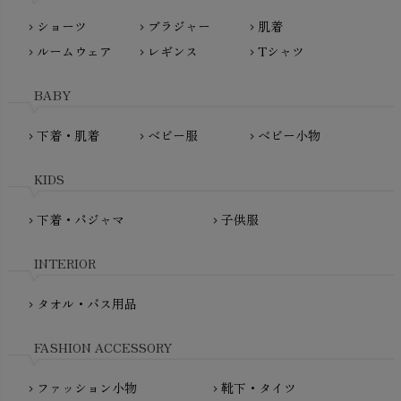
nayuta（ナユタ）
ショーツ
ブラジャー
肌着
Madame MO（マダムモー）
chevron_right
chevron_right
chevron_right
ぬくぐるみ工房
ルームウェア
レギンス
Tシャツ
maggies（マギーズ）
chevron_right
chevron_right
chevron_right
HAYASHI
MAINIO（マイニオ）
Haruulala（ハルウララ）
BABY
MATONA（マトナ）
Pantyliners Organics（パンティライナーズ）
MAUD N LIL（モード・ン・リル）
下着・肌着
ベビー服
ベビー小物
chevron_right
chevron_right
chevron_right
PeopleTree（ピープルツリー）
maxomorra（マクソモーラ）
plantia（プランティア）
mini rodini（ミニロディーニ）
KIDS
PRISTINE（プリスティン）
Molo（モロ）
fromF（フロムエフ）
下着・パジャマ
子供服
chevron_right
chevron_right
My Little Cozmo（マイリトルコズモ）
nadadelazos（ナダデラゾス）
INTERIOR
NATURAPURA（ナチュラプラ）
NewNative（ニューネイティブ）
タオル・バス用品
chevron_right
Nukleus（ニュクレス）
FASHION ACCESSORY
ファッション小物
靴下・タイツ
chevron_right
chevron_right