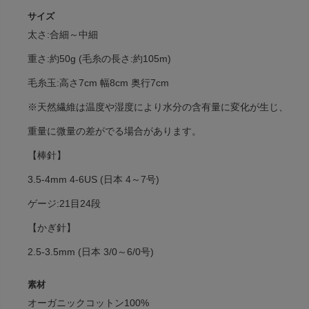
サイズ
太さ:合細～中細
重さ:約50g (毛糸の長さ:約105m)
毛糸玉:高さ7cm 幅8cm 奥行7cm
※天然繊維は温度や湿度により水分の含有量に変化が生じ、
重量に微量の差がでる場合があります。
【棒針】
3.5-4mm 4-6US (日本 4～7号)
ゲージ:21目24段
【かぎ針】
2.5-3.5mm (日本 3/0～6/0号)
素材
オーガニックコットン100%