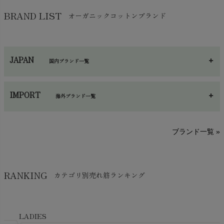
バッグ
chevron_right
保湿・スキンケア・サポーター
chevron_right
ヨガマット・カーペット
BRAND LIST
オーガニックコットンブランド
chevron_right
ハンカチ
chevron_right
カイロ・湯たんぽ
chevron_right
ネックウエア
chevron_right
JAPAN
国内ブランド一覧
手袋・アームカバー
chevron_right
あ～さ
へ～わ
し～ふ
帽子・かさ・その他
chevron_right
IMPORT
海外ブランド一覧
sisam（シサム）
A～G
O～Z
H～N
ブランド一覧 »
SISIFILLE（シシフィーユ）
Think-B（シンクビー）
HAPPY PLACE（ハッピープレイス）
SkinAware（スキンアウェア）
Hatley（ハットレイ）
RANKING
カテゴリ別売れ筋ランキング
生活アートクラブ
kidscase（キッズケース）
Tsukuba Cotton（つくばコットン）
LITTLE INDIANS（リトルインディアンズ）
天衣無縫
L'ovedbaby（ラブドベビー）
LADIES
nanadecor（ナナデェコール）
Lovingly Organics（ラビングリー）