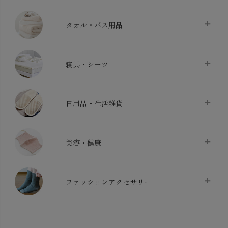
タオル・バス用品
タオル
chevron_right
寝具・シーツ
バス用品
chevron_right
ベッドシーツ
chevron_right
日用品・生活雑貨
布団カバー・カバーセット
chevron_right
クッション
chevron_right
枕・ピローケース
chevron_right
美容・健康
生地・手芸用品
chevron_right
防水シート
chevron_right
マスク
chevron_right
スリッパ・ルームシューズ
chevron_right
ケット・綿毛布
ファッションアクセサリー
chevron_right
コットン・綿棒
chevron_right
せっけん・洗剤
chevron_right
布団
chevron_right
靴下・タイツ・レッグウェア
chevron_right
ガーゼ
chevron_right
その他小物・雑貨
chevron_right