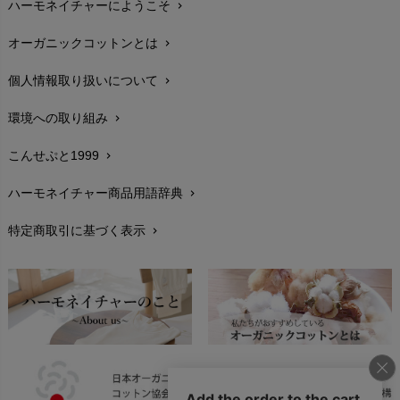
ハーモネイチャーにようこそ
chevron_right
配送と送料
chevron_right
オーガニックコットンとは
chevron_right
在庫状況と発送予定
chevron_right
個人情報取り扱いについて
chevron_right
サイズ・寸法
chevron_right
環境への取り組み
chevron_right
生地・素材
chevron_right
こんせぷと1999
chevron_right
お手入れについて
chevron_right
ハーモネイチャー商品用語辞典
chevron_right
レビューを書こう
chevron_right
特定商取引に基づく表示
chevron_right
返品交換
chevron_right
FAXでのご注文
chevron_right
お問い合わせ
chevron_right