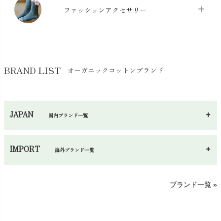
マスク
chevron_right
スリッパ・ルームシューズ
chevron_right
ケット・綿毛布
ファッションアクセサリー
chevron_right
コットン・綿棒
chevron_right
せっけん・洗剤
chevron_right
布団
chevron_right
靴下・タイツ・レッグウェア
chevron_right
ガーゼ
chevron_right
その他小物・雑貨
chevron_right
バッグ
chevron_right
保湿・スキンケア・サポーター
chevron_right
ヨガマット・カーペット
BRAND LIST
オーガニックコットンブランド
chevron_right
ハンカチ
chevron_right
カイロ・湯たんぽ
chevron_right
ネックウエア
chevron_right
JAPAN
国内ブランド一覧
手袋・アームカバー
chevron_right
あ～さ
へ～わ
し～ふ
帽子・かさ・その他
chevron_right
IMPORT
海外ブランド一覧
sisam（シサム）
A～G
O～Z
H～N
ブランド一覧 »
SISIFILLE（シシフィーユ）
Think-B（シンクビー）
HAPPY PLACE（ハッピープレイス）
SkinAware（スキンアウェア）
Hatley（ハットレイ）