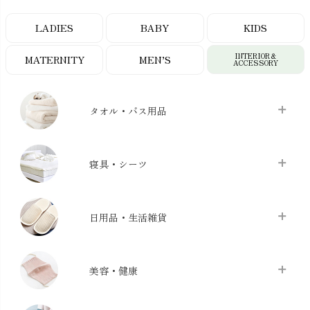
LADIES
BABY
KIDS
INTERIOR＆
MATERNITY
MEN’S
ACCESSORY
タオル・バス用品
タオル
chevron_right
寝具・シーツ
バス用品
chevron_right
ベッドシーツ
chevron_right
日用品・生活雑貨
布団カバー・カバーセット
chevron_right
クッション
chevron_right
枕・ピローケース
chevron_right
美容・健康
生地・手芸用品
chevron_right
防水シート
chevron_right