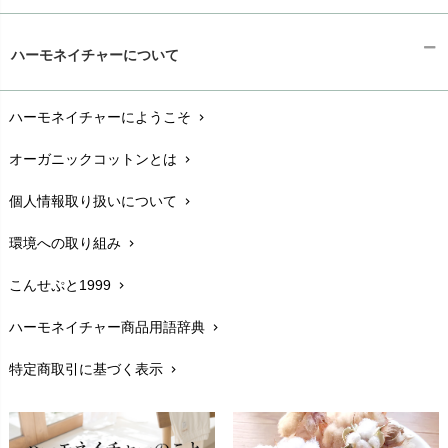
ギフトラッピング
chevron_right
ハーモネイチャーについて
お支払い方法
chevron_right
ハーモネイチャーにようこそ
chevron_right
配送と送料
chevron_right
オーガニックコットンとは
chevron_right
在庫状況と発送予定
chevron_right
個人情報取り扱いについて
chevron_right
サイズ・寸法
chevron_right
環境への取り組み
chevron_right
生地・素材
chevron_right
こんせぷと1999
chevron_right
お手入れについて
chevron_right
ハーモネイチャー商品用語辞典
chevron_right
レビューを書こう
chevron_right
特定商取引に基づく表示
chevron_right
返品交換
chevron_right
FAXでのご注文
chevron_right