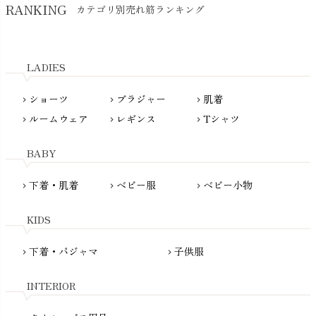
RANKING
カテゴリ別売れ筋ランキング
生活アートクラブ
kidscase（キッズケース）
Tsukuba Cotton（つくばコットン）
LITTLE INDIANS（リトルインディアンズ）
天衣無縫
L'ovedbaby（ラブドベビー）
LADIES
nanadecor（ナナデェコール）
Lovingly Organics（ラビングリー）
nayuta（ナユタ）
ショーツ
ブラジャー
肌着
Madame MO（マダムモー）
chevron_right
chevron_right
chevron_right
ぬくぐるみ工房
ルームウェア
レギンス
Tシャツ
maggies（マギーズ）
chevron_right
chevron_right
chevron_right
HAYASHI
MAINIO（マイニオ）
Haruulala（ハルウララ）
BABY
MATONA（マトナ）
Pantyliners Organics（パンティライナーズ）
MAUD N LIL（モード・ン・リル）
下着・肌着
ベビー服
ベビー小物
chevron_right
chevron_right
chevron_right
PeopleTree（ピープルツリー）
maxomorra（マクソモーラ）
plantia（プランティア）
mini rodini（ミニロディーニ）
KIDS
PRISTINE（プリスティン）
Molo（モロ）
fromF（フロムエフ）
下着・パジャマ
子供服
chevron_right
chevron_right
My Little Cozmo（マイリトルコズモ）
nadadelazos（ナダデラゾス）
INTERIOR
NATURAPURA（ナチュラプラ）
NewNative（ニューネイティブ）