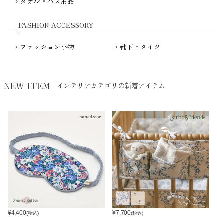
タオル・バス用品
chevron_right
Nukleus（ニュクレス）
FASHION ACCESSORY
ファッション小物
靴下・タイツ
chevron_right
chevron_right
NEW ITEM
インテリアカテゴリの新着アイテム
¥
4,400
¥
7,700
(税込)
(税込)