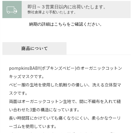
local_shipping
即日～３営業日以内に出荷いたします。
弊社倉庫より手配いたします。
納期の詳細はこちらをご確認ください。
商品について
pompkinsBABY(ポプキンズベビー)のオーガニックコットン
キッズマスクです。
ベビー服の生地を使用した肌触りの優しい、洗える立体型マ
スクです。
両面はオーガニックコットン生地で、間に不織布を入れて縫
い合わせた3重の構造になっています。
長い時間耳にかけていても痛くなりにくい、柔らかなウーリ
ーゴムを使用しています。